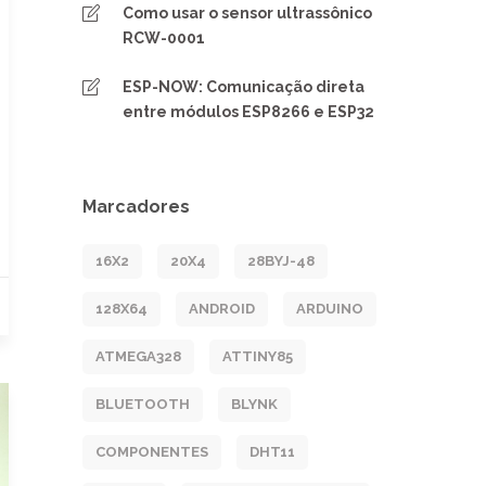
Como usar o sensor ultrassônico
RCW-0001
ESP-NOW: Comunicação direta
entre módulos ESP8266 e ESP32
Marcadores
16X2
20X4
28BYJ-48
128X64
ANDROID
ARDUINO
ATMEGA328
ATTINY85
BLUETOOTH
BLYNK
COMPONENTES
DHT11