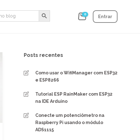
Search Button
0
Entrar
Posts recentes
Como usar o WifiManager com ESP32
e ESP8266
Tutorial ESP RainMaker com ESP32
na IDE Arduino
Conecte um potenciômetro na
Raspberry Pi usando o módulo
ADS1115