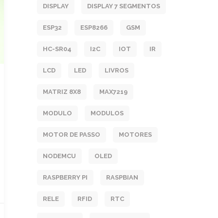
DISPLAY
DISPLAY 7 SEGMENTOS
ESP32
ESP8266
GSM
HC-SR04
I2C
IOT
IR
LCD
LED
LIVROS
MATRIZ 8X8
MAX7219
MODULO
MODULOS
MOTOR DE PASSO
MOTORES
NODEMCU
OLED
RASPBERRY PI
RASPBIAN
RELE
RFID
RTC