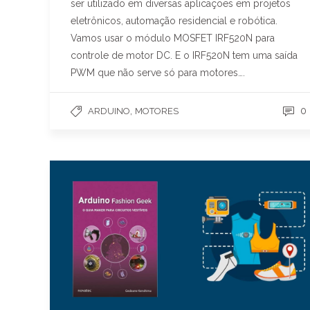
ser utilizado em diversas aplicações em projetos
eletrônicos, automação residencial e robótica.
Vamos usar o módulo MOSFET IRF520N para
controle de motor DC. E o IRF520N tem uma saída
PWM que não serve só para motores….
,
0
ARDUINO
MOTORES