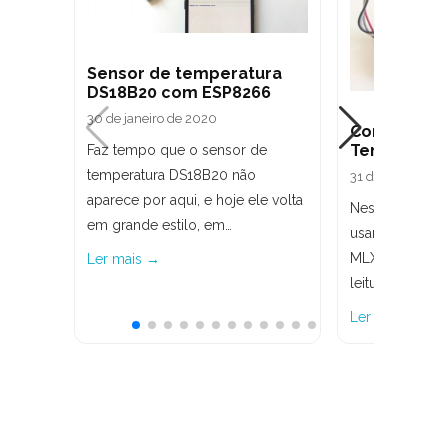
Sensor de temperatura
DS18B20 com ESP8266
30 de janeiro de 2020
Como usar 
Temperatur
Faz tempo que o sensor de
temperatura DS18B20 não
31 de março de
aparece por aqui, e hoje ele volta
Neste post va
em grande estilo, em…
usar o Sensor 
MLX90614, um 
Ler mais →
leitura da temp
Ler mais →