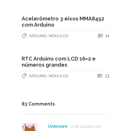
Acelerômetro 3 eixos MMA8452
com Arduino
,
14
ARDUINO
MÓDULOS
RTC Arduino com LCD 16×2 e
números grandes
,
33
ARDUINO
MÓDULOS
83 Comments
Unknown
9 de outubro de