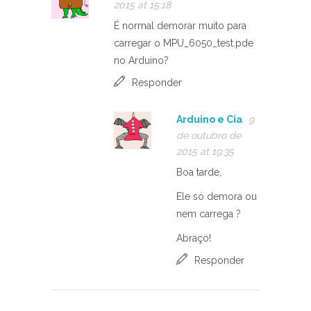
2015 at 15:18
É normal demorar muito para
carregar o MPU_6050_test.pde
no Arduino?
Responder
Arduino e Cia
9
de outubro de
2015 at 19:35
Boa tarde,
Ele só demora ou
nem carrega ?
Abraço!
Responder