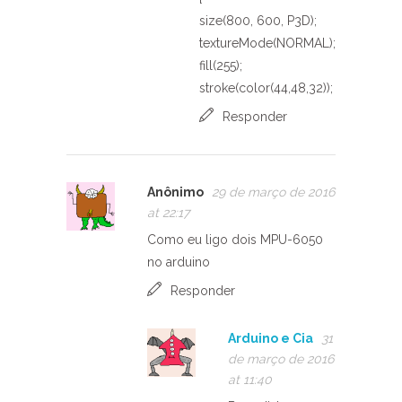
size(800, 600, P3D);
textureMode(NORMAL);
fill(255);
stroke(color(44,48,32));
Responder
Anônimo
29 de março de 2016
at 22:17
Como eu ligo dois MPU-6050
no arduino
Responder
Arduino e Cia
31
de março de 2016
at 11:40