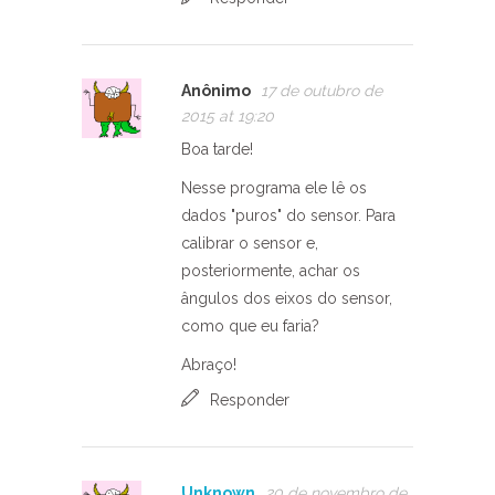
Anônimo
17 de outubro de
2015 at 19:20
Boa tarde!
Nesse programa ele lê os
dados "puros" do sensor. Para
calibrar o sensor e,
posteriormente, achar os
ângulos dos eixos do sensor,
como que eu faria?
Abraço!
Responder
Unknown
20 de novembro de