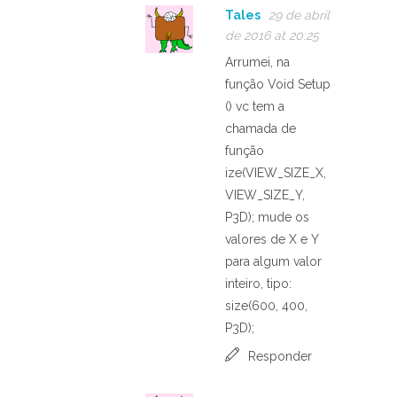
Tales
29 de abril
de 2016 at 20:25
Arrumei, na
função Void Setup
() vc tem a
chamada de
função
ize(VIEW_SIZE_X,
VIEW_SIZE_Y,
P3D); mude os
valores de X e Y
para algum valor
inteiro, tipo:
size(600, 400,
P3D);
Responder