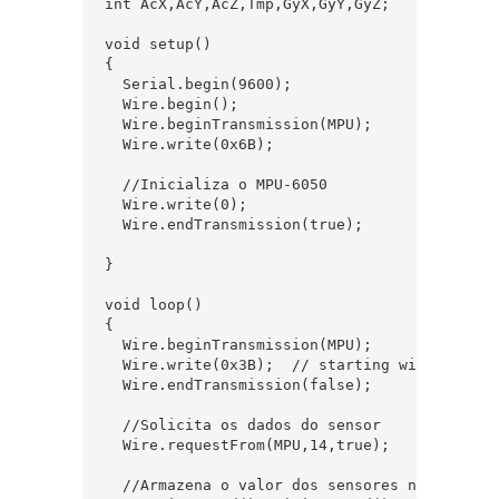
int AcX,AcY,AcZ,Tmp,GyX,GyY,GyZ;

void setup()

{

  Serial.begin(9600);

  Wire.begin();

  Wire.beginTransmission(MPU);

  Wire.write(0x6B); 

  //Inicializa o MPU-6050

  Wire.write(0); 

  Wire.endTransmission(true);

}

void loop()

{

  Wire.beginTransmission(MPU);

  Wire.write(0x3B);  // starting with regist
  Wire.endTransmission(false);

  //Solicita os dados do sensor

  Wire.requestFrom(MPU,14,true);  

  //Armazena o valor dos sensores nas variav