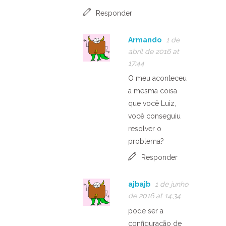
Responder
Armando
1 de
abril de 2016 at
17:44
O meu aconteceu
a mesma coisa
que você Luiz,
você conseguiu
resolver o
problema?
Responder
ajbajb
1 de junho
de 2016 at 14:34
pode ser a
configuração de