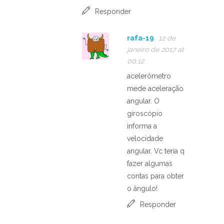
Responder
rafa-19
12 de
janeiro de 2017 at
00:12
acelerômetro
mede aceleração
angular. O
giroscópio
informa a
velocidade
angular. Vc teria q
fazer algumas
contas para obter
o ângulo!
Responder