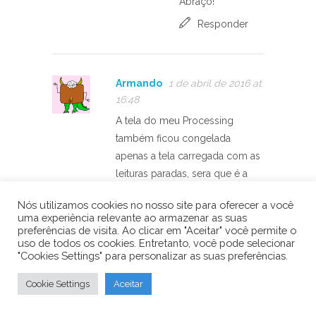
Abraço!
Responder
Armando
1 de abril de 2016 at
16:48
A tela do meu Processing
também ficou congelada
apenas a tela carregada com as
leituras paradas, sera que é a
parte do OpenGL?
Nós utilizamos cookies no nosso site para oferecer a você
Yaw = 180
uma experiência relevante ao armazenar as suas
preferências de visita. Ao clicar em "Aceitar" você permite o
Pitch = 0
uso de todos os cookies. Entretanto, você pode selecionar
Roll = 180
"Cookies Settings" para personalizar as suas preferências.
Q
Cookie Settings
Aceitar
0.0
0.0