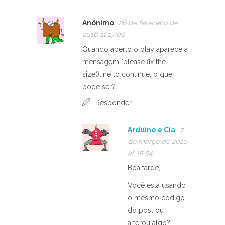
Anônimo
26 de fevereiro de
2016 at 17:06
Quando aperto o play aparece a
mensagem "please fix the
size()line to continue, o que
pode ser?
Responder
Arduino e Cia
7
de março de 2016
at 15:54
Boa tarde,
Você está usando
o mesmo código
do post ou
alterou algo?