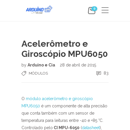
0
Acelerômetro e
Giroscópio MPU6050
by
Arduino e Cia
28 de abril de 2015
83
MÓDULOS
O
módulo acelerômetro e giroscópio
MPU6050
é um componente de alta precisão
que conta também com um sensor de
temperatura para leituras entre -40 e +85 °C.
Controlado pelo
CI MPU-6050
(
datasheet
),