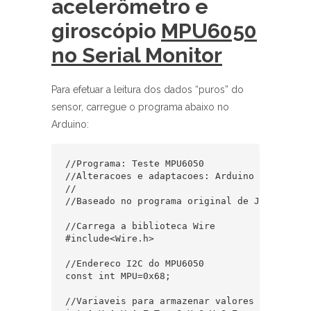
acelerômetro e
giroscópio
MPU6050
no Serial Monitor
Para efetuar a leitura dos dados “puros” do
sensor, carregue o programa abaixo no
Arduino:
//Programa: Teste MPU6050

//Alteracoes e adaptacoes: Arduino e Cia

//

//Baseado no programa original de JohnChi

//Carrega a biblioteca Wire

#include<Wire.h>

//Endereco I2C do MPU6050

const int MPU=0x68;  

//Variaveis para armazenar valores dos sensor