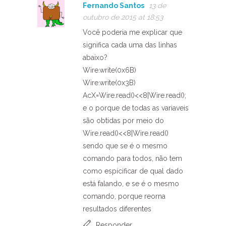
Fernando Santos
13 de
outubro de 2015 at 18:53
Você poderia me explicar que
significa cada uma das linhas
abaixo?
Wire.write(0x6B)
Wire.write(0x3B)
AcX=Wire.read()<<8|Wire.read();
e o porque de todas as variaveis
são obtidas por meio do
Wire.read()<<8|Wire.read()
sendo que se é o mesmo
comando para todos, não tem
como espicificar de qual dado
está falando, e se é o mesmo
comando, porque reorna
resultados diferentes
Responder