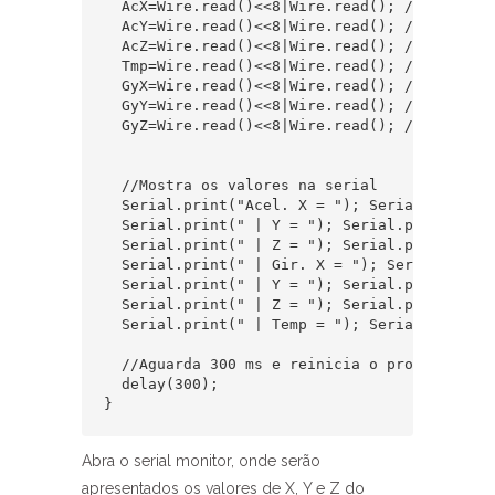
  AcX=Wire.read()<<8|Wire.read(); //0x3B (AC
  AcY=Wire.read()<<8|Wire.read(); //0x3D (AC
  AcZ=Wire.read()<<8|Wire.read(); //0x3F (AC
  Tmp=Wire.read()<<8|Wire.read(); //0x41 (TE
  GyX=Wire.read()<<8|Wire.read(); //0x43 (GY
  GyY=Wire.read()<<8|Wire.read(); //0x45 (GY
  GyZ=Wire.read()<<8|Wire.read(); //0x47 (GY
  //Mostra os valores na serial

  Serial.print("Acel. X = "); Serial.print(Ac
  Serial.print(" | Y = "); Serial.print(AcY);
  Serial.print(" | Z = "); Serial.print(AcZ);
  Serial.print(" | Gir. X = "); Serial.print(
  Serial.print(" | Y = "); Serial.print(GyY);
  Serial.print(" | Z = "); Serial.print(GyZ);
  Serial.print(" | Temp = "); Serial.println
  //Aguarda 300 ms e reinicia o processo

  delay(300);

}
Abra o serial monitor, onde serão
apresentados os valores de X, Y e Z do