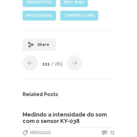
GIROSCOPIO
MPU-6050
PROCESSING
TEMPERATURA
Share
111
/ 283
Related Posts
Medindo a intensidade do som
com o sensor KY-038
73
MÓDULOS