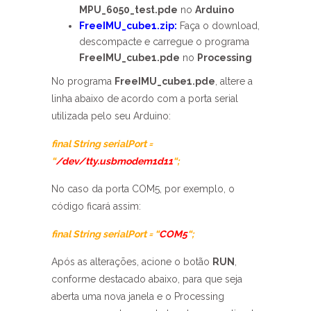
MPU_6050_test.pde
no
Arduino
FreeIMU_cube1.zip:
Faça o download,
descompacte e carregue o programa
FreeIMU_cube1.pde
no
Processing
No programa
FreeIMU_cube1.pde
, altere a
linha abaixo de acordo com a porta serial
utilizada pelo seu Arduino:
final String serialPort =
“
/dev/tty.usbmodem1d11
“;
No caso da porta COM5, por exemplo, o
código ficará assim:
final String serialPort = “
COM5
“;
Após as alterações, acione o botão
RUN
,
conforme destacado abaixo, para que seja
aberta uma nova janela e o Processing