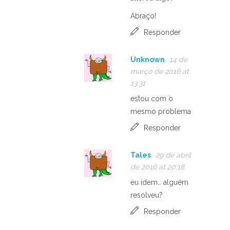
Abraço!
Responder
Unknown
14 de
março de 2016 at
13:31
estou com o
mesmo problema
Responder
Tales
29 de abril
de 2016 at 20:18
eu idem… alguém
resolveu?
Responder