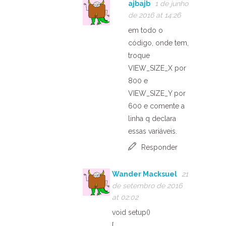
ajbajb
1 de junho
de 2016 at 14:26
em todo o
código, onde tem,
troque
VIEW_SIZE_X por
800 e
VIEW_SIZE_Y por
600 e comente a
linha q declara
essas variáveis.
Responder
Wander Macksuel
21
de setembro de 2016
at 02:02
void setup()
{