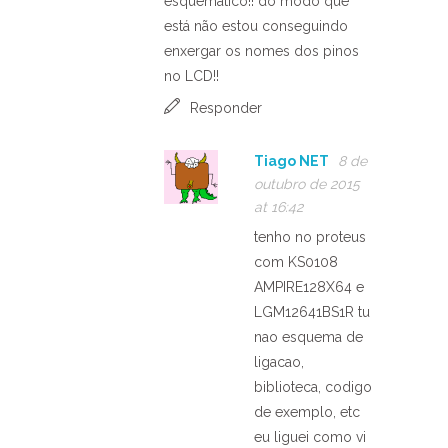
esquemático!! do modo que
está não estou conseguindo
enxergar os nomes dos pinos
no LCD!!
Responder
Tiago NET
8 de
outubro de 2015
at 16:42
tenho no proteus
com KS0108
AMPIRE128X64 e
LGM12641BS1R tu
nao esquema de
ligacao,
biblioteca, codigo
de exemplo, etc
eu liguei como vi