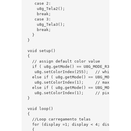
   case 2:  

    u8g_Tela2();  

    break;  

   case 3:  

    u8g_Tela3();  

    break;  

  }  

}  

void setup() 

{  

  // assign default color value  

  if ( u8g.getMode() == U8G_MODE_R3G3B2 )   

   u8g.setColorIndex(255);   // white  

  else if ( u8g.getMode() == U8G_MODE_GRAY2BI
   u8g.setColorIndex(1);     // max intensity
  else if ( u8g.getMode() == U8G_MODE_BW )  

   u8g.setColorIndex(1);     // pixel on  

}  

void loop() 

{  

  //Loop carregamento telas

  for (display =1; display < 4; display++) /
  {  
