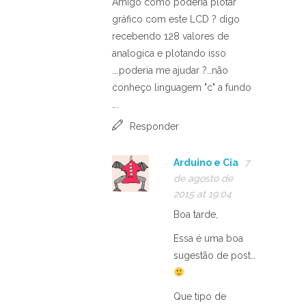
Amigo como poderia plotar
gráfico com este LCD ? digo
recebendo 128 valores de
analogica e plotando isso
….poderia me ajudar ?…não
conheço linguagem "c" a fundo
….
Responder
Arduino e Cia
7
de agosto de
2015 at 19:04
Boa tarde,
Essa é uma boa
sugestão de post…
Que tipo de