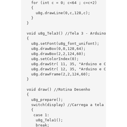
  for (int c = 0; c<64 ; c=c+2)

  {

    u8g.drawLine(0,c,128,c); 

  }

}  

void u8g_Tela3() //Tela 3 - Arduino e Cia - 
{

  u8g.setFont(u8g_font_unifont);  

  u8g.drawBox(0,0,128,64);  

  u8g.drawBox(2,2,124,60);   

  u8g.setColorIndex(0);  

  u8g.drawStr( 11, 35, "Arduino e Cia");  

  u8g.drawStr( 12, 35, "Arduino e Cia");  

  u8g.drawFrame(2,2,124,60);  

}   

void draw() //Rotina Desenho  

{

  u8g_prepare();  

  switch(display) //Carrega a tela correspond
  {

   case 1:  

    u8g_Tela1();  

    break;  
