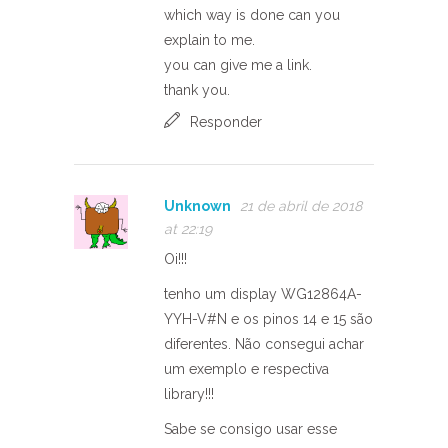
which way is done can you
explain to me.
you can give me a link.
thank you.
Responder
Unknown
21 de abril de 2018
at 22:19
Oi!!!
tenho um display WG12864A-
YYH-V#N e os pinos 14 e 15 são
diferentes. Não consegui achar
um exemplo e respectiva
library!!!
Sabe se consigo usar esse