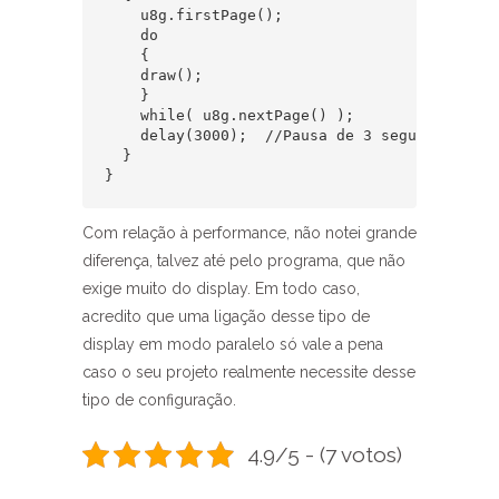
    u8g.firstPage();   

    do 

    {  

    draw();  

    } 

    while( u8g.nextPage() );  

    delay(3000);  //Pausa de 3 segundos e re
  }  

}     
Com relação à performance, não notei grande
diferença, talvez até pelo programa, que não
exige muito do display. Em todo caso,
acredito que uma ligação desse tipo de
display em modo paralelo só vale a pena
caso o seu projeto realmente necessite desse
tipo de configuração.
4.9/5 - (7 votos)