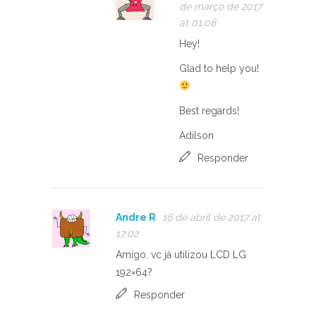
de março de 2017
at 01:08
Hey!
Glad to help you!
Best regards!
Adilson
Responder
Andre R
16 de abril de 2017 at
17:02
Amigo, vc já utilizou LCD LG
192×64?
Responder