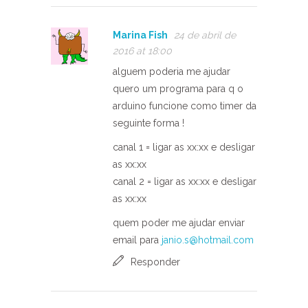
Marina Fish
24 de abril de
2016 at 18:00
alguem poderia me ajudar
quero um programa para q o
arduino funcione como timer da
seguinte forma !
canal 1 = ligar as xx:xx e desligar
as xx:xx
canal 2 = ligar as xx:xx e desligar
as xx:xx
quem poder me ajudar enviar
email para
janio.s@hotmail.com
Responder