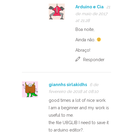
Arduino e Cia
21
de maio de 2017
at 21:28
Boa noite,
Ainda não.
Abraço!
Responder
giannhs sirlakidhs
6 de
fevereiro de 2018 at 08:10
good times a lot of nice work.
I am a beginner and my work is
useful to me.
the file U8GLIB I need to save it
to arduino editor?.