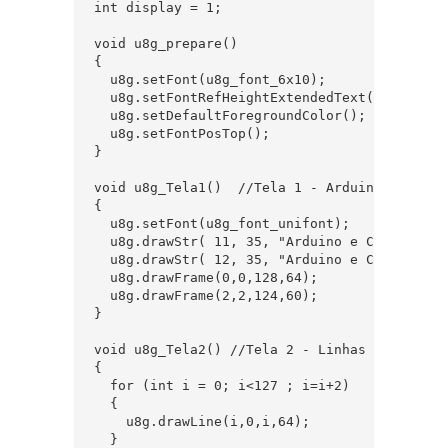
int display = 1;  

void u8g_prepare() 

{  

  u8g.setFont(u8g_font_6x10);  

  u8g.setFontRefHeightExtendedText();  

  u8g.setDefaultForegroundColor();  

  u8g.setFontPosTop();  

}  

void u8g_Tela1()  //Tela 1 - Arduino e Cia - 
{

  u8g.setFont(u8g_font_unifont);  

  u8g.drawStr( 11, 35, "Arduino e Cia");  

  u8g.drawStr( 12, 35, "Arduino e Cia");  

  u8g.drawFrame(0,0,128,64);  

  u8g.drawFrame(2,2,124,60);   

}  

void u8g_Tela2() //Tela 2 - Linhas horizontai
{

  for (int i = 0; i<127 ; i=i+2)

  {

    u8g.drawLine(i,0,i,64); 

  }
