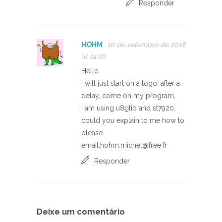
Responder
HOHM
10 de setembro de 2018
at 14:20
Hello
I will just start on a logo, after a
delay, come on my program,
i am using u8glib and st7920,
could you explain to me how to
please.
email:
hohm.michel@free.fr
Responder
Deixe um comentário