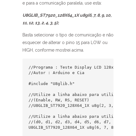
e para a comunicação paralela, use esta:
U8GLIB_ST7920_128X64_1X u8g(6, 7, 8, 9, 10,
11, 12, 13, 2, 4, 3, 5);
Basta selecionar o tipo de comunicação e não
esquecer de alterar o pino 15 para LOW ou
HIGH, conforme mostrei acima.
//Programa : Teste Display LCD 128x64 em modo
//Autor : Arduino e Cia

#include "U8glib.h"  

//Utilize a linha abaixo para utilizar a comu
//(Enable, RW, RS, RESET)

//U8GLIB_ST7920_128X64_1X u8g(2, 3, 4 ,5); 

//Utilize a linha abaixo para utilizar a com
//(d0, d1, d2, d3, d4, d5, d6, d7, en, di, rw
U8GLIB_ST7920_128X64_1X u8g(6, 7, 8, 9, 10, 