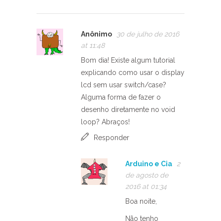
Anônimo
30 de julho de 2016
at 11:48
Bom dia! Existe algum tutorial
explicando como usar o display
lcd sem usar switch/case?
Alguma forma de fazer o
desenho diretamente no void
loop? Abraços!
Responder
Arduino e Cia
2
de agosto de
2016 at 01:34
Boa noite,
Não tenho