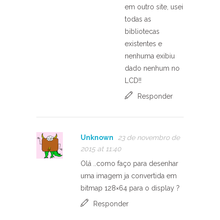
em outro site, usei
todas as
bibliotecas
existentes e
nenhuma exibiu
dado nenhum no
LCD!!
Responder
Unknown
23 de novembro de
2015 at 11:40
Olá ..como faço para desenhar
uma imagem ja convertida em
bitmap 128×64 para o display ?
Responder