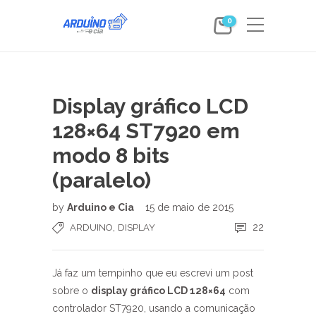
0
Display gráfico LCD
128×64 ST7920 em
modo 8 bits
(paralelo)
by
Arduino e Cia
15 de maio de 2015
,
22
ARDUINO
DISPLAY
Já faz um tempinho que eu escrevi um post
sobre o
display gráfico LCD 128×64
com
controlador ST7920, usando a comunicação