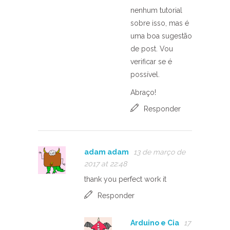
nenhum tutorial
sobre isso, mas é
uma boa sugestão
de post. Vou
verificar se é
possível.
Abraço!
Responder
adam adam
13 de março de
2017 at 22:48
thank you perfect work it
Responder
Arduino e Cia
17