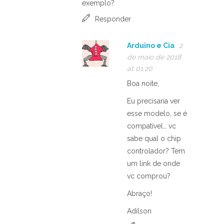
exemplo?
Responder
Arduino e Cia
2
de maio de 2018
at 01:20
Boa noite,
Eu precisaria ver
esse modelo, se é
compatível… vc
sabe qual o chip
controlador? Tem
um link de onde
vc comprou?
Abraço!
Adilson