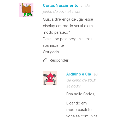
Carlos Nascimento
13 de
junho de 2015 at 13:41
Qual a diferença de ligar esse
display em modo serial e em
modo paralelo?
Desculpe pela pergunta, mas
sou iniciante.
Obrigado
Responder
Arduino e Cia
16
de junho de 2015
at 00:54
Boa noite Carlos,
Ligando em
modo paralelo,
você se comunica