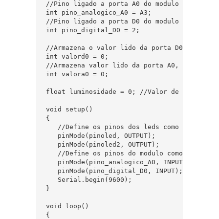
//Pino ligado a porta A0 do modulo LDR

int pino_analogico_A0 = A3; 

//Pino ligado a porta D0 do modulo LDR

int pino_digital_D0 = 2;

//Armazena o valor lido da porta D0

int valord0 = 0;

//Armazena valor lido da porta A0, entre 0 e 
int valora0 = 0;  

float luminosidade = 0; //Valor de luminosida
void setup()

{

   //Define os pinos dos leds como saida

   pinMode(pinoled, OUTPUT);  

   pinMode(pinoled2, OUTPUT); 

   //Define os pinos do modulo como entrada

   pinMode(pino_analogico_A0, INPUT); 

   pinMode(pino_digital_D0, INPUT);

   Serial.begin(9600);        

}

void loop()

{
