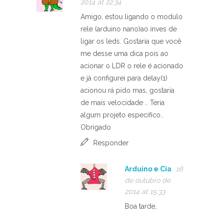
2014 at 22:34
Amigo, estou ligando o modulo
rele (arduino nano)ao inves de
ligar os leds. Gostaria que você
me desse uma dica pois ao
acionar o LDR o rele é acionado
e já configurei para delay(1)
acionou rá pido mas, gostaria
de mais velocidade .. Teria
algum projeto especifico..
Obrigado
Responder
Arduino e Cia
16
de outubro de
2014 at 15:33
Boa tarde,