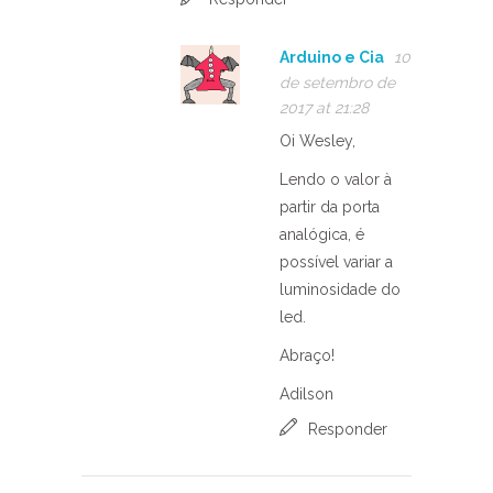
Arduino e Cia
10
de setembro de
2017 at 21:28
Oi Wesley,
Lendo o valor à
partir da porta
analógica, é
possível variar a
luminosidade do
led.
Abraço!
Adilson
Responder