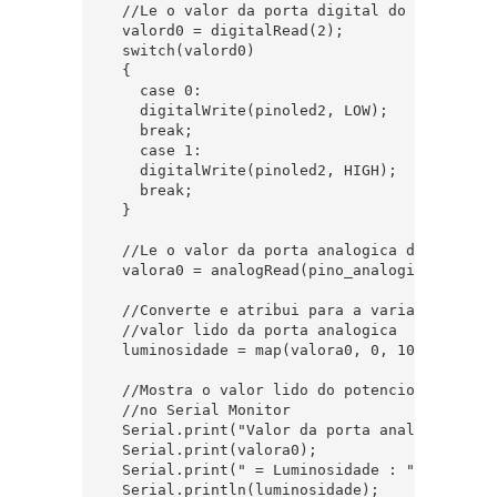
  //Le o valor da porta digital do modulo

  valord0 = digitalRead(2);

  switch(valord0)

  {

    case 0:

    digitalWrite(pinoled2, LOW);

    break;

    case 1:

    digitalWrite(pinoled2, HIGH);

    break;

  }

  //Le o valor da porta analogica do modulo

  valora0 = analogRead(pino_analogico_A0);

  //Converte e atribui para a variavel "lumin
  //valor lido da porta analogica

  luminosidade = map(valora0, 0, 1023, 0, 255
  //Mostra o valor lido do potenciometro e a 
  //no Serial Monitor

  Serial.print("Valor da porta analogica : ")
  Serial.print(valora0);   

  Serial.print(" = Luminosidade : ");

  Serial.println(luminosidade);  
