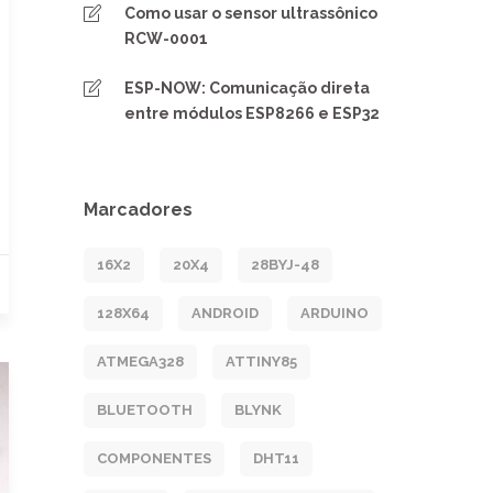
Como usar o sensor ultrassônico
RCW-0001
ESP-NOW: Comunicação direta
entre módulos ESP8266 e ESP32
Marcadores
16X2
20X4
28BYJ-48
128X64
ANDROID
ARDUINO
ATMEGA328
ATTINY85
BLUETOOTH
BLYNK
COMPONENTES
DHT11