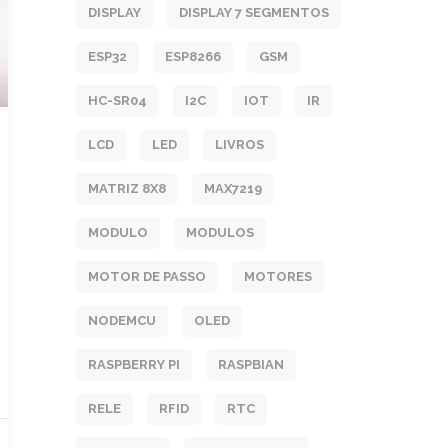
DISPLAY
DISPLAY 7 SEGMENTOS
ESP32
ESP8266
GSM
HC-SR04
I2C
IOT
IR
LCD
LED
LIVROS
MATRIZ 8X8
MAX7219
MODULO
MODULOS
MOTOR DE PASSO
MOTORES
NODEMCU
OLED
RASPBERRY PI
RASPBIAN
RELE
RFID
RTC