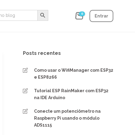
Search Button
0
Entrar
Posts recentes
Como usar o WifiManager com ESP32
e ESP8266
Tutorial ESP RainMaker com ESP32
na IDE Arduino
Conecte um potenciômetro na
Raspberry Pi usando o módulo
ADS1115