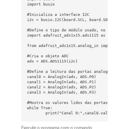
import busio

#Inicializa a interface I2C

i2c = busio.I2C(board.SCL, board.SDA)

#Define o tipo de módulo usado, no caso, o AD
import adafruit_ads1x15.ads1115 as ADS

from adafruit_ads1x15.analog_in import Analog
#Cria o objeto ADC

ads = ADS.ADS1115(i2c)

#Define a leitura das portas analogicas do mó
canal0 = AnalogIn(ads, ADS.P0)

canal1 = AnalogIn(ads, ADS.P1)

canal2 = AnalogIn(ads, ADS.P2)

canal3 = AnalogIn(ads, ADS.P3)

#Mostra os valores lidos das portas analogica
while True:

	print("Canal 0:",canal0.value, "Can
Execute o programa com o comando