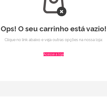
Ops! O seu carrinho está vazio!
Clique no link abaixo e veja outras opções na nossa loja:
Acesse a loja