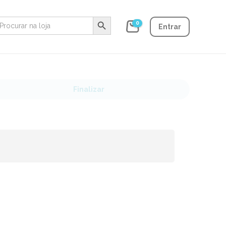
Search Button
earch
0
r:
Entrar
Finalizar