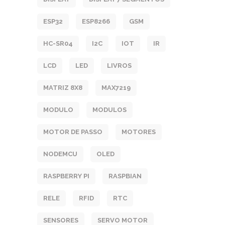
ESP32
ESP8266
GSM
HC-SR04
I2C
IOT
IR
LCD
LED
LIVROS
MATRIZ 8X8
MAX7219
MODULO
MODULOS
MOTOR DE PASSO
MOTORES
NODEMCU
OLED
RASPBERRY PI
RASPBIAN
RELE
RFID
RTC
SENSORES
SERVO MOTOR