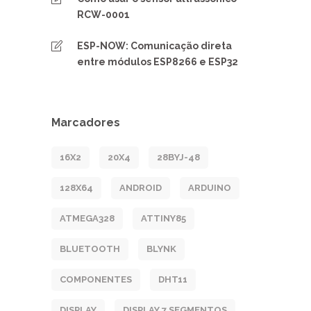
RCW-0001
ESP-NOW: Comunicação direta
entre módulos ESP8266 e ESP32
Marcadores
16X2
20X4
28BYJ-48
128X64
ANDROID
ARDUINO
ATMEGA328
ATTINY85
BLUETOOTH
BLYNK
COMPONENTES
DHT11
DISPLAY
DISPLAY 7 SEGMENTOS