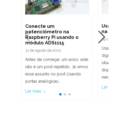
Usando por
Conecte um
na Raspberr
potenciômetro na
Raspberry Pi usando o
29 de abril de 2
módulo ADS1115
Usar um conve
31 de agosto de 2022
digital pode se
Antes de começar, um aviso: este
situações ond
não é um post repetido. Já vimos
dispositivos 
esse assunto no post Usando
nenhuma) port
portas analógicas…
Ler mais →
Ler mais →