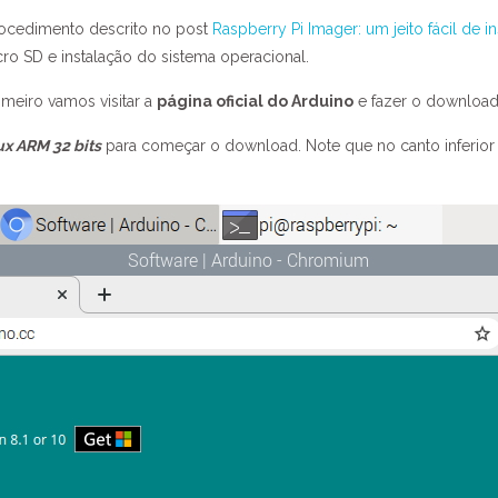
ocedimento descrito no post
Raspberry Pi Imager: um jeito fácil de i
ro SD e instalação do sistema operacional.
imeiro vamos visitar a
página oficial do Arduino
e fazer o download 
ux ARM 32 bits
para começar o download. Note que no canto inferio