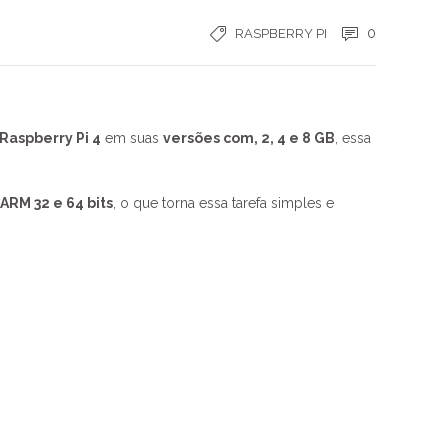
0
RASPBERRY PI
Raspberry Pi 4
em suas
versões com, 2, 4 e 8 GB
, essa
 ARM 32 e 64 bits
, o que torna essa tarefa simples e