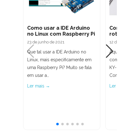
Como usar a IDE Arduino
Como usar 
no Linux com Raspberry Pi
rotativo co
23 de junho de 2021
12 de julho de 
Que tal usar a IDE Arduino no
Aqui no Arduin
Linux, mais especificamente em
como utilizar
uma Raspberry Pi? Muito se fala
KY-040 com Ar
em usar a…
Como usar um
Ler mais →
Ler mais →