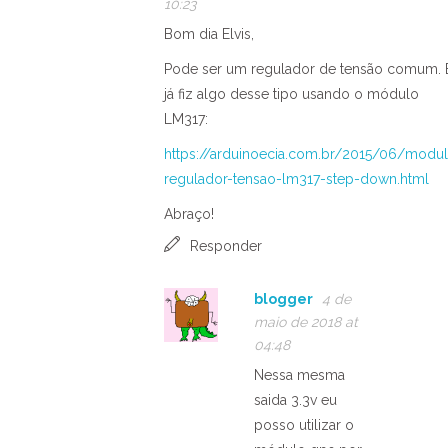
10:23
Bom dia Elvis,
Pode ser um regulador de tensão comum. 
já fiz algo desse tipo usando o módulo
LM317:
https://arduinoecia.com.br/2015/06/modu
regulador-tensao-lm317-step-down.html
Abraço!
Responder
blogger
4 de
maio de 2018 at
04:48
Nessa mesma
saida 3.3v eu
posso utilizar o