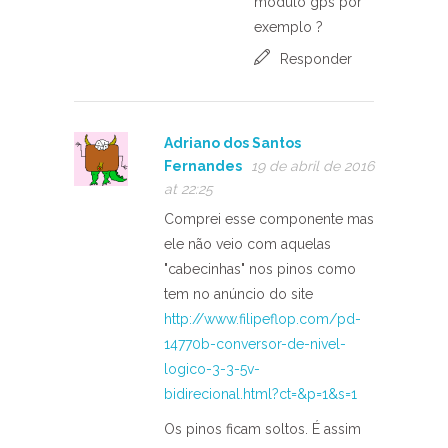
módulo gps por
exemplo ?
Responder
Adriano dos Santos
Fernandes
19 de abril de 2016
at 22:25
Comprei esse componente mas
ele não veio com aquelas
"cabecinhas" nos pinos como
tem no anúncio do site
http://www.filipeflop.com/pd-
14770b-conversor-de-nivel-
logico-3-3-5v-
bidirecional.html?ct=&p=1&s=1
Os pinos ficam soltos. É assim