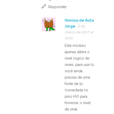
Responder
Vinícius de Ávila
Jorge
6 de
março de 2017 at
12:01
Este módulo
apenas altera o
nível lógico de
sinais, para usá-lo,
você ainda
precisa de uma
fonte de 5v
(conectada no
pino HV) para
fornecer o nível
de sinal