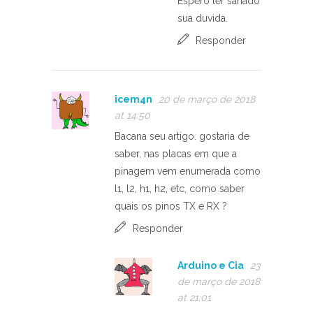
Espero ter sanado
sua duvida.
Responder
icem4n
20 de março de 2018
at 14:50
Bacana seu artigo. gostaria de
saber, nas placas em que a
pinagem vem enumerada como
l1, l2, h1, h2, etc, como saber
quais os pinos TX e RX ?
Responder
Arduino e Cia
23
de março de 2018
at 21:01