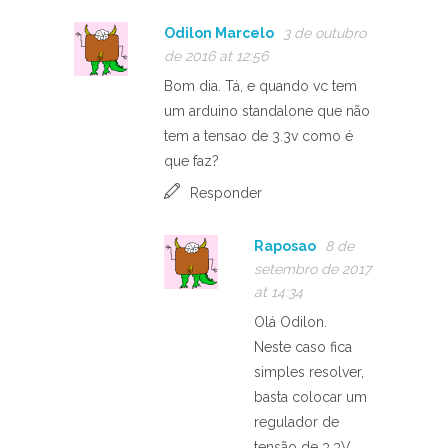
Odilon Marcelo
3 de outubro
de 2016 at 12:56
Bom dia. Tá, e quando vc tem
um arduino standalone que não
tem a tensao de 3.3v como é
que faz?
Responder
Raposao
8 de
setembro de 2017
at 14:34
Olá Odilon.
Neste caso fica
simples resolver,
basta colocar um
regulador de
tensão de 3.3V