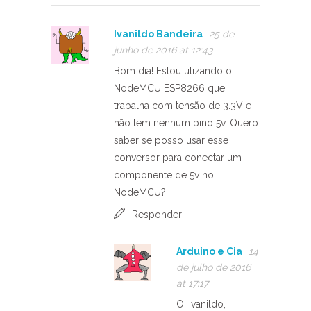
Ivanildo Bandeira
25 de
junho de 2016 at 12:43
Bom dia! Estou utizando o
NodeMCU ESP8266 que
trabalha com tensão de 3.3V e
não tem nenhum pino 5v. Quero
saber se posso usar esse
conversor para conectar um
componente de 5v no
NodeMCU?
Responder
Arduino e Cia
14
de julho de 2016
at 17:17
Oi Ivanildo,