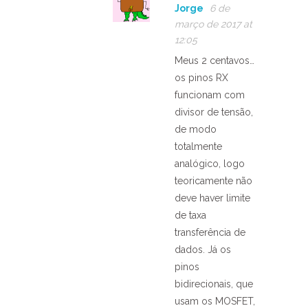
Jorge
6 de
março de 2017 at
12:05
Meus 2 centavos…
os pinos RX
funcionam com
divisor de tensão,
de modo
totalmente
analógico, logo
teoricamente não
deve haver limite
de taxa
transferência de
dados. Já os
pinos
bidirecionais, que
usam os MOSFET,