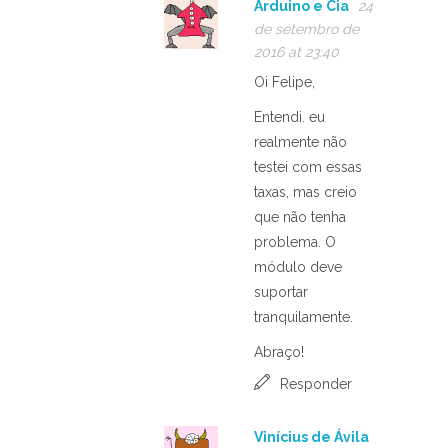
Arduino e Cia
24
de setembro de
2016 at 23:40
Oi Felipe,
Entendi. eu
realmente não
testei com essas
taxas, mas creio
que não tenha
problema. O
módulo deve
suportar
tranquilamente.
Abraço!
Responder
Vinícius de Ávila