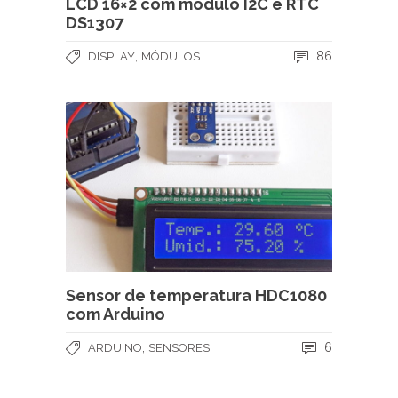
LCD 16×2 com módulo I2C e RTC
DS1307
,
86
DISPLAY
MÓDULOS
Sensor de temperatura HDC1080
com Arduino
,
6
ARDUINO
SENSORES