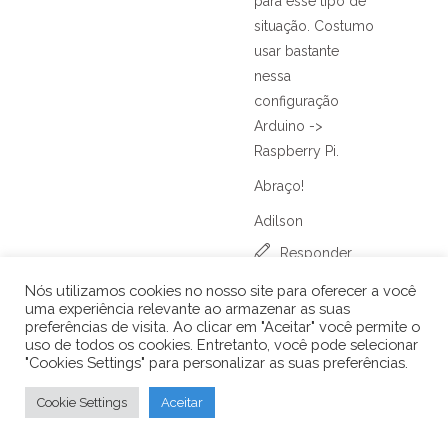
para esse tipo de
situação. Costumo
usar bastante
nessa
configuração
Arduino ->
Raspberry Pi.
Abraço!
Adilson
Responder
Nós utilizamos cookies no nosso site para oferecer a você
uma experiência relevante ao armazenar as suas
preferências de visita. Ao clicar em "Aceitar" você permite o
José olímpio Viana
22 de
uso de todos os cookies. Entretanto, você pode selecionar
janeiro de 2019 at 01:21
"Cookies Settings" para personalizar as suas preferências.
Boa noite!
Cookie Settings
Aceitar
Posso ligar 5 ou 12v no pino-3
do AMS1117, o terra no pino-1 e