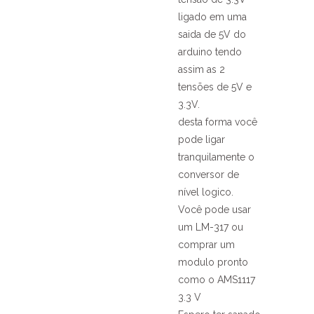
ligado em uma
saida de 5V do
arduino tendo
assim as 2
tensões de 5V e
3.3V.
desta forma você
pode ligar
tranquilamente o
conversor de
nível logico.
Você pode usar
um LM-317 ou
comprar um
modulo pronto
como o AMS1117
3.3 V