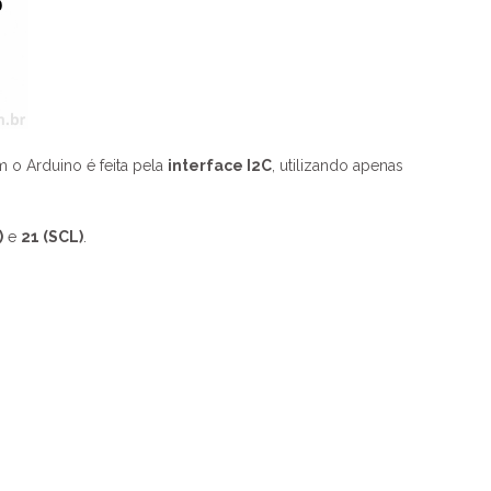
 o Arduino é feita pela
interface I2C
, utilizando apenas
)
e
21 (SCL)
.