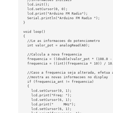
  lcd.init();

  lcd.setCursor(0, 0);

  lcd.print("Arduino FM Radio");

  Serial.println("Arduino FM Radio ");

}

void loop()

{

  //Le as informacoes do potenciometro

  int valor_pot = analogRead(A0);

  //Calcula a nova frequencia

  frequencia = ((double)valor_pot * (108.0 - 
  frequencia = ((int)(frequencia * 10)) / 10.
  //Caso a frequencia seja alterada, efetua a
  //mostra as novas informacoes no display

  if (frequencia_ant != frequencia)

  {

    lcd.setCursor(0, 1);

    lcd.print("Freq: ");

    lcd.setCursor(6, 1);

    lcd.print("     MHz");

    lcd.setCursor(6, 1);
