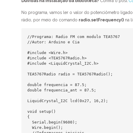
Dúvidas na instalação da biblioteca?
Confira o post
Co
No programa, vamos ler o valor do potenciômetro ligado à 
rádio, por meio do comando
radio.setFrequency()
na l
//Programa: Radio FM com modulo TEA5767

//Autor: Arduino e Cia

#include <Wire.h>

#include <TEA5767Radio.h>

#include <LiquidCrystal_I2C.h>

TEA5767Radio radio = TEA5767Radio();

double frequencia = 87.5;

double frequencia_ant = 87.5;

LiquidCrystal_I2C lcd(0x27, 16,2);

void setup()

{

  Serial.begin(9600);

  Wire.begin();

  //Informacoes iniciais
