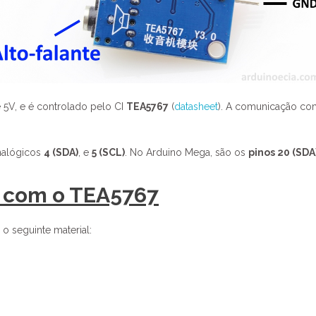
 5V, e é controlado pelo CI
TEA5767
(
datasheet
). A comunicação com
analógicos
4 (SDA)
, e
5 (SCL)
. No Arduino Mega, são os
pinos 20 (SDA
o com o TEA5767
o seguinte material: