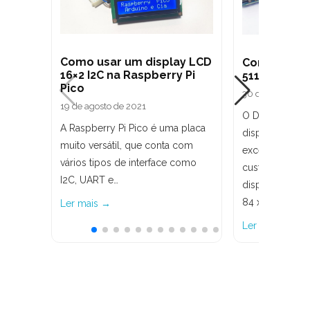
Como usar um display LCD
Como usar o
16×2 I2C na Raspberry Pi
5110 com Ra
Pico
30 de junho de 
19 de agosto de 2021
O Display Noki
A Raspberry Pi Pico é uma placa
display LCD 
muito versátil, que conta com
excelente rela
vários tipos de interface como
custo/benefíci
I2C, UART e…
display gráfic
84 x 48…
Ler mais →
Ler mais →