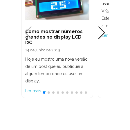
usar o eficien
VK2828U7G5LF
Este módulo G
simples de usa
Como mostrar números
Ler mais →
grandes no display LCD
I2C
14 de junho de 2019
Hoje eu mostro uma nova versão
de um post que eu publiquei à
algum tempo onde eu usei um
display…
Ler mais →