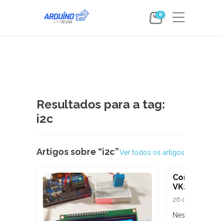
0
Resultados para a tag:
i2c
Artigos sobre “i2c”
Ver todos os artigos
Como usar 
VK2828U7G
26 de agosto de
Neste post va