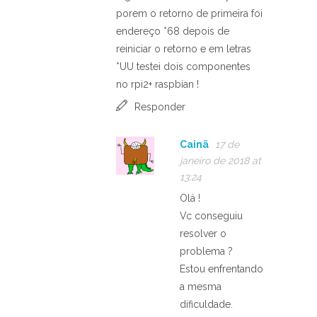
porem o retorno de primeira foi
endereço *68 depois de
reiniciar o retorno e em letras
*UU testei dois componentes
no rpi2+ raspbian !
Responder
Cainã
17 de
janeiro de 2018 at
13:24
Olá !
Vc conseguiu
resolver o
problema ?
Estou enfrentando
a mesma
dificuldade.