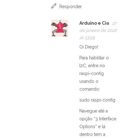
Responder
Arduino e Cia
27
de janeiro de 2022
at 13:59
Oi Diego!
Para habilitar o
I2C, entre no
raspi-config
usando o
comando:
sudo raspi-config
Navegue até a
opção “3 Interface
Options” e lá
dentro tem a