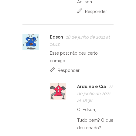
Adilson
Responder
Edson
18 de junho de 2021 at
14:42
Esse post não deu certo
comigo
Responder
Arduino e Cia
22
de junho de 2021
at 18:36
Oi Edson,
Tudo bem? O que
deu errado?