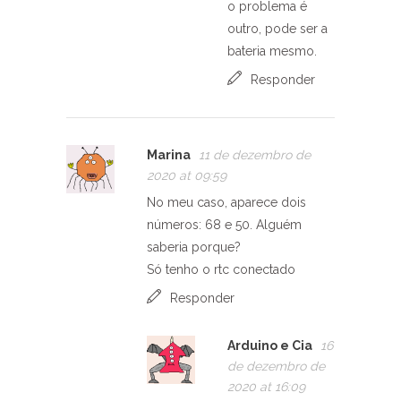
o problema é
outro, pode ser a
bateria mesmo.
Responder
Marina
11 de dezembro de
2020 at 09:59
No meu caso, aparece dois
números: 68 e 50. Alguém
saberia porque?
Só tenho o rtc conectado
Responder
Arduino e Cia
16
de dezembro de
2020 at 16:09