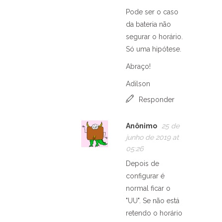
Pode ser o caso
da bateria não
segurar o horário.
Só uma hipótese.
Abraço!
Adilson
Responder
Anônimo
25 de
junho de 2019 at
05:26
Depois de
configurar é
normal ficar o
"UU". Se não está
retendo o horário