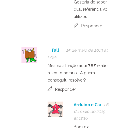
Gostaria de saber
qual referência vc
utilizou.
Responder
__full__
25 de maio de 2019 at
17:50
Mesma situação aqui "UU" e não
retém o horário… Alguém
conseguiu resolver?
Responder
Arduino e Cia
26
de maio de 2019
at 12:16
Bom dia!