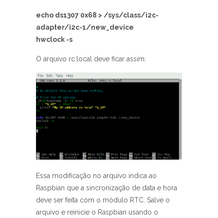
echo ds1307 0x68 > /sys/class/i2c-
adapter/i2c-1/new_device
hwclock -s
O arquivo rc.local deve ficar assim:
Essa modificação no arquivo indica ao
Raspbian que a sincronização de data e hora
deve ser feita com o módulo RTC. Salve o
arquivo e reinicie o Raspbian usando o