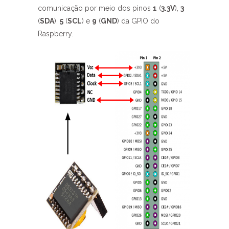
comunicação por meio dos pinos
1
(
3.3V
),
3
(
SDA
),
5
(
SCL
) e
9
(
GND
) da GPIO do
Raspberry.