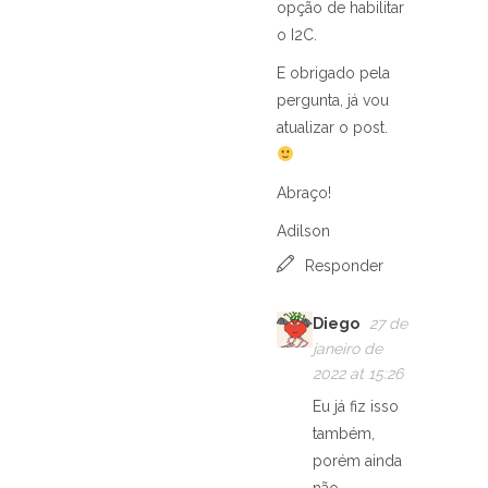
opção de habilitar
o I2C.
E obrigado pela
pergunta, já vou
atualizar o post.
Abraço!
Adilson
Responder
Diego
27 de
janeiro de
2022 at 15:26
Eu já fiz isso
também,
porém ainda
não