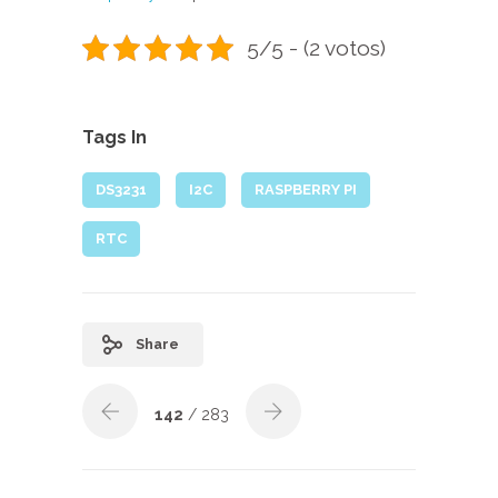
5/5 - (2 votos)
Tags In
DS3231
I2C
RASPBERRY PI
RTC
Share
142
/ 283