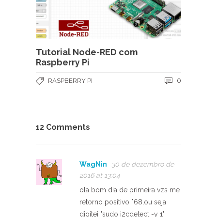
Tutorial Node-RED com
Raspberry Pi
0
RASPBERRY PI
12 Comments
WagNin
30 de dezembro de
2016 at 13:04
ola bom dia de primeira vzs me
retorno positivo *68,ou seja
digitei "sudo i2cdetect -y 1"