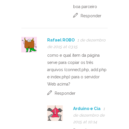
boa parceiro
Responder
Rafael ROBO
1 de dezembro
de 2015 at 03:15
como e qual item da página
serve para copiar os três
arquivos (connect.php, add.php
e index.php) para o servidor
Web acima?
Responder
Arduino e Cia
1
de dezembro de
2015 at 10:14