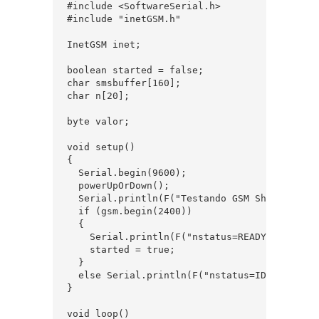
#include <SoftwareSerial.h>

#include "inetGSM.h"

InetGSM inet;

boolean started = false;

char smsbuffer[160];

char n[20];

byte valor;

void setup()

{

  Serial.begin(9600);

  powerUpOrDown();

  Serial.println(F("Testando GSM Shield SIM90
  if (gsm.begin(2400))

  {

    Serial.println(F("nstatus=READY"));

    started = true;

  }

  else Serial.println(F("nstatus=IDLE"));

}

void loop()
