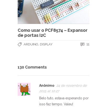
Como usar o PCF8574 – Expansor
de portas I2C
,
11
ARDUINO
DISPLAY
130 Comments
Anônimo
24 de novembro de
2015 at 10:27
Belo tuto, estava esperando por
isso faz tempo. Valeu!