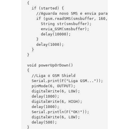
{

  if (started) {

    //Aguarda novo SMS e envia para o servido
    if (gsm.readSMS(smsbuffer, 160, n, 20)) {
      String str(smsbuffer);

      envia_GSM(smsbuffer);

      delay(10000);

    }

    delay(1000);

  }

}

void powerUpOrDown()

{

  //Liga o GSM Shield

  Serial.print(F("Liga GSM..."));

  pinMode(6, OUTPUT);

  digitalWrite(6, LOW);

  delay(1000);

  digitalWrite(6, HIGH);

  delay(1000);

  Serial.println(F("OK!"));

  digitalWrite(6, LOW);

  delay(500);

}
