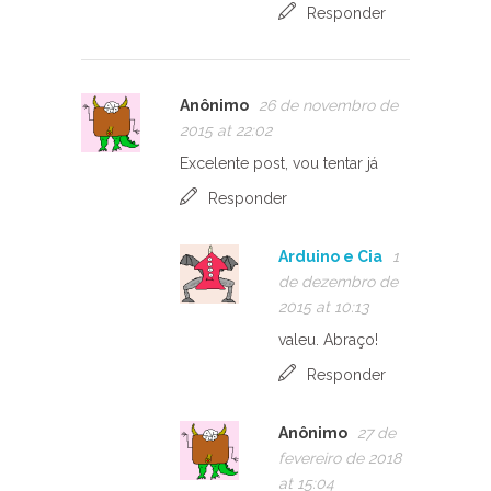
Responder
Anônimo
26 de novembro de
2015 at 22:02
Excelente post, vou tentar já
Responder
Arduino e Cia
1
de dezembro de
2015 at 10:13
valeu. Abraço!
Responder
Anônimo
27 de
fevereiro de 2018
at 15:04