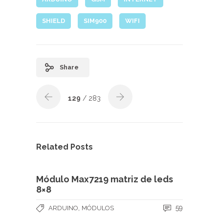
SHIELD
SIM900
WIFI
Share
129
/ 283
Related Posts
Módulo Max7219 matriz de leds
8×8
,
59
ARDUINO
MÓDULOS