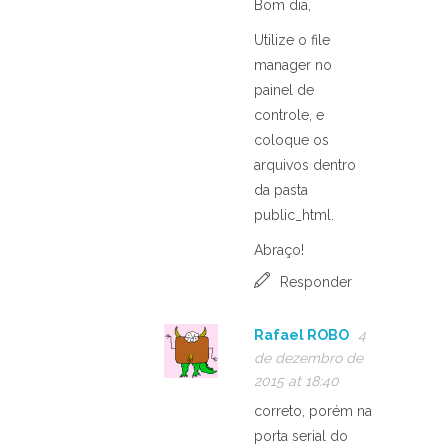
Bom dia,
Utilize o file
manager no
painel de
controle, e
coloque os
arquivos dentro
da pasta
public_html.
Abraço!
Responder
Rafael ROBO
4
de dezembro de
2015 at 18:40
correto, porém na
porta serial do