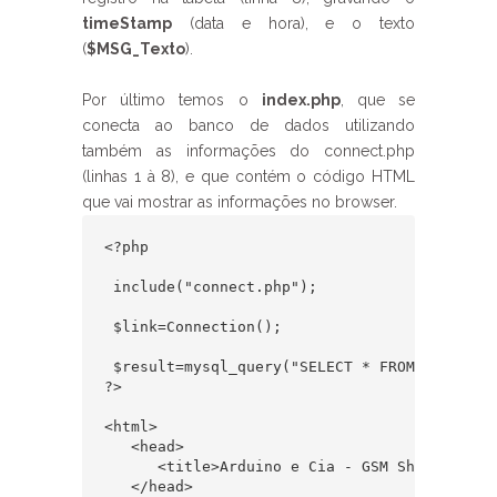
timeStamp
(data e hora), e o texto
(
$MSG_Texto
).
Por último temos o
index.php
, que se
conecta ao banco de dados utilizando
também as informações do connect.php
(linhas 1 à 8), e que contém o código HTML
que vai mostrar as informações no browser.
<?php

 include("connect.php");  

 $link=Connection();

 $result=mysql_query("SELECT * FROM `SMS_Rec
?>

<html>

   <head>

      <title>Arduino e Cia - GSM Shield</titl
   </head>
