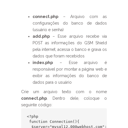
connect.php
– Arquivo com as
configurações do banco de dados
(usuário e senha)
add.php
– Esse arquivo recebe via
POST as informações do GSM Shield
pela internet, acessa o banco e grava os
dados que foram recebidos
index.php
– Esse arquivo é
responsável por montar a página web e
exibir as informações do banco de
dados para o usuário
Crie um arquivo texto com o nome
connect.php
. Dentro dele, coloque o
seguinte código:
<?php

 function Connection(){

  $server="mysql12.000webhost.com";
