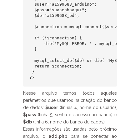
  $user="a1599688_arduino";

  $pass="suasenhaaqui";

  $db="a1599688_bd";

  $connection = mysql_connect($server, $user,
  if (!$connection) {

      die('MySQL ERROR: ' . mysql_error());

  }

  mysql_select_db($db) or die( 'MySQL ERROR:
  return $connection;

 }

?>
Nesse arquivo temos todos aqueles
parâmetros que usamos na criação do banco
de dados:
$user
(linhas 4, nome do usuário),
$pass
(linha 5, senha de acesso ao banco) e
$db
(linha 6, nome do banco de dados).
Essas informações são usadas pelo próximo
arquivo, o
add.php
para se conectar ao