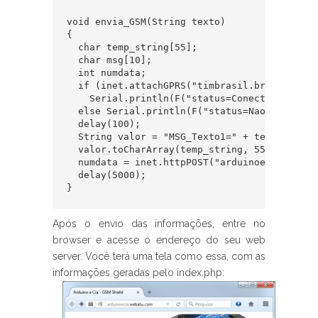
void envia_GSM(String texto)

{

  char temp_string[55];

  char msg[10];

  int numdata;

  if (inet.attachGPRS("timbrasil.br", "tim", 
    Serial.println(F("status=Conectado..."));
  else Serial.println(F("status=Nao conectado
  delay(100);

  String valor = "MSG_Texto1=" + texto;

  valor.toCharArray(temp_string, 55);

  numdata = inet.httpPOST("arduinoecia.webat
  delay(5000);

}
Após o envio das informações, entre no
browser e acesse o endereço do seu web
server. Você terá uma tela como essa, com as
informações geradas pelo index.php: