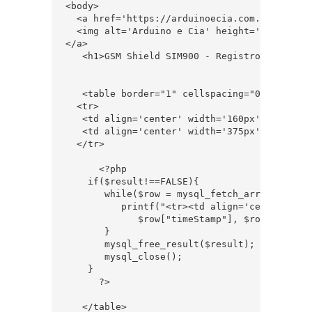
<body>

  <a href='https://arduinoecia.com.br/' styl
  <img alt='Arduino e Cia' height='69px; ' i
</a>

   <h1>GSM Shield SIM900 - Registro de SMS</h
   <table border="1" cellspacing="0" cellpadd
  <tr>

   <td align='center' width='160px'><b> Data
   <td align='center' width='375px'><b> Mensa
  </tr>

      <?php 

    if($result!==FALSE){

       while($row = mysql_fetch_array($result
          printf("<tr><td align='center'>  %
             $row["timeStamp"], $row["SMS_Tex
       }

       mysql_free_result($result);

       mysql_close();

    }

      ?>

   </table>
