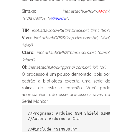
Sintaxe:
inet.attachGPRS(“<
APN
>”,
“<USUARIO>, “<
SENHA
>”)
TIM:
inet.attachGPRS(“timbrasil.br”, “tim”, “tim”)
Vivo:
inet.attachGPRS(“zap.vivo.com.br”, “vivo”,
“vivo”)
Claro:
inet.attachGPRS(“claro.com.br”, “claro”,
“claro”)
Oi:
inet.attachGPRS(“gprs.oi.com.br”, “oi”, “oi”)
O processo é um pouco demorado, pois por
padrão a biblioteca executa uma série de
rotinas de teste e conexão. Você pode
acompanhar todo esse processo através do
Serial Monitor.
//Programa: Arduino GSM Shield SIM900 - Acess
//Autor: Arduino e Cia

//#include "SIM900.h"
