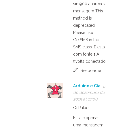
sim900 aparece a
mensagem This
method is
deprecated!
Please use
GetSMS in the
SMS class. E está
com fonte 1 A
9volts conectado
Responder
Arduino e Cia
5
de dezembro de
2015 at 17:08
Oi Rafael,
Essa é apenas
uma mensagem