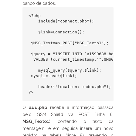
banco de dados.
<?php

    include("connect.php");

    $link=Connection();

 $MSG_Texto=$_POST["MSG_Texto1"];

 $query = "INSERT INTO `a1599688_bd`.`SMS_Re
  VALUES (current_timestamp,'".$MSG_Texto."')
    mysql_query($query,$link);

 mysql_close($link);

    header("Location: index.php");

?>
O
add.php
recebe a informação passada
pelo GSM Shield via POST (linha 6,
MSG_Texto1
), contendo o texto da
mensagem, e em seguida insere um novo
registro na tabela (linha 8), gravando o