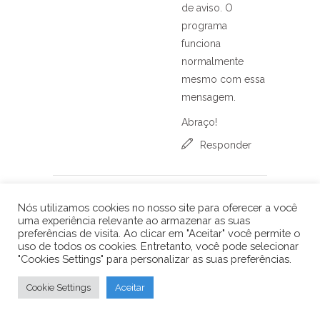
de aviso. O
programa
funciona
normalmente
mesmo com essa
mensagem.
Abraço!
Responder
Paulo Rogerio
2 de dezembro
Nós utilizamos cookies no nosso site para oferecer a você
uma experiência relevante ao armazenar as suas
de 2015 at 15:58
preferências de visita. Ao clicar em "Aceitar" você permite o
Como faço para ele rodar sem
uso de todos os cookies. Entretanto, você pode selecionar
"Cookies Settings" para personalizar as suas preferências.
reiniciar no Uno ?
Responder
Cookie Settings
Aceitar