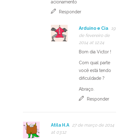
acionamento
Responder
Arduino e Cia
19
de fevereiro de
2014 at 12:24
Bom dia Victor !
Com qual parte
você está tendo
dificuldade ?
Abraço.
Responder
Atila H.A
27 de março de 2014
at 03:12