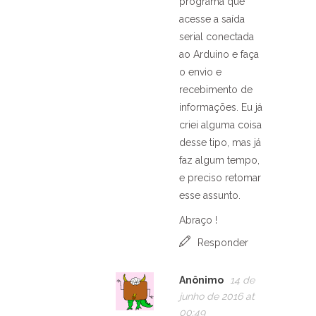
programa que
acesse a saída
serial conectada
ao Arduino e faça
o envio e
recebimento de
informações. Eu já
criei alguma coisa
desse tipo, mas já
faz algum tempo,
e preciso retomar
esse assunto.
Abraço !
Responder
Anônimo
14 de
junho de 2016 at
00:49