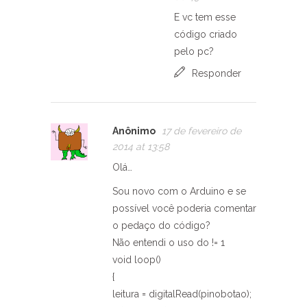
E vc tem esse
código criado
pelo pc?
Responder
Anônimo
17 de fevereiro de
2014 at 13:58
Olá…
Sou novo com o Arduino e se
possível você poderia comentar
o pedaço do código?
Não entendi o uso do != 1
void loop()
{
leitura = digitalRead(pinobotao);