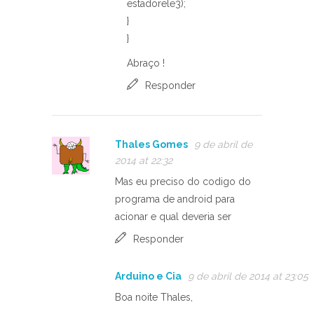
estadorele3);
}
}
Abraço !
Responder
Thales Gomes
9 de abril de
2014 at 22:32
Mas eu preciso do codigo do
programa de android para
acionar e qual deveria ser
Responder
Arduino e Cia
9 de abril de 2014 at 23:05
Boa noite Thales,