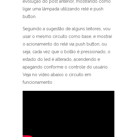
evolução do post anterior, mostrando como
ligar uma lâmpada utilizando relé e push
button.
Seguindo a sugestão de alguns leitores, vou
usar o mesmo circuito como base, e mostrar
o acionamento do relé via push button, ou
seja, cada vez que o botão é pressionado, o
estado do led é alterado, acendendo e
apagando conforme o controle do usuário.
Veja no vídeo abaixo o circuito em
funcionamento :