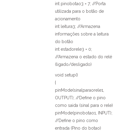
int pinobotao3 = 7; //Porta
utilizada para o botão de
acionamento
int leitura3; //Armazena
informações sobre a leitura
do botão
int estadorele3 = 0;
//Armazena o estado do relé
(ligado/desligado)
void setup()
{
pinMode(sinalparaorele1,
OUTPUT); //Define o pino
como saida (sinal para o rele)
pinMode(pinobotao1, INPUT);
//Define o pino como
entrada (Pino do botao)