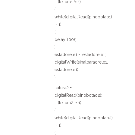
if (leitura1 != 1)
{
while(digitalRead(pinobotao1)
!= 1)
{
delay(100);
}
estadorele1 = !estadorele1;
digitalWrite(sinalparaorele1,
estadorele1);
}
leitura2 =
digitalRead(pinobotao2);
if (leitura2 != 1)
{
while(digitalRead(pinobotao2)
!= 1)
{