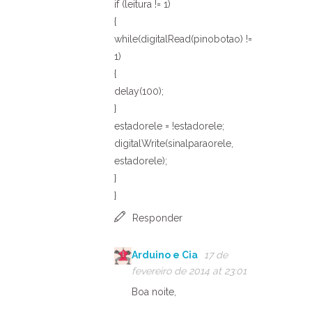
if (leitura != 1)
{
while(digitalRead(pinobotao) !=
1)
{
delay(100);
}
estadorele = !estadorele;
digitalWrite(sinalparaorele,
estadorele);
}
}
Responder
Arduino e Cia
17 de
fevereiro de 2014 at 23:01
Boa noite,