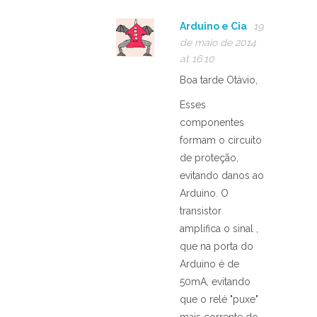
Arduino e Cia
19
de maio de 2014
at 16:10
Boa tarde Otávio,
Esses
componentes
formam o circuito
de proteção,
evitando danos ao
Arduino. O
transistor
amplifica o sinal ,
que na porta do
Arduino é de
50mA, evitando
que o relé "puxe"
mais corrente do