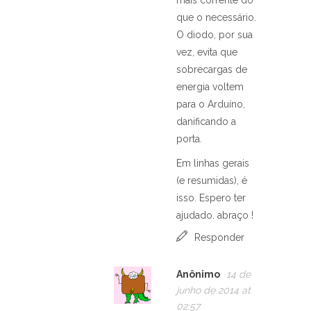
que o necessário.
O diodo, por sua
vez, evita que
sobrecargas de
energia voltem
para o Arduíno,
danificando a
porta.
Em linhas gerais
(e resumidas), é
isso. Espero ter
ajudado. abraço !
Responder
Anônimo
14 de
junho de 2014 at
02:57