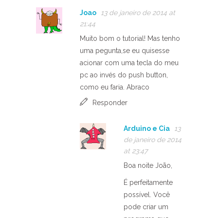
Joao
13 de janeiro de 2014 at
21:44
Muito bom o tutorial! Mas tenho
uma pegunta,se eu quisesse
acionar com uma tecla do meu
pc ao invés do push button,
como eu faria. Abraco
Responder
Arduino e Cia
13
de janeiro de 2014
at 23:47
Boa noite João,
É perfeitamente
possível. Você
pode criar um