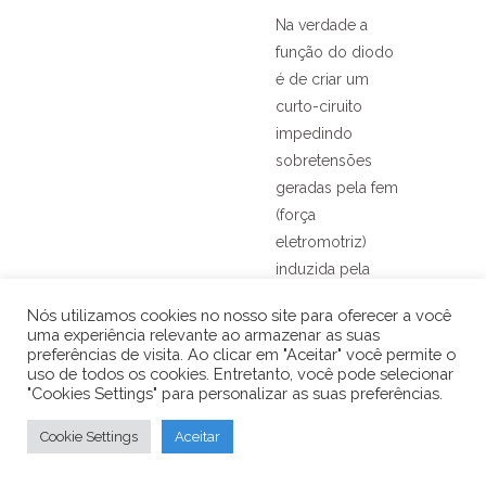
Na verdade a
função do diodo
é de criar um
curto-ciruito
impedindo
sobretensões
geradas pela fem
(força
eletromotriz)
induzida pela
redução da
Nós utilizamos cookies no nosso site para oferecer a você
corrente na
uma experiência relevante ao armazenar as suas
bobina. Milhões
preferências de visita. Ao clicar em "Aceitar" você permite o
uso de todos os cookies. Entretanto, você pode selecionar
de pessoas
"Cookies Settings" para personalizar as suas preferências.
deterioram seus
circuitos,
Cookie Settings
Aceitar
principalmente
relés, utilizando