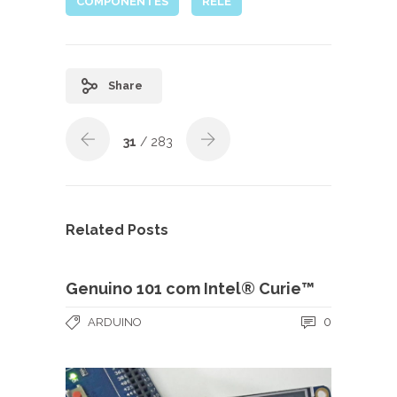
COMPONENTES
RELE
Share
31
/ 283
Related Posts
Genuino 101 com Intel® Curie™
0
ARDUINO