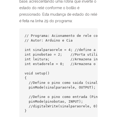
base, acrescentando uma rotina que inverte o
estado do relé conforme o botão é
pressionado. Esta mudança de estado do relé
é feita na linha 29 do programa:
// Programa: Acionamento de rele com push but
// Autor: Arduino e Cia

int sinalparaorele = 4; //define a porta par
int pinobotao = 2;    //Porta utilizada para
int leitura;          //Armazena informações
int estadorele = 0;   //Armazena o estado do
void setup()

{

  //Define o pino como saida (sinal para o re
  pinMode(sinalparaorele, OUTPUT); 

  //Define o pino como entrada (Pino do botao
  pinMode(pinobotao, INPUT);      

  //digitalWrite(sinalparaorele, 0);

}
