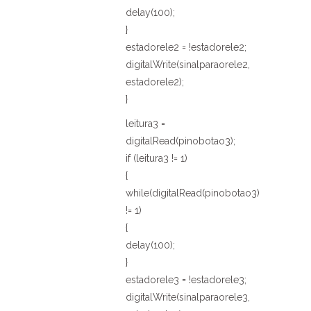
delay(100);
}
estadorele2 = !estadorele2;
digitalWrite(sinalparaorele2,
estadorele2);
}
leitura3 =
digitalRead(pinobotao3);
if (leitura3 != 1)
{
while(digitalRead(pinobotao3)
!= 1)
{
delay(100);
}
estadorele3 = !estadorele3;
digitalWrite(sinalparaorele3,