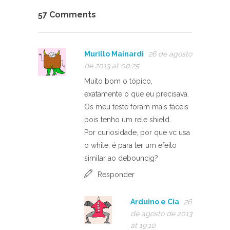
57 Comments
Murillo Mainardi
26 de agosto
de 2013 at 00:25
Muito bom o tópico,
exatamente o que eu precisava.
Os meu teste foram mais fáceis
pois tenho um rele shield.
Por curiosidade, por que vc usa
o while, é para ter um efeito
similar ao debouncig?
Responder
Arduino e Cia
26
de agosto de 2013
at 19:10