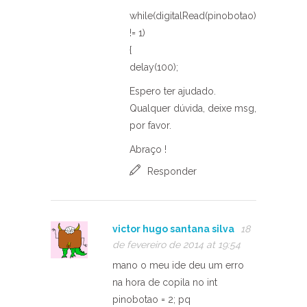
while(digitalRead(pinobotao)
!= 1)
{
delay(100);
Espero ter ajudado.
Qualquer dúvida, deixe msg,
por favor.
Abraço !
Responder
victor hugo santana silva
18
de fevereiro de 2014 at 19:54
mano o meu ide deu um erro
na hora de copila no int
pinobotao = 2; pq