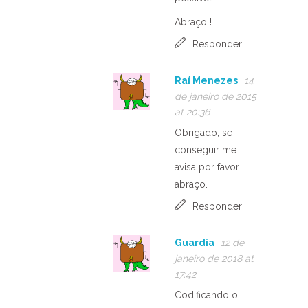
Abraço !
Responder
Raí Menezes
14
de janeiro de 2015
at 20:36
Obrigado, se
conseguir me
avisa por favor.
abraço.
Responder
Guardia
12 de
janeiro de 2018 at
17:42
Codificando o