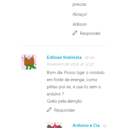
precisa.
Abraço!
Adilson
Responder
Edilson Violinista
18 de
fevereiro de 2015 at 12:37
Bom dia. Posso ligar o módulo
em fonte de energia, como
pilhas por ex, e usá-lo sem o
arduíno ?
Grato pela atenção
Responder
Arduino e Cia
19