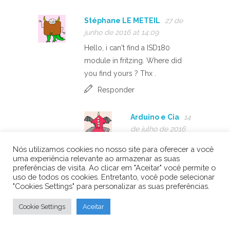
Stéphane LE METEIL
27 de
junho de 2016 at 14:09
Hello, i can't find a ISD180
module in fritzing. Where did
you find yours ? Thx .
Responder
Arduino e Cia
14
de julho de 2016
at 17:16
Nós utilizamos cookies no nosso site para oferecer a você
Hi Stéphane,
uma experiência relevante ao armazenar as suas
preferências de visita. Ao clicar em "Aceitar" você permite o
I didnt find, so I
uso de todos os cookies. Entretanto, você pode selecionar
"Cookies Settings" para personalizar as suas preferências.
draw it for myself…
:/
Cookie Settings
Aceitar
Regards!