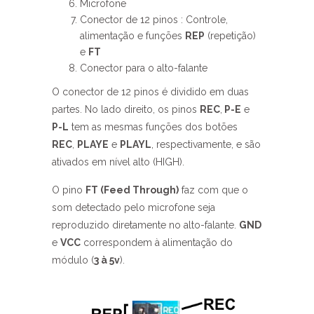
Microfone
Conector de 12 pinos : Controle,
alimentação e funções
REP
(repetição)
e
FT
Conector para o alto-falante
O conector de 12 pinos é dividido em duas
partes. No lado direito, os pinos
REC
,
P-E
e
P-L
tem as mesmas funções dos botões
REC
,
PLAYE
e
PLAYL
, respectivamente, e são
ativados em nível alto (HIGH).
O pino
FT (Feed Through)
faz com que o
som detectado pelo microfone seja
reproduzido diretamente no alto-falante.
GND
e
VCC
correspondem à alimentação do
módulo (
3 à 5v
).