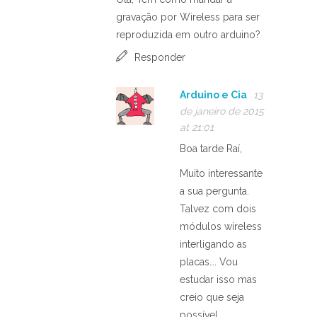
gravação por Wireless para ser
reproduzida em outro arduino?
Responder
Arduino e Cia
13
de janeiro de 2015
at 21:01
Boa tarde Raí,
Muito interessante
a sua pergunta.
Talvez com dois
módulos wireless
interligando as
placas…. Vou
estudar isso mas
creio que seja
possível.