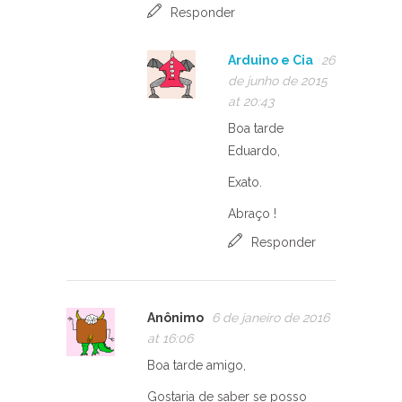
Responder
Arduino e Cia
26
de junho de 2015
at 20:43
Boa tarde
Eduardo,
Exato.
Abraço !
Responder
Anônimo
6 de janeiro de 2016
at 16:06
Boa tarde amigo,
Gostaria de saber se posso