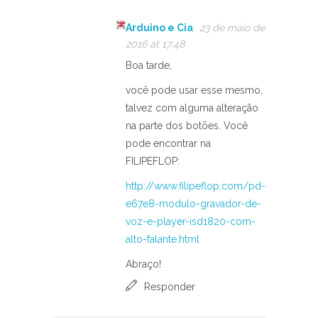
Arduino e Cia
23 de maio de
2016 at 17:48
Boa tarde,
você pode usar esse mesmo,
talvez com alguma alteração
na parte dos botões. Você
pode encontrar na
FILIPEFLOP:
http://www.filipeflop.com/pd-
e67e8-modulo-gravador-de-
voz-e-player-isd1820-com-
alto-falante.html
Abraço!
Responder