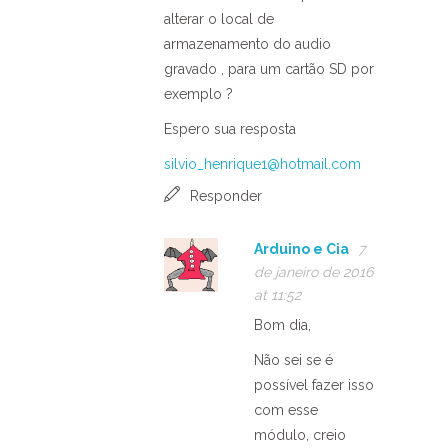
alterar o local de
armazenamento do audio
gravado , para um cartão SD por
exemplo ?
Espero sua resposta
silvio_henrique1@hotmail.com
Responder
Arduino e Cia
7
de janeiro de 2016
at 11:52
Bom dia,
Não sei se é
possível fazer isso
com esse
módulo, creio