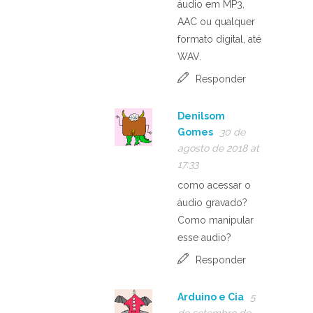
áudio em MP3,
AAC ou qualquer
formato digital, até
WAV.
Responder
Denilsom
Gomes
30 de
agosto de 2018 at
17:33
como acessar o
áudio gravado?
Como manipular
esse audio?
Responder
Arduino e Cia
5
de setembro de