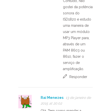
Contudo, não
gostei da potência
sonora do
ISD1820 e estudo
uma maneira de
usar um módulo
MP3 Player para,
através de um
PAM 8603 ou
8610, fazer o
serviço de
amplificação.
Responder
Raí Menezes
13 de janeiro de
2015 at 20:02
Olá, Tem como mandar a