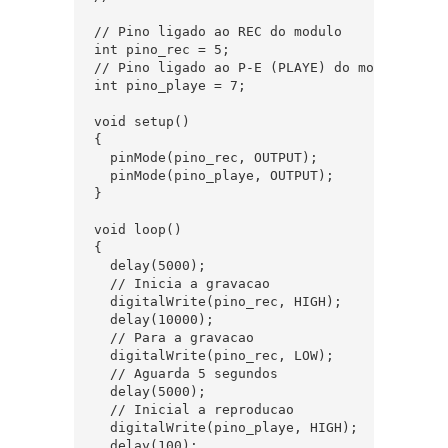
// Pino ligado ao REC do modulo

int pino_rec = 5;

// Pino ligado ao P-E (PLAYE) do modulo

int pino_playe = 7;

void setup()

{ 

  pinMode(pino_rec, OUTPUT);

  pinMode(pino_playe, OUTPUT);

}

void loop()

{

  delay(5000);

  // Inicia a gravacao

  digitalWrite(pino_rec, HIGH);

  delay(10000);

  // Para a gravacao

  digitalWrite(pino_rec, LOW);

  // Aguarda 5 segundos

  delay(5000);

  // Inicial a reproducao

  digitalWrite(pino_playe, HIGH);

  delay(100);
