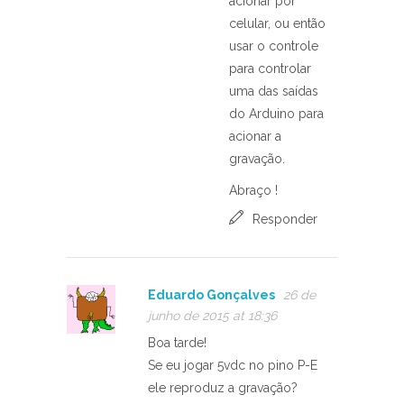
acionar por
celular, ou então
usar o controle
para controlar
uma das saídas
do Arduino para
acionar a
gravação.
Abraço !
Responder
Eduardo Gonçalves
26 de
junho de 2015 at 18:36
Boa tarde!
Se eu jogar 5vdc no pino P-E
ele reproduz a gravação?