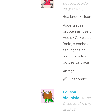
de fevereiro de
2015 at 18:14
Boa tarde Edilson,
Pode sim, sem
problemas. Use o
Vcc e GND para a
fonte, e controle
as funções do
módulo pelos
botões da placa.
Abraço !
Responder
Edilson
Violinista
20 de
fevereiro de 2015
at 10:18