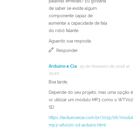
palavras emitidas? Eu gostaria
de saber se existe algum
componente capaz de
aumentar a capacidade de fala
do robô falante.
Aguardo sua resposta.
Responder
Arduino e Cia
19 de fevereiro de 2016 at
19:40
Boa tarde,
Depende do seu projeto, mas uma opção é
vc utilizar um módulo MP3 como o WTV0
SD:
https://arduinoecia.com.br/2015/06/modu
mp3-wtv020-sd-arduino.html