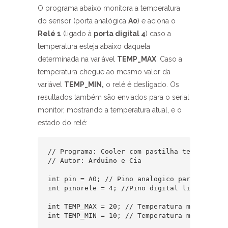
O programa abaixo monitora a temperatura
do sensor (porta analógica
A0
) e aciona o
Relé 1
(ligado à
porta digital 4
) caso a
temperatura esteja abaixo daquela
determinada na variável
TEMP_MAX
. Caso a
temperatura chegue ao mesmo valor da
variável
TEMP_MIN,
o relé é desligado. Os
resultados também são enviados para o serial
monitor, mostrando a temperatura atual, e o
estado do relé:
// Programa: Cooler com pastilha termoeletric
// Autor: Arduino e Cia

int pin = A0; // Pino analogico para ligacao 
int pinorele = 4; //Pino digital ligado ao re
int TEMP_MAX = 20; // Temperatura maxima - li
int TEMP_MIN = 10; // Temperatura minima - d