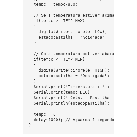
  tempc = tempc/8.0; 

  // Se a temperatura estiver acima de TEMP_
  if(tempc >= TEMP_MAX) 

  {

    digitalWrite(pinorele, LOW);

    estadopastilha = "Acionada";

  }

  // Se a temperatura estiver abaixo de TEMP
  if(tempc <= TEMP_MIN) 

  {

    digitalWrite(pinorele, HIGH);

    estadopastilha = "Desligada";

  }

  Serial.print("Temperatura : ");

  Serial.print(tempc,DEC);

  Serial.print(" Cels. - Pastilha : ");

  Serial.println(estadopastilha);

  tempc = 0;

  delay(1000); // Aguarda 1 segundo e reinici
}