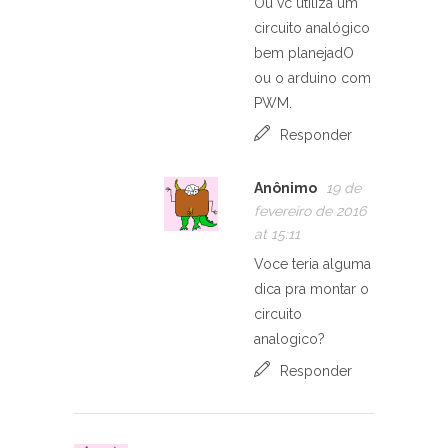
Ou vc utiliza um
circuito analógico
bem planejadO
ou o arduino com
PWM.
Responder
Anônimo
19 de
fevereiro de 2016
at 15:11
Voce teria alguma
dica pra montar o
circuito
analogico?
Responder