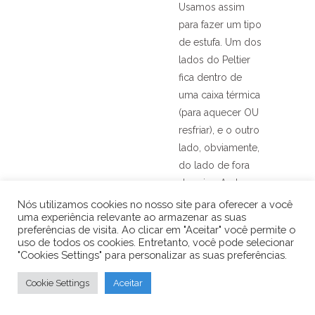
Usamos assim
para fazer um tipo
de estufa. Um dos
lados do Peltier
fica dentro de
uma caixa térmica
(para aquecer OU
resfriar), e o outro
lado, obviamente,
do lado de fora
da caixa. Ambos
os lados têm um
Nós utilizamos cookies no nosso site para oferecer a você
uma experiência relevante ao armazenar as suas
cooler. Tem
preferências de visita. Ao clicar em "Aceitar" você permite o
funcionado bem.
uso de todos os cookies. Entretanto, você pode selecionar
"Cookies Settings" para personalizar as suas preferências.
Responder
Cookie Settings
Aceitar