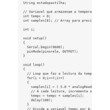
String estadopastilha;

// Variavel que armazenam a temperatura em Ce
int tempc = 0; 

int samples[8]; // Array para precisão na med
int i;

void setup()

{

  Serial.begin(9600);     

  pinMode(pinorele, OUTPUT);

}

void loop()

{

  // Loop que faz a leitura da temperatura 8 
  for(i = 0;i<=7;i++)

  { 

    samples[i] = ( 5.0 * analogRead(pin) * 10
    // A cada leitura, incrementa o valor da 
    tempc = tempc + samples[i]; 

    delay(100);

  }

  // Divide a variavel tempc por 8, para obt