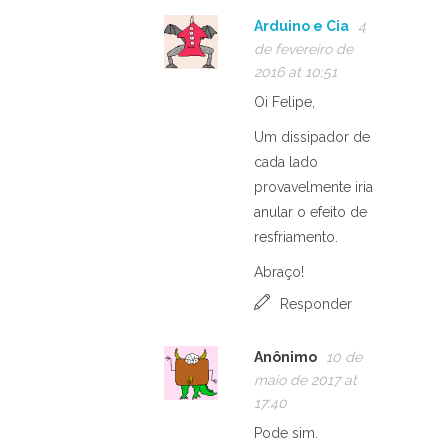
Arduino e Cia
4
de fevereiro de
2016 at 10:51
Oi Felipe,
Um dissipador de
cada lado
provavelmente iria
anular o efeito de
resfriamento.
Abraço!
Responder
Anônimo
10 de
maio de 2017 at
17:40
Pode sim.