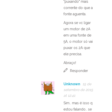
"puxando" mais
corrente do que a
fonte aguenta.
Agora se vc ligar
um motor de 2A
em uma fonte de
5A, o motor só vai
puxar os 2A que
ele precisa.
Abraço!
Responder
Unknown
15 de
setembro de 2015
at 12:41
Sim.. mas é isso q
estou falando.. se