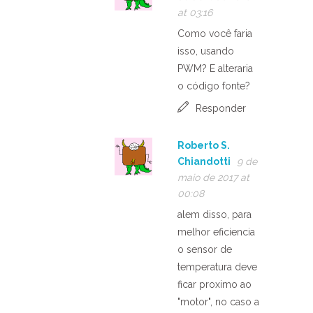
at 03:16
Como você faria
isso, usando
PWM? E alteraria
o código fonte?
Responder
Roberto S.
Chiandotti
9 de
maio de 2017 at
00:08
alem disso, para
melhor eficiencia
o sensor de
temperatura deve
ficar proximo ao
"motor", no caso a