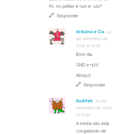
Pc, no peltier é +12v e -12v?
Responder
Arduino e Cia
14
de setembro de
2015 at 11:16
Bom dia.
GND e +12V.
Abraço!
Responder
Auditek
14 de
setembro de 2015
at 11:31
A minha não está
congelando de