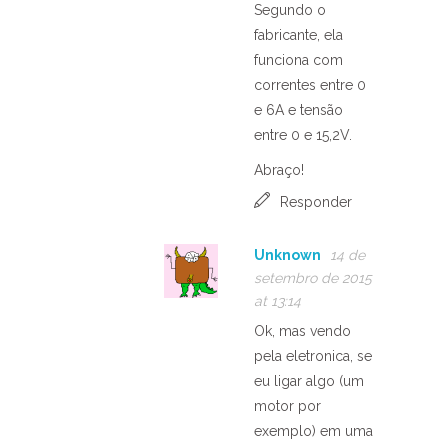
Segundo o
fabricante, ela
funciona com
correntes entre 0
e 6A e tensão
entre 0 e 15,2V.
Abraço!
Responder
Unknown
14 de
setembro de 2015
at 13:14
Ok, mas vendo
pela eletronica, se
eu ligar algo (um
motor por
exemplo) em uma