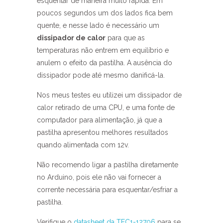
esquentar de maneira muito rápida. Em
poucos segundos um dos lados fica bem
quente, e nesse lado é necessário um
dissipador de calor
para que as
temperaturas não entrem em equilíbrio e
anulem o efeito da pastilha. A ausência do
dissipador pode até mesmo danificá-la.
Nos meus testes eu utilizei um dissipador de
calor retirado de uma CPU, e uma fonte de
computador para alimentação, já que a
pastilha apresentou melhores resultados
quando alimentada com 12v.
Não recomendo ligar a pastilha diretamente
no Arduino, pois ele não vai fornecer a
corrente necessária para esquentar/esfriar a
pastilha.
Verifique o
datasheet da TEC1-12706
para se