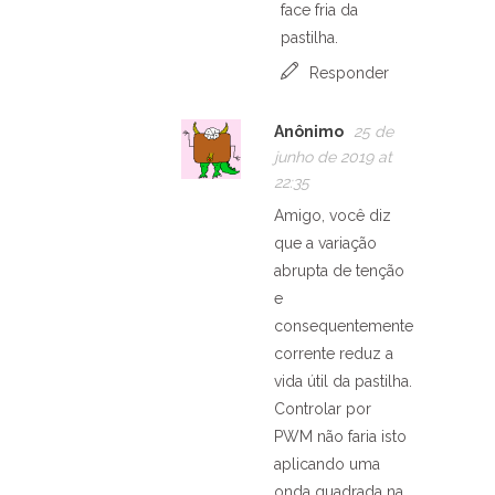
face fria da
pastilha.
Responder
Anônimo
25 de
junho de 2019 at
22:35
Amigo, você diz
que a variação
abrupta de tenção
e
consequentemente
corrente reduz a
vida útil da pastilha.
Controlar por
PWM não faria isto
aplicando uma
onda quadrada na