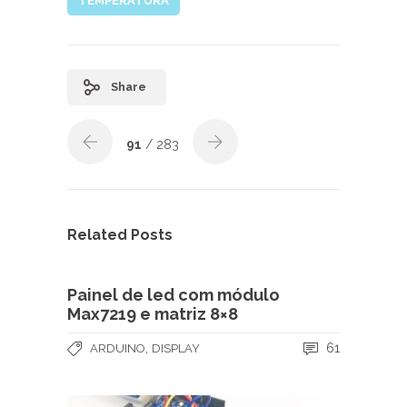
TEMPERATURA
Share
91
/ 283
Related Posts
Painel de led com módulo
Max7219 e matriz 8×8
,
61
ARDUINO
DISPLAY