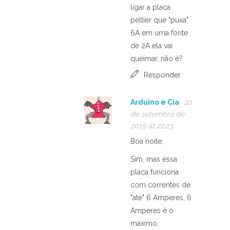
ligar a placa
peltier que "puxa"
6A em uma fonte
de 2A ela vai
queimar, não é?
Responder
Arduino e Cia
20
de setembro de
2015 at 22:23
Boa noite,
Sim, mas essa
placa funciona
com correntes de
"até" 6 Amperes. 6
Amperes é o
máximo.