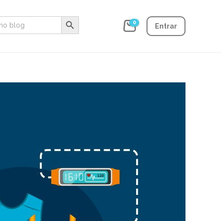
Search Button
0
Entrar