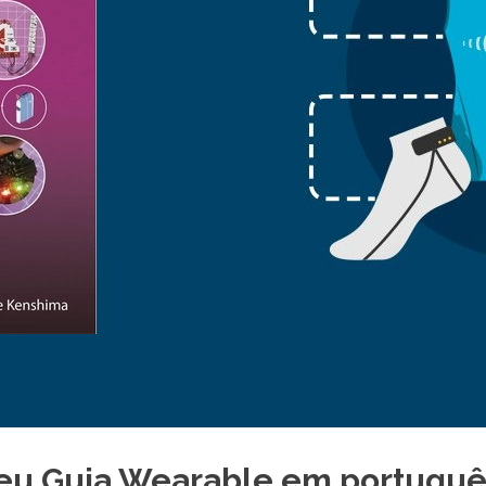
seu Guia Wearable em portuguê