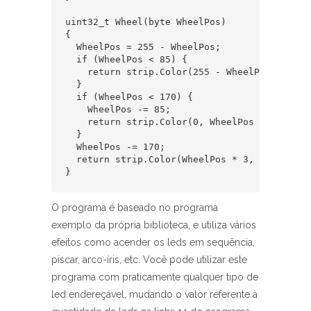
uint32_t Wheel(byte WheelPos) 

{

  WheelPos = 255 - WheelPos;

  if (WheelPos < 85) {

    return strip.Color(255 - WheelPos * 3, 0
  }

  if (WheelPos < 170) {

    WheelPos -= 85;

    return strip.Color(0, WheelPos * 3, 255 
  }

  WheelPos -= 170;

  return strip.Color(WheelPos * 3, 255 - Whee
}
O programa é baseado no programa
exemplo da própria biblioteca, e utiliza vários
efeitos como acender os leds em sequência,
piscar, arco-íris, etc. Você pode utilizar este
programa com praticamente qualquer tipo de
led endereçável, mudando o valor referente à