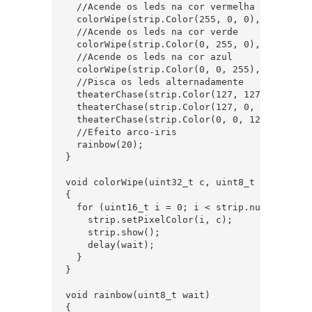
  //Acende os leds na cor vermelha

  colorWipe(strip.Color(255, 0, 0), 20);

  //Acende os leds na cor verde

  colorWipe(strip.Color(0, 255, 0), 20);

  //Acende os leds na cor azul

  colorWipe(strip.Color(0, 0, 255), 20);

  //Pisca os leds alternadamente

  theaterChase(strip.Color(127, 127, 127), 50
  theaterChase(strip.Color(127, 0, 0), 50); /
  theaterChase(strip.Color(0, 0, 127), 50); /
  //Efeito arco-iris

  rainbow(20);

}

void colorWipe(uint32_t c, uint8_t wait) 

{

  for (uint16_t i = 0; i < strip.numPixels();
    strip.setPixelColor(i, c);

    strip.show();

    delay(wait);

  }

}

void rainbow(uint8_t wait) 

{
