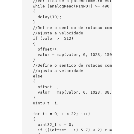
  //Verifica se o potenciometro esta na posic
  while (analogRead(PINPOT) >= 490 && analog
  {

    delay(10);

  }

  //Define o sentido de rotacao como horario 
  //ajusta a velocidade

  if (valor >= 512)

  {

    offset++;

    valor = map(valor, 0, 1023, 150, 38);

  }

  //Define o sentido de rotacao como anti-hor
  //ajusta a velocidade

  else

  {

    offset--;

    valor = map(valor, 0, 1023, 38, 150);

  }

  uint8_t  i;

  for (i = 0; i < 32; i++)

  {

    uint32_t c = 0;

    if (((offset + i) & 7) < 2) c = color; /