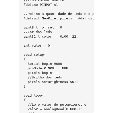
//Pino Potenciometro

#define PINPOT A1

//Define a quantidade de leds e o pino de lig
Adafruit_NeoPixel pixels = Adafruit_NeoPixel(
uint8_t  offset = 0;

//Cor dos leds

uint32_t color  = 0x00ff22;

int valor = 0;

void setup()

{

  Serial.begin(9600);

  pinMode(PINPOT, INPUT);

  pixels.begin();

  //Brilho dos leds

  pixels.setBrightness(50);

}

void loop()

{

  //Le o valor do potenciometro

  valor = analogRead(PINPOT);
