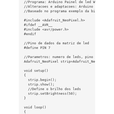
//Programa: Arduino Painel de led WS2812

//Alteracoes e adaptacoes: Arduino e Cia

//Baseado no programa exemplo da biblioeca Ne
#include <Adafruit_NeoPixel.h>

#ifdef __AVR__

#include <avr/power.h>

#endif

//Pino de dados da matriz de led

#define PIN 7

//Parametros: numero de leds, pino de ligacao
Adafruit_NeoPixel strip=Adafruit_NeoPixel(64
void setup()

{

  strip.begin();

  strip.show();

  //Define o brilho dos leds

  strip.setBrightness(50);

}

void loop()

{
