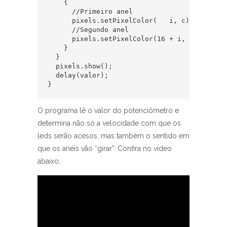
    {

      //Primeiro anel

      pixels.setPixelColor(   i, c);

      //Segundo anel

      pixels.setPixelColor(16 + i, c + 40);

    }

  }

  pixels.show();

  delay(valor);

}
O programa lê o valor do potenciômetro e
determina não só a velocidade com que os
leds serão acesos, mas também o sentido em
que os anéis vão “girar”. Confira no vídeo
abaixo: