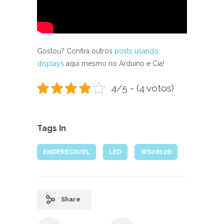
Gostou? Confira outros
posts usando
displays
aqui mesmo no Arduino e Cia!
4/5 - (4 votos)
Tags In
ENDERECAVEL
LED
WS2812B
Share