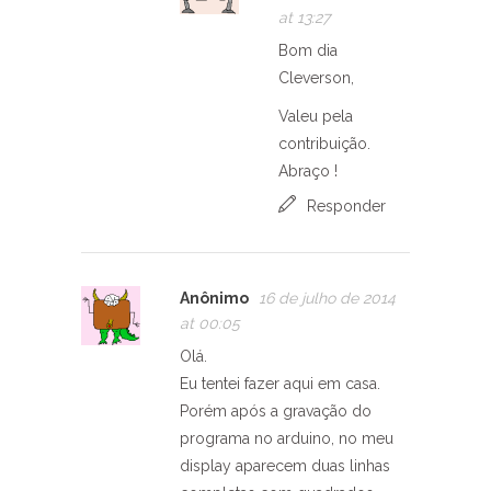
at 13:27
Bom dia
Cleverson,
Valeu pela
contribuição.
Abraço !
Responder
Anônimo
16 de julho de 2014
at 00:05
Olá.
Eu tentei fazer aqui em casa.
Porém após a gravação do
programa no arduino, no meu
display aparecem duas linhas