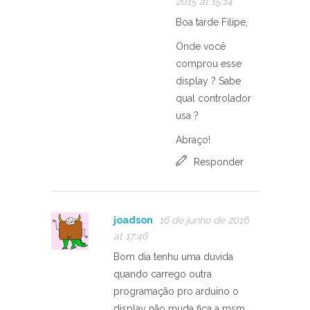
2015 at 15:14
Boa tarde Filipe,
Onde você
comprou esse
display ? Sabe
qual controlador
usa ?
Abraço!
Responder
joadson
16 de junho de 2016
at 17:46
Bom dia tenhu uma duvida
quando carrego outra
programação pro arduino o
display não muda fica a msm