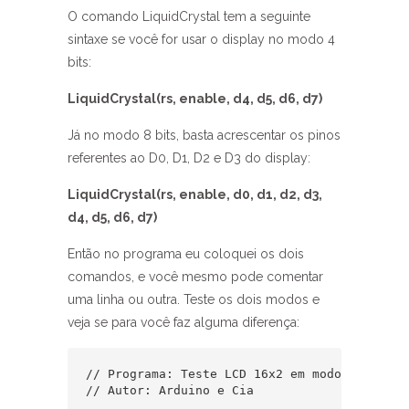
O comando LiquidCrystal tem a seguinte
sintaxe se você for usar o display no modo 4
bits:
LiquidCrystal(rs, enable, d4, d5, d6, d7)
Já no modo 8 bits, basta acrescentar os pinos
referentes ao D0, D1, D2 e D3 do display:
LiquidCrystal(rs, enable, d0, d1, d2, d3,
d4, d5, d6, d7)
Então no programa eu coloquei os dois
comandos, e você mesmo pode comentar
uma linha ou outra. Teste os dois modos e
veja se para você faz alguma diferença:
// Programa: Teste LCD 16x2 em modo 8 bits

// Autor: Arduino e Cia
