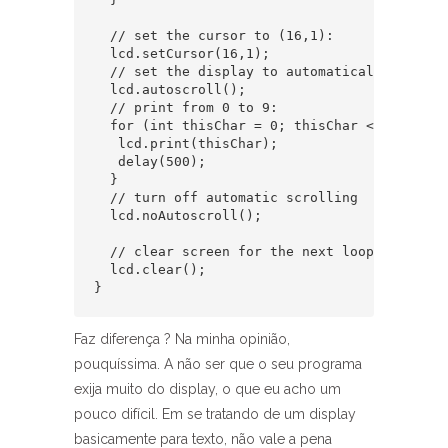
  // set the cursor to (16,1):  

  lcd.setCursor(16,1);  

  // set the display to automatically scroll:
  lcd.autoscroll();  

  // print from 0 to 9:  

  for (int thisChar = 0; thisChar < 10; thisC
   lcd.print(thisChar);  

   delay(500);  

  }  

  // turn off automatic scrolling  

  lcd.noAutoscroll();  

  // clear screen for the next loop:  

  lcd.clear();  

Faz diferença ? Na minha opinião,
pouquíssima. A não ser que o seu programa
exija muito do display, o que eu acho um
pouco difícil. Em se tratando de um display
basicamente para texto, não vale a pena