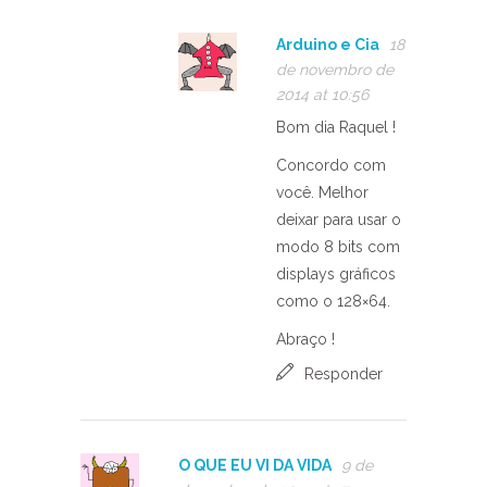
Arduino e Cia
18
de novembro de
2014 at 10:56
Bom dia Raquel !
Concordo com
você. Melhor
deixar para usar o
modo 8 bits com
displays gráficos
como o 128×64.
Abraço !
Responder
O QUE EU VI DA VIDA
9 de