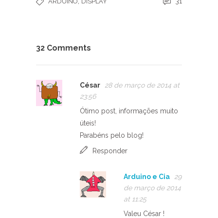
,
31
ARDUINO
DISPLAY
32 Comments
César
28 de março de 2014 at
23:56
Ótimo post, informações muito
úteis!
Parabéns pelo blog!
Responder
Arduino e Cia
29
de março de 2014
at 11:25
Valeu César !