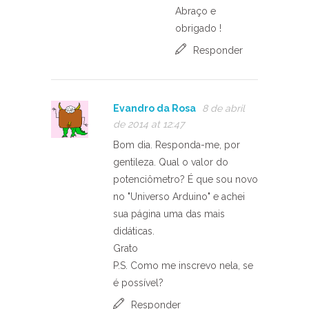
Abraço e
obrigado !
Responder
Evandro da Rosa
8 de abril
de 2014 at 12:47
Bom dia. Responda-me, por
gentileza. Qual o valor do
potenciômetro? É que sou novo
no "Universo Arduino" e achei
sua página uma das mais
didáticas.
Grato
P.S. Como me inscrevo nela, se
é possível?
Responder