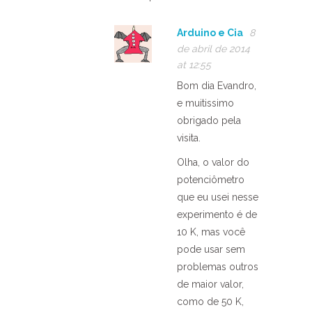
Arduino e Cia
8
de abril de 2014
at 12:55
Bom dia Evandro,
e muitissimo
obrigado pela
visita.
Olha, o valor do
potenciômetro
que eu usei nesse
experimento é de
10 K, mas você
pode usar sem
problemas outros
de maior valor,
como de 50 K,