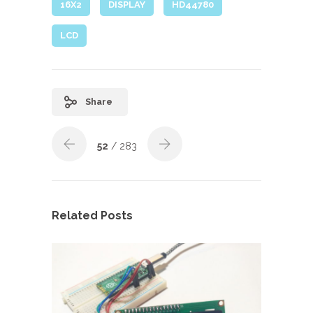
16X2
DISPLAY
HD44780
LCD
Share
52
/ 283
Related Posts