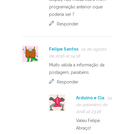
programação anterior oque
poderia ser ?
Responder
Felipe Santos
24 de agosto
de 2016 at 14:18
Muito válida a informação da
postagem, parabéns.
Responder
Arduino e Cia
24
de setembro de
2016 at 23:28
Valeu Felipe.
Abraço!