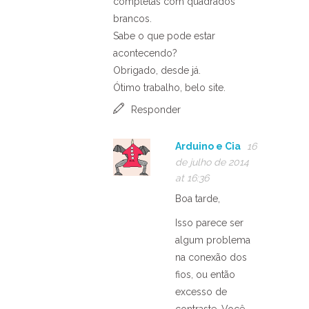
completas com quadrados
brancos.
Sabe o que pode estar
acontecendo?
Obrigado, desde já.
Ótimo trabalho, belo site.
Responder
Arduino e Cia
16
de julho de 2014
at 16:36
Boa tarde,
Isso parece ser
algum problema
na conexão dos
fios, ou então
excesso de
contraste. Você