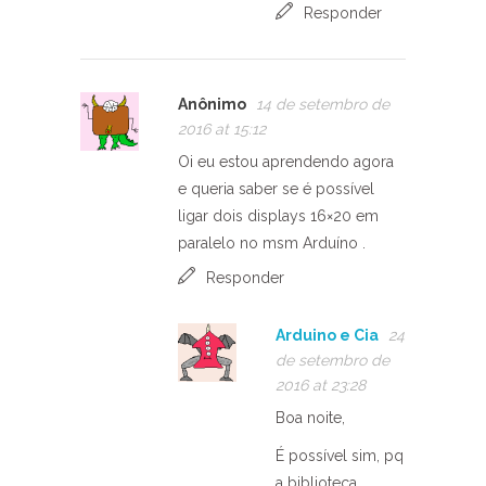
Responder
Anônimo
14 de setembro de
2016 at 15:12
Oi eu estou aprendendo agora
e queria saber se é possível
ligar dois displays 16×20 em
paralelo no msm Arduíno .
Responder
Arduino e Cia
24
de setembro de
2016 at 23:28
Boa noite,
É possível sim, pq
a biblioteca