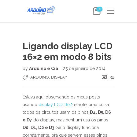
0
Ligando display LCD
16×2 em modo 8 bits
by
Arduino e Cia
25 de janeiro de 2014
,
32
ARDUINO
DISPLAY
Estava aqui observando os meus posts
usando
display LCD 16×2
e notei uma coisa:
todos os circuitos usam os pinos
D4, D5, D6
e D7
do display, mas nenhum usa os pinos
D0, D1, D2 e D3
. Se o display funciona
corretamente, pra que servem esses pinos,