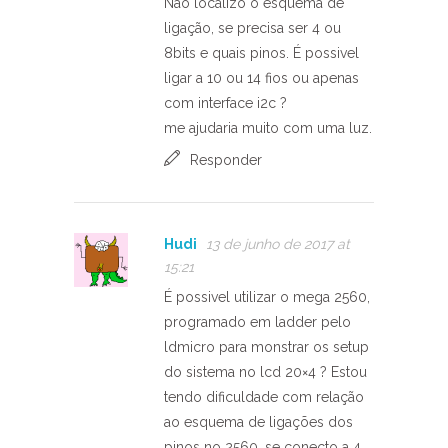
Não localizo o esquema de
ligação, se precisa ser 4 ou
8bits e quais pinos. É possivel
ligar a 10 ou 14 fios ou apenas
com interface i2c ?
me ajudaria muito com uma luz.
Responder
Hudi
13 de junho de 2017 at
15:21
É possivel utilizar o mega 2560,
programado em ladder pelo
ldmicro para monstrar os setup
do sistema no lcd 20×4 ? Estou
tendo dificuldade com relação
ao esquema de ligações dos
pinos no 2560, se conecto a 4