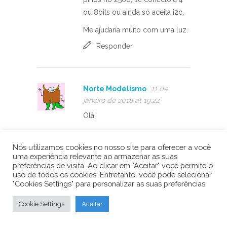
ou 8bits ou ainda só aceita i2c.
Me ajudaria muito com uma luz.
Responder
Norte Modelismo
11 de
janeiro de 2018 at 19:22
Olá!
Montei um projeto onde o
display tem de ficar a mais ou
Nós utilizamos cookies no nosso site para oferecer a você
uma experiência relevante ao armazenar as suas
menos 1 metro e meio da placa
preferências de visita. Ao clicar em "Aceitar" você permite o
arduino.
uso de todos os cookies. Entretanto, você pode selecionar
"Cookies Settings" para personalizar as suas preferências.
Como não encontrei cabo para
ligar, usei cabo de rede.
Cookie Settings
Aceitar
Quando compilo o projeto