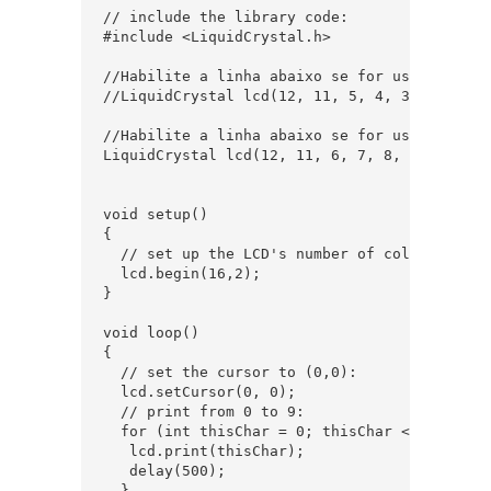
// include the library code:  

#include <LiquidCrystal.h>  

//Habilite a linha abaixo se for usar o disp
//LiquidCrystal lcd(12, 11, 5, 4, 3, 2); //Mo
//Habilite a linha abaixo se for usar o disp
LiquidCrystal lcd(12, 11, 6, 7, 8, 9, 5, 4, 
void setup() 

{  

  // set up the LCD's number of columns and r
  lcd.begin(16,2);  

}  

void loop() 

{  

  // set the cursor to (0,0):  

  lcd.setCursor(0, 0);  

  // print from 0 to 9:  

  for (int thisChar = 0; thisChar < 10; thisC
   lcd.print(thisChar);  

   delay(500);  

  }  
