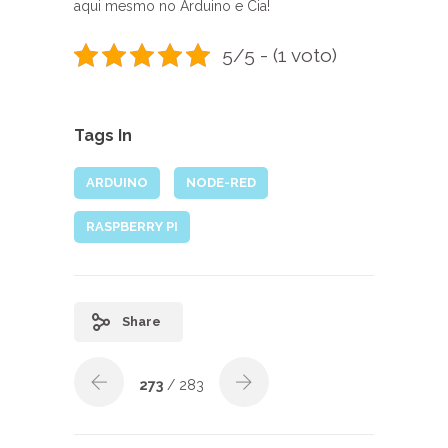
aqui mesmo no Arduino e Cia!
5/5 - (1 voto)
Tags In
ARDUINO
NODE-RED
RASPBERRY PI
Share
273
/ 283