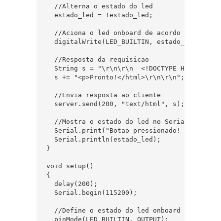
  //Alterna o estado do led

  estado_led = !estado_led;

  //Aciona o led onboard de acordo com a var
  digitalWrite(LED_BUILTIN, estado_led);

  //Resposta da requisicao

  String s = "\r\n\r\n  <!DOCTYPE HTML>\r\n<
  s += "<p>Pronto!</html>\r\n\r\n";

  //Envia resposta ao cliente

  server.send(200, "text/html", s);

  //Mostra o estado do led no Serial Monitor

  Serial.print("Botao pressionado! Estado: ")
  Serial.println(estado_led);

}

void setup()

{

  delay(200);

  Serial.begin(115200);

  //Define o estado do led onboard do server 
  pinMode(LED_BUILTIN, OUTPUT);
