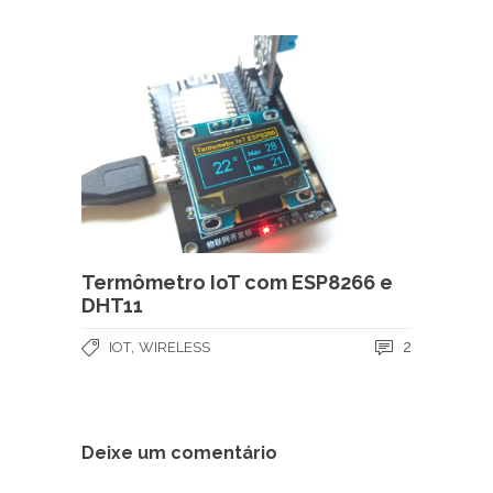
Termômetro IoT com ESP8266 e
DHT11
,
2
IOT
WIRELESS
Deixe um comentário