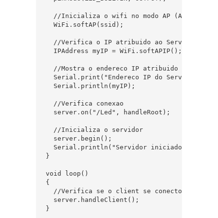
  //Inicializa o wifi no modo AP (Access Poin
  WiFi.softAP(ssid);

  //Verifica o IP atribuido ao Server (geral
  IPAddress myIP = WiFi.softAPIP();

  //Mostra o endereco IP atribuido no Serial 
  Serial.print("Endereco IP do Server (AP): "
  Serial.println(myIP);

  //Verifica conexao

  server.on("/Led", handleRoot);

  //Inicializa o servidor

  server.begin();

  Serial.println("Servidor iniciado!");

}

void loop()

{

  //Verifica se o client se conectou. Na pri
  server.handleClient();

}