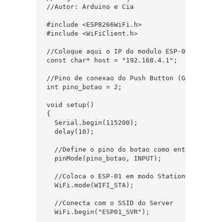
//Autor: Arduino e Cia

#include <ESP8266WiFi.h>

#include <WiFiClient.h>

//Coloque aqui o IP do modulo ESP-01 Server

const char* host = "192.168.4.1";

//Pino de conexao do Push Button (GPIO2)

int pino_botao = 2;

void setup()

{

  Serial.begin(115200);

  delay(10);

  //Define o pino do botao como entrada

  pinMode(pino_botao, INPUT);

  //Coloca o ESP-01 em modo Station

  WiFi.mode(WIFI_STA);

  //Conecta com o SSID do Server

  WiFi.begin("ESP01_SVR");
