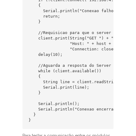
    {

      Serial.println("Conexao falhou!");

      return;

    }

    //Requisicao para que o server acione o l
    client.print(String("GET ") + "/Led" + "
                 "Host: " + host + "\r\n" +

                 "Connection: close\r\n\r\n")
    delay(10);

    //Aguarda a resposta do Server e mostra 
    while (client.available())

    {

      String line = client.readStringUntil('\
      Serial.print(line);

    }

    Serial.println();

    Serial.println("Conexao encerrada!");

  }

}
Para testar a comunicação entre os módulos