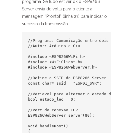
programa. Se tudo estiver ok o ESP8266
Server envia de volta para o cliente a
mensagem “Pronto!” (linha 27) para indicar o
sucesso da transmissão.
//Programa: Comunicação entre dois ESP8266 E
//Autor: Arduino e Cia

#include <ESP8266WiFi.h>

#include <WiFiClient.h>

#include <ESP8266WebServer.h>

//Define o SSID do ESP8266 Server

const char* ssid = "ESP01_SVR";

//Variavel para alternar o estado do led

bool estado_led = 0;

//Port de conexao TCP

ESP8266WebServer server(80);

void handleRoot()

{
