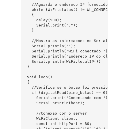
  //Aguarda o endereco IP fornecido pelo serv
  while (WiFi.status() != WL_CONNECTED)

  {

    delay(500);

    Serial.print(".");

  }

  //Mostra as informacoes no Serial Monitor

  Serial.println("");

  Serial.println("WiFi conectado!");

  Serial.println("Endereco IP do client: ");

  Serial.println(WiFi.localIP());

}

void loop()

{

  //Verifica se o botao foi pressionado

  if (digitalRead(pino_botao) == 0) {

    Serial.print("Conectando com ");

    Serial.println(host);

    //Conexao com o server

    WiFiClient client;

    const int httpPort = 80;

    if (!client.connect("192.168.4.1", httpPo