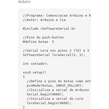
Arduino:
//Programa: Comunicacao Arduino e Raspberry P
//Autor: Arduino e Cia

#include <SoftwareSerial.h>

//Pino do push-button

#define botao  5

//Serial Lora nos pinos 2 (TX) e 3 (RX)

SoftwareSerial loraSerial(2, 3);

int contador;

void setup()

{

  //Define o pino do botao como entrada

  pinMode(botao, INPUT_PULLUP);

  //Inicializa a serial do Arduino

  Serial.begin(9600);

  //Inicializa a serial do Lora

  loraSerial.begin(9600);

}
