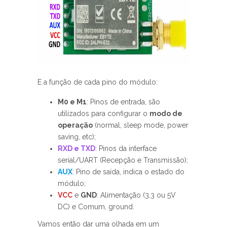
E a função de cada pino do módulo:
M0 e M1
: Pinos de entrada, são
utilizados para configurar o
modo de
operação
(normal, sleep mode, power
saving, etc);
RXD e TXD
: Pinos da interface
serial/UART (Recepção e Transmissão);
AUX
: Pino de saída, indica o estado do
módulo;
VCC
e
GND
: Alimentação (3,3 ou 5V
DC) e Comum, ground.
Vamos então dar uma olhada em um