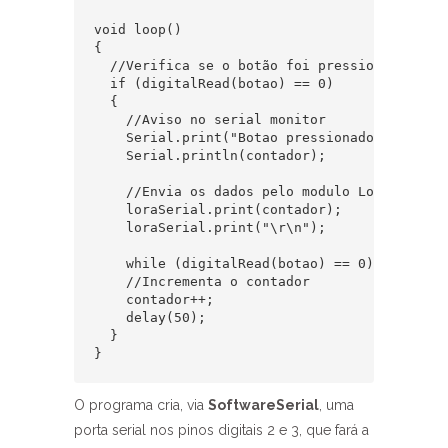
void loop()

{

  //Verifica se o botão foi pressionado

  if (digitalRead(botao) == 0)

  {

    //Aviso no serial monitor

    Serial.print("Botao pressionado - Contado
    Serial.println(contador);

    //Envia os dados pelo modulo Lora

    loraSerial.print(contador);

    loraSerial.print("\r\n");

    while (digitalRead(botao) == 0);

    //Incrementa o contador

    contador++;

    delay(50);

  }

}
O programa cria, via
SoftwareSerial
, uma
porta serial nos pinos digitais 2 e 3, que fará a