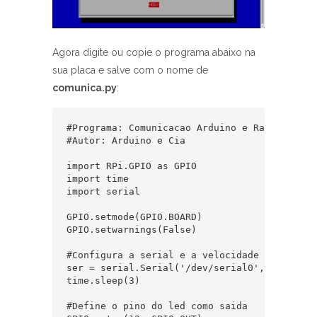
Agora digite ou copie o programa abaixo na
sua placa e salve com o nome de
comunica.py
:
#Programa: Comunicacao Arduino e Raspberry Pi
#Autor: Arduino e Cia

import RPi.GPIO as GPIO

import time

import serial

GPIO.setmode(GPIO.BOARD)

GPIO.setwarnings(False)

#Configura a serial e a velocidade de transmi
ser = serial.Serial('/dev/serial0', 9600)

time.sleep(3) 

#Define o pino do led como saida
