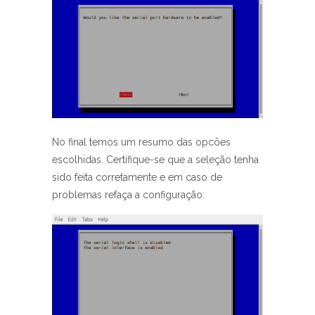
No final temos um resumo das opcões
escolhidas. Certifique-se que a seleção tenha
sido feita corretamente e em caso de
problemas refaça a configuração: