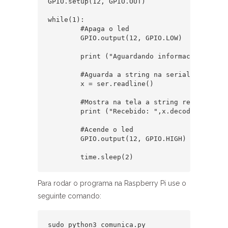
GPIO.setup(12, GPIO.OUT)

while(1):

	#Apaga o led

	GPIO.output(12, GPIO.LOW)

	print ("Aguardando informacoes do LoRa...")

	#Aguarda a string na serial

	x = ser.readline()

	#Mostra na tela a string recebida

	print ("Recebido: ",x.decode('utf-8'))

	#Acende o led

	GPIO.output(12, GPIO.HIGH)

	time.sleep(2)
Para rodar o programa na Raspberry Pi use o
seguinte comando:
sudo python3 comunica.py