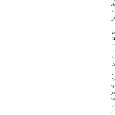
at
Pl
A
C
ab
20
15
Oi
En
B
te
ju
vá
p
e