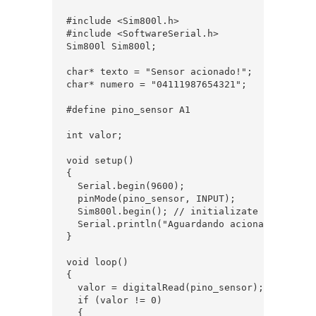
#include <Sim800l.h>

#include <SoftwareSerial.h>

Sim800l Sim800l;

char* texto = "Sensor acionado!";

char* numero = "04111987654321";

#define pino_sensor A1

int valor;

void setup()

{

  Serial.begin(9600);

  pinMode(pino_sensor, INPUT);

  Sim800l.begin(); // initializate the librar
  Serial.println("Aguardando acionamento do s
}

void loop()

{

  valor = digitalRead(pino_sensor);

  if (valor != 0)

  {
