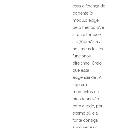
essa diferença de
corrente (o
módulo exige
pelo menos 1A e
a fonte fornece
até 700mA), mas
nos meus testes
funcionou
direitinho. Creio
que essa
exigência de 1A
seja em
momentos de
pico (conexão
com a rede, por
exemplo), e a
fonte consiga
absorver isso