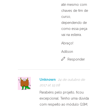
até mesmo com
chaves de fim de
curso,
dependendo de
como essa peça
vai na esteira.
Abraço!
Adilson
Responder
Unknown
24 de outubro de
2017 at 15:08
Parabéns pelo projeto, ficou
excepcional. Tenho uma dúvida
com respeito ao módulo GSM,