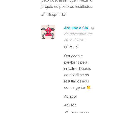
pelo post, assim que finalizar o
projeto eu posto os resultados.
Responder
Arduino e Cia
15
de dezembro de
2017 at 10:45
Oi Paulo!
Obrigado e
parabéns pela
iniciativa. Depois
compartilhe os
resultados aqui
com a gente.
Abraço!
Adilson