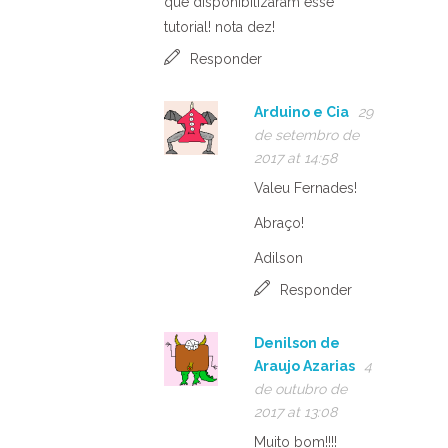
que disponibilizaram esse
tutorial! nota dez!
Responder
Arduino e Cia
29
de setembro de
2017 at 14:58
Valeu Fernades!
Abraço!
Adilson
Responder
Denilson de
Araujo Azarias
4
de outubro de
2017 at 13:08
Muito bom!!!!