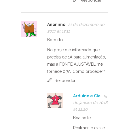
Responder
Anônimo
21 de dezembro de
2017 at 12:11
Bom dia.
No projeto é informado que
precisa de 1A para alimentação,
mas a FONTE AJUSTÁVEL me
fornece 0,7A. Como proceder?
Responder
Arduino e Cia
15
de janeiro de 2018
at 22:20
Boa noite,
Realmente existe