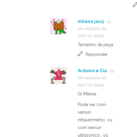
milena jacq
19
de outubro de
2017 at 03:29
Tamanho da peça
Responder
Arduino e Cia
19
de outubro de
2017 at 09:54
Oi Milena,
Pode ser com
sensor
infravermelho, ou
com sensor
ultrasonico… ou