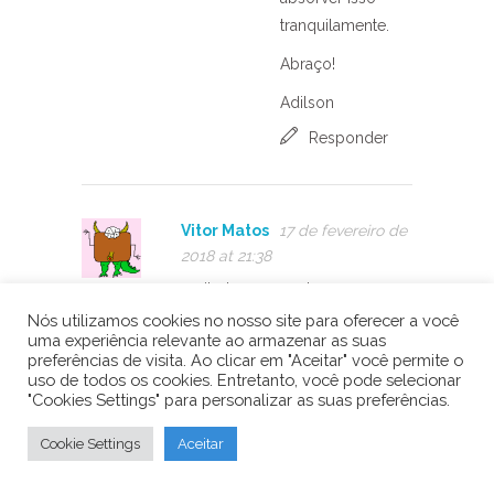
tranquilamente.
Abraço!
Adilson
Responder
Vitor Matos
17 de fevereiro de
2018 at 21:38
muito bom o post, mas como
exibir sms que o modulo
Nós utilizamos cookies no nosso site para oferecer a você
uma experiência relevante ao armazenar as suas
receba?
preferências de visita. Ao clicar em "Aceitar" você permite o
uso de todos os cookies. Entretanto, você pode selecionar
Responder
"Cookies Settings" para personalizar as suas preferências.
Cookie Settings
Aceitar
Argel Galante
19 de junho de