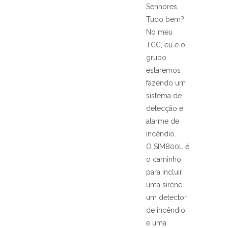
Senhores,
Tudo bem?
No meu
TCC, eu e o
grupo
estaremos
fazendo um
sistema de
detecção e
alarme de
incêndio.
O SIM800L é
o caminho,
para incluir
uma sirene,
um detector
de incêndio
e uma