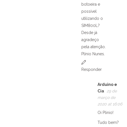
botoeira e
possível
utilizando o
SIM800L?
Desde já
agradeço
pela atenção.
Plínio Nunes.
Responder
Arduino e
Cia
29 de
março de
2020 at 16:06
Oi Plinio!
Tudo bem?