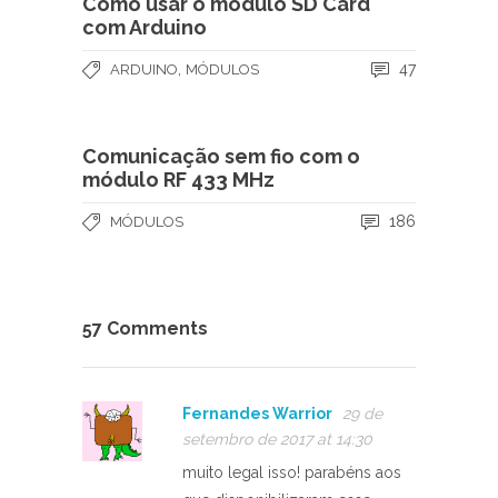
Como usar o módulo SD Card
com Arduino
,
47
ARDUINO
MÓDULOS
Comunicação sem fio com o
módulo RF 433 MHz
186
MÓDULOS
57 Comments
Fernandes Warrior
29 de
setembro de 2017 at 14:30
muito legal isso! parabéns aos