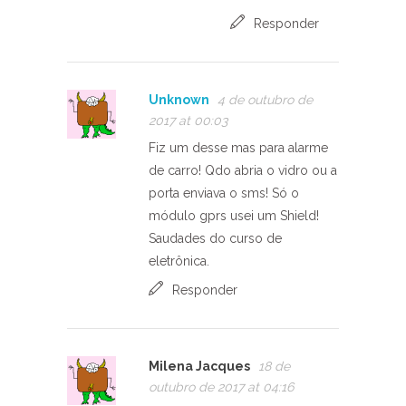
Responder
Unknown
4 de outubro de
2017 at 00:03
Fiz um desse mas para alarme
de carro! Qdo abria o vidro ou a
porta enviava o sms! Só o
módulo gprs usei um Shield!
Saudades do curso de
eletrônica.
Responder
Milena Jacques
18 de
outubro de 2017 at 04:16