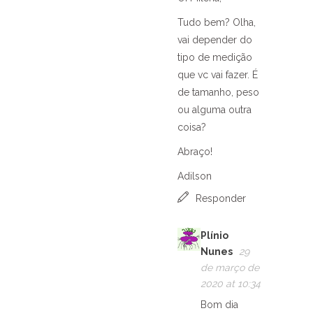
Tudo bem? Olha,
vai depender do
tipo de medição
que vc vai fazer. É
de tamanho, peso
ou alguma outra
coisa?
Abraço!
Adilson
Responder
Plínio
Nunes
29
de março de
2020 at 10:34
Bom dia