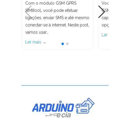
Com o módulo GSM GPRS
Você que já co
SIM800L você pode efetuar
GSM SIM900 e 
ligações, enviar SMS e até mesmo
capaz, agora 
conectar-se à internet. Neste post,
opção…
vamos usar…
Ler mais →
Ler mais →