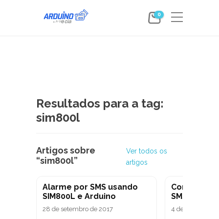
0
Resultados para a tag:
sim800l
Artigos sobre
Ver todos os
“sim800l”
artigos
Alarme por SMS usando
Controle o 
SIM800L e Arduino
SMS com o 
28 de setembro de 2017
4 de junho de 2