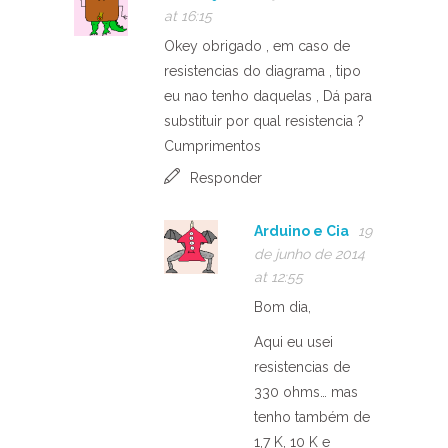
at 16:15
Okey obrigado , em caso de
resistencias do diagrama , tipo
eu nao tenho daquelas , Dá para
substituir por qual resistencia ?
Cumprimentos
Responder
Arduino e Cia
19
de junho de 2014
at 12:55
Bom dia,
Aqui eu usei
resistencias de
330 ohms… mas
tenho também de
1,7 K, 10 K e