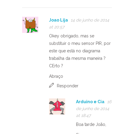
Joao Lija
14 de junho de 2014
at 20:57
Okey obrigado, mas se
substituir o meu sensor PIR, por
este que está no diagrama
trabalha da mesma maneira ?
CErto ?
Abraço
Responder
Arduino e Cia
16
de junho de 2014
at 18:47
Boa tarde João,