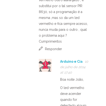
substitui por o tal sensor PIR
8630, só a programação é a
mesma ,mas so da um led
vermelho e fica sempre acesso,
nunca muda para o outro , qual
o problema aqui ?
Cumprimentos
Responder
Arduino e Cia
10
de julho de 2014
at 17:40
Boa noite João,
O led vermelho
deve acender
quando for
detectado algum