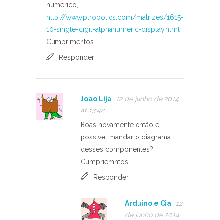
numerico,
http://www.ptrobotics.com/matrizes/1615-
10-single-digit-alphanumeric-display.html
Cumprimentos
Responder
Joao Lija
12 de junho de 2014
at 13:42
Boas novamente então e
possivel mandar o diagrama
desses componentes?
Cumpriemntos
Responder
Arduino e Cia
12
de junho de 2014