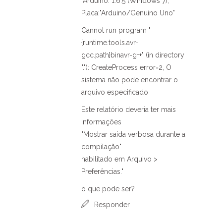
"Arduino: 1.6.5 (Windows 7),
Placa:"Arduino/Genuino Uno"
Cannot run program "
{runtime.tools.avr-
gcc.path}binavr-g++" (in directory
"."): CreateProcess error=2, O
sistema não pode encontrar o
arquivo especificado
Este relatório deveria ter mais
informações
"Mostrar saída verbosa durante a
compilação"
habilitado em Arquivo >
Preferências."
o que pode ser?
Responder