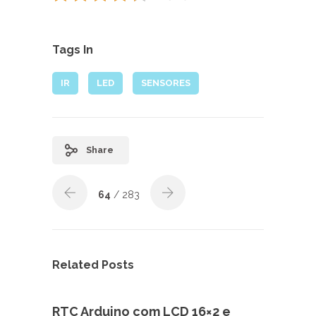
Tags In
IR
LED
SENSORES
Share
64
/ 283
Related Posts
RTC Arduino com LCD 16×2 e