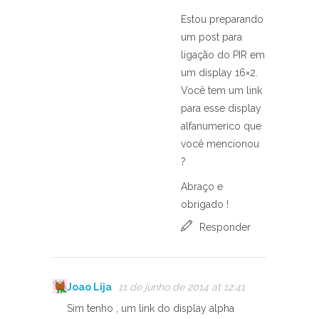
Estou preparando
um post para
ligação do PIR em
um display 16×2.
Você tem um link
para esse display
alfanumerico que
você mencionou
?
Abraço e
obrigado !
Responder
Joao Lija
11 de junho de 2014 at 12:41
Sim tenho , um link do display alpha