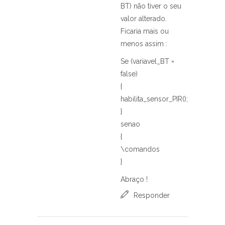
BT) não tiver o seu
valor alterado.
Ficaria mais ou
menos assim :
Se (variavel_BT =
false)
{
habilita_sensor_PIR();
}
senao
{
\comandos
}
Abraço !
Responder