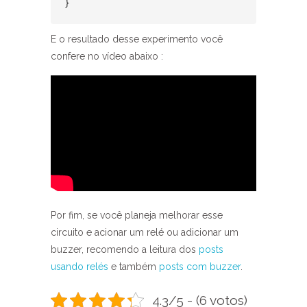
}
E o resultado desse experimento você
confere no vídeo abaixo :
Por fim, se você planeja melhorar esse
circuito e acionar um relé ou adicionar um
buzzer, recomendo a leitura dos
posts
usando relés
e também
posts com buzzer
.
4.3/5 - (6 votos)