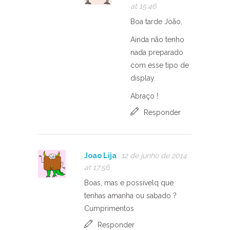
at 15:46
Boa tarde João,
Ainda não tenho
nada preparado
com esse tipo de
display.
Abraço !
Responder
Joao Lija
12 de junho de 2014
at 17:56
Boas, mas e possivelq que
tenhas amanha ou sabado ?
Cumprimentos
Responder