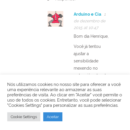
Arduino e Cia
1
de dezembro de
2015 at 10:47
Bom dia Henrique,
Você já tentou
ajustar a
sensibilidade
mexendo no
potenciômetro do
módulo ?
Nós utilizamos cookies no nosso site para oferecer a você
uma experiência relevante ao armazenar as suas
Abraço!
preferências de visita. Ao clicar em "Aceitar" você permite o
uso de todos os cookies. Entretanto, você pode selecionar
Responder
"Cookies Settings" para personalizar as suas preferências.
Cookie Settings
Aceitar
Junior Luzetti
1
de dezembro de