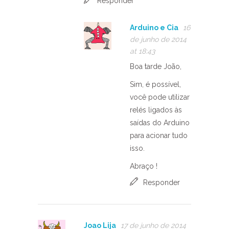
Responder
Arduino e Cia
16
de junho de 2014
at 18:43
Boa tarde João,
Sim, é possível,
você pode utilizar
relés ligados às
saídas do Arduino
para acionar tudo
isso.
Abraço !
Responder
Joao Lija
17 de junho de 2014