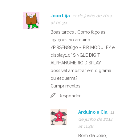
Joao Lija
11 de junho de 2014
at 00:34
Boas tardes , Como faço as
ligaçoes no arduino
/PIRSEN8630 – PIR MODULE/ e
display1.0" SINGLE DIGIT
ALPHANUMERIC DISPLAY,
possivel amostrar em digrama
ou esquema?
Cumprimentos
Responder
Arduino e Cia
11
de junho de 2014
at 11:48
Bom dia João,