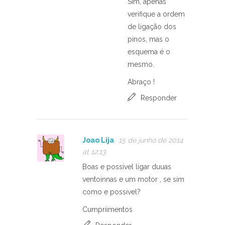
Sim, apenas
verifique a ordem
de ligação dos
pinos, mas o
esquema é o
mesmo.
Abraço !
Responder
Joao Lija
15 de junho de 2014
at 12:13
Boas e possivel ligar duuas
ventoinnas e um motor , se sim
como e possivel?
Cumpriimentos