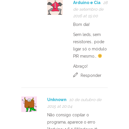
Arduino e Cia
28
de setembro de
2016 at 15:00
Bom dia!
Sem leds, sem
resistores.. pode
ligar só o módulo
PIR mesmo…
Abraço!
Responder
Unknown
10 de outubro de
2015 at 20:04
Não consigo copilar o
programa, aparece o erro