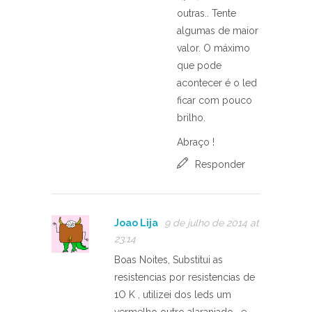
outras.. Tente
algumas de maior
valor. O máximo
que pode
acontecer é o led
ficar com pouco
brilho.
Abraço !
Responder
Joao Lija
9 de julho de 2014 at
23:14
Boas Noites, Substitui as
resistencias por resistencias de
1O K , utilizei dos leds um
vermelho outro alaranjado , e