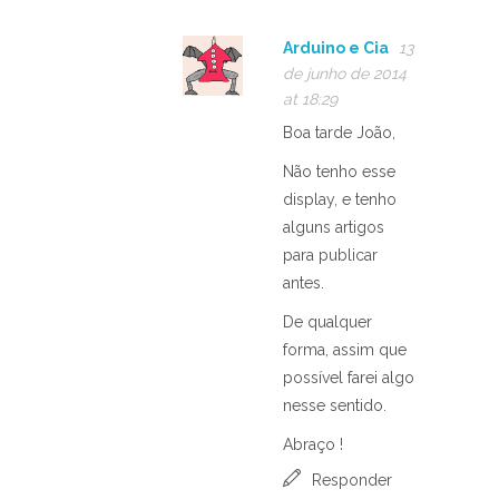
Arduino e Cia
13
de junho de 2014
at 18:29
Boa tarde João,
Não tenho esse
display, e tenho
alguns artigos
para publicar
antes.
De qualquer
forma, assim que
possível farei algo
nesse sentido.
Abraço !
Responder