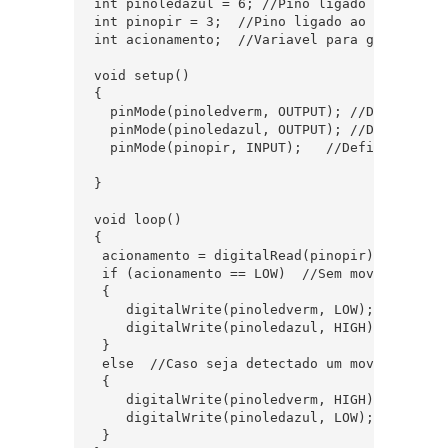
int pinoledazul = 6; //Pino ligado ao led azu
int pinopir = 3;  //Pino ligado ao sensor PIR
int acionamento;  //Variavel para guardar val
void setup()

{

  pinMode(pinoledverm, OUTPUT); //Define pino
  pinMode(pinoledazul, OUTPUT); //Define pino
  pinMode(pinopir, INPUT);   //Define pino s
}

void loop()

{

 acionamento = digitalRead(pinopir); //Le o 
 if (acionamento == LOW)  //Sem movimento, m
 {

    digitalWrite(pinoledverm, LOW);

    digitalWrite(pinoledazul, HIGH);

 }

 else  //Caso seja detectado um movimento, a
 {

    digitalWrite(pinoledverm, HIGH);

    digitalWrite(pinoledazul, LOW);

 }
