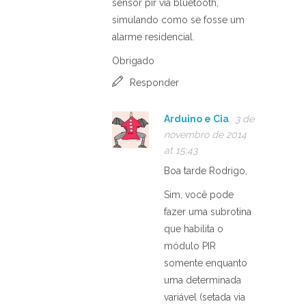
sensor pir via bluetooth,
simulando como se fosse um
alarme residencial.
Obrigado
Responder
Arduino e Cia
3 de
novembro de 2014
at 15:43
Boa tarde Rodrigo,
Sim, você pode
fazer uma subrotina
que habilita o
módulo PIR
somente enquanto
uma determinada
variável (setada via