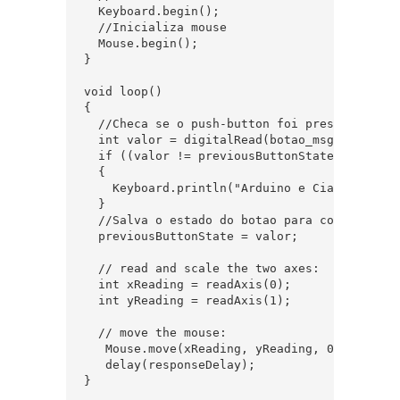
  Keyboard.begin();

  //Inicializa mouse

  Mouse.begin();

}

void loop() 

{

  //Checa se o push-button foi pressionado

  int valor = digitalRead(botao_msg);

  if ((valor != previousButtonState) && (valo
  {

    Keyboard.println("Arduino e Cia !");

  }

  //Salva o estado do botao para comparacao n
  previousButtonState = valor;

  // read and scale the two axes:

  int xReading = readAxis(0);

  int yReading = readAxis(1);

  // move the mouse:

   Mouse.move(xReading, yReading, 0);

   delay(responseDelay);

}
