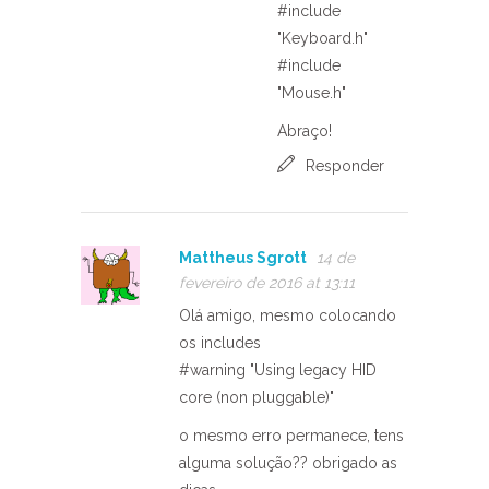
#include
"Keyboard.h"
#include
"Mouse.h"
Abraço!
Responder
Mattheus Sgrott
14 de
fevereiro de 2016 at 13:11
Olá amigo, mesmo colocando
os includes
#warning "Using legacy HID
core (non pluggable)"
o mesmo erro permanece, tens
alguma solução?? obrigado as