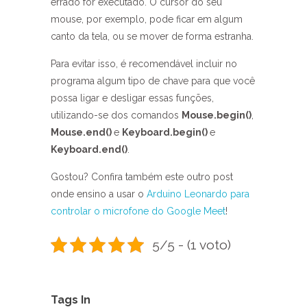
errado for executado. O cursor do seu
mouse, por exemplo, pode ficar em algum
canto da tela, ou se mover de forma estranha.
Para evitar isso, é recomendável incluir no
programa algum tipo de chave para que você
possa ligar e desligar essas funções,
utilizando-se dos comandos
Mouse.begin()
,
Mouse.end()
e
Keyboard.begin()
e
Keyboard.end()
.
Gostou? Confira também este outro post
onde ensino a usar o
Arduino Leonardo para
controlar o microfone do Google Meet
!
5/5 - (1 voto)
Tags In