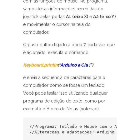
com as funções de mouse. No programa,
vamos ler as informações recebidas do
joystick pelas portas
A1 (eixo X)
e
A2 (eixo Y)
,
e movimentar o cursor na tela do
computador.
O push-button ligado à porta 7, cada vez que
é acionado, executa o comando
Keyboard.println
(
“Arduino e Cia !”
)
e envia a sequência de caracteres para o
computador como se fosse um teclado.
Você pode testar isso utilizando qualquer
programa de edição de texto, como por
exemplo o Bloco de Notas (notepad).
//Programa: Teclado e Mouse com o Arduino Leo
//Alteracoes e adaptacoes: Arduino e Cia
