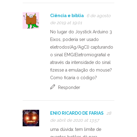
Ciência e bíblia
6 de agosto
de 2019 at 19:01
No lugar do Joystick Arduino 3
Eixos, poderia ser usado
eletrodos(Ag/AgCl) capturando
o sinal EMG(Eletromiografia) e
através da intensidade do sinal
fizesse a emulação do mouse?
Como ficaria o código?
Responder
ENIO RICARDO DE FARIAS
28
de abril de 2020 at 13:57
uma dúvida: tem limite de
quantos botões dá para