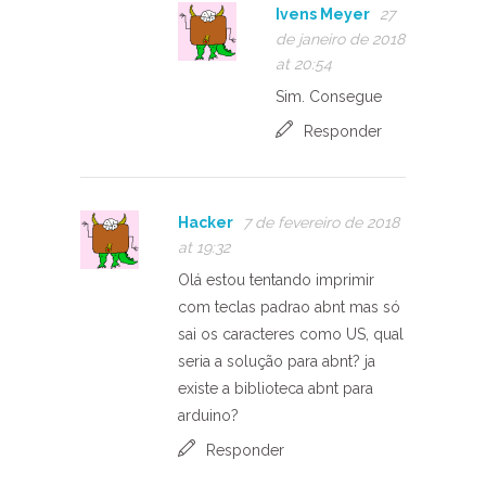
Ivens Meyer
27
de janeiro de 2018
at 20:54
Sim. Consegue
Responder
Hacker
7 de fevereiro de 2018
at 19:32
Olá estou tentando imprimir
com teclas padrao abnt mas só
sai os caracteres como US, qual
seria a solução para abnt? ja
existe a biblioteca abnt para
arduino?
Responder