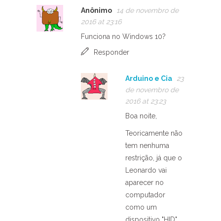
Anônimo
14 de novembro de
2016 at 23:16
Funciona no Windows 10?
Responder
Arduino e Cia
23
de novembro de
2016 at 23:23
Boa noite,
Teoricamente não
tem nenhuma
restrição, já que o
Leonardo vai
aparecer no
computador
como um
dispositivo "HID",