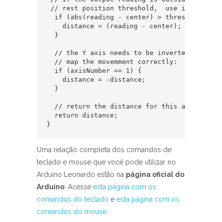
 // rest position threshold,  use it:

  if (abs(reading - center) > threshold) {

    distance = (reading - center);

  } 

  // the Y axis needs to be inverted in order
  // map the movemment correctly:

  if (axisNumber == 1) {

    distance = -distance;

  }

  // return the distance for this axis:

  return distance;

}
Uma relação completa dos comandos de
teclado e mouse que você pode utilizar no
Arduino Leonardo estão na
página oficial do
Arduino
. Acesse
esta página com os
comandos do teclado
e
esta página com os
comandos do mouse
.