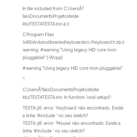
In file included from C:UsersÃ?
taloDocumentsProjetosteste
kb2TESTATESTA.ino:4:0:
C:Program Files
(x86)ArduinolibrariesKeyboardsrc/Keyboard.h:29:2:
warning: #warning "Using legacy HID core (non
pluggable)" [-Wcpp]
#warning "Using legacy HID core (non pluggable)"
^
C:UsersÃ?taloDocumentsProjetosteste
kb2TESTATESTA.ino: In function 'void setup()':
TESTA:36: error: 'Keyboard' não encontrado. Existe
a linha '#include ' no seu sketch?
TESTA:38: error: 'Mouse' não encontrado. Existe a
linha '#include ' no seu sketch?