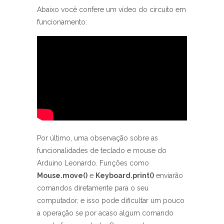
Abaixo você confere um vídeo do circuito em
funcionamento:
Por último, uma observação sobre as
funcionalidades de teclado e mouse do
Arduino Leonardo. Funções como
Mouse.move()
e
Keyboard.print()
enviarão
comandos diretamente para o seu
computador, e isso pode dificultar um pouco
a operação se por acaso algum comando