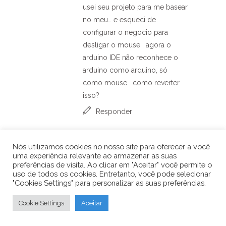
usei seu projeto para me basear
no meu… e esqueci de
configurar o negocio para
desligar o mouse… agora o
arduino IDE não reconhece o
arduino como arduino, só
como mouse… como reverter
isso?
Responder
nICOLASb
27 de
Nós utilizamos cookies no nosso site para oferecer a você
dezembro de
uma experiência relevante ao armazenar as suas
2020 at 10:09
preferências de visita. Ao clicar em "Aceitar" você permite o
uso de todos os cookies. Entretanto, você pode selecionar
caso seja util:
"Cookies Settings" para personalizar as suas preferências.
estou usando um
leonardo, IDE
Cookie Settings
Aceitar
mais recente, no