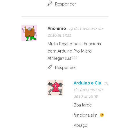
Responder
Anônimo
19 de fevereiro de
2016 at 17:12
Muito legal o post. Funciona
com Arduino Pro Micro
Atmega32u4???
Responder
Arduino e Cia
19
de fevereiro de
2016 at 19:37
Boa tarde,
funciona sim.
Abraço!