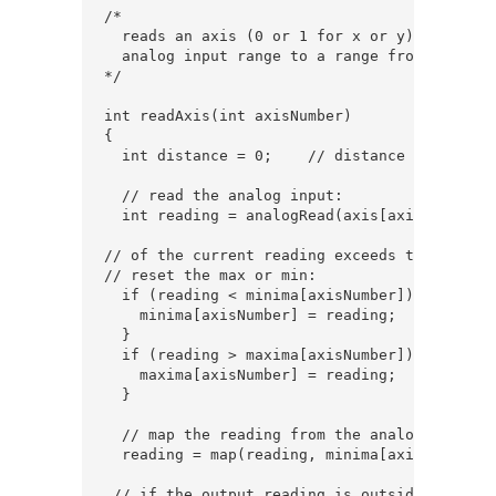
/*

  reads an axis (0 or 1 for x or y) and scale
  analog input range to a range from 0 to <ra
*/

int readAxis(int axisNumber) 

{

  int distance = 0;    // distance from cent
  // read the analog input:

  int reading = analogRead(axis[axisNumber]);
// of the current reading exceeds the max or
// reset the max or min:

  if (reading < minima[axisNumber]) {

    minima[axisNumber] = reading;

  }

  if (reading > maxima[axisNumber]) {

    maxima[axisNumber] = reading;

  }

  // map the reading from the analog input r
  reading = map(reading, minima[axisNumber],
 // if the output reading is outside from the