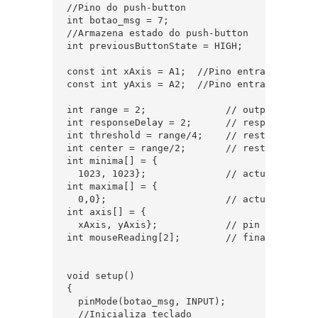
//Pino do push-button

int botao_msg = 7;

//Armazena estado do push-button

int previousButtonState = HIGH;

const int xAxis = A1;  //Pino entrada eixo X

const int yAxis = A2;  //Pino entrada eixo Y

int range = 2;              // output range 
int responseDelay = 2;      // response dela
int threshold = range/4;    // resting thresh
int center = range/2;       // resting positi
int minima[] = { 

  1023, 1023};              // actual analog
int maxima[] = {

  0,0};                     // actual analog
int axis[] = {

  xAxis, yAxis};            // pin numbers fo
int mouseReading[2];        // final mouse r
void setup() 

{

  pinMode(botao_msg, INPUT);

  //Inicializa teclado
