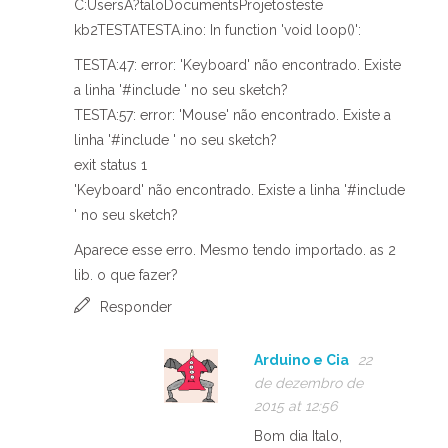
C:UsersÃ?taloDocumentsProjetosteste
kb2TESTATESTA.ino: In function 'void loop()':
TESTA:47: error: 'Keyboard' não encontrado. Existe
a linha '#include ' no seu sketch?
TESTA:57: error: 'Mouse' não encontrado. Existe a
linha '#include ' no seu sketch?
exit status 1
'Keyboard' não encontrado. Existe a linha '#include
' no seu sketch?
Aparece esse erro. Mesmo tendo importado. as 2
lib. o que fazer?
Responder
Arduino e Cia
22
de dezembro de
2015 at 12:56
Bom dia Italo,