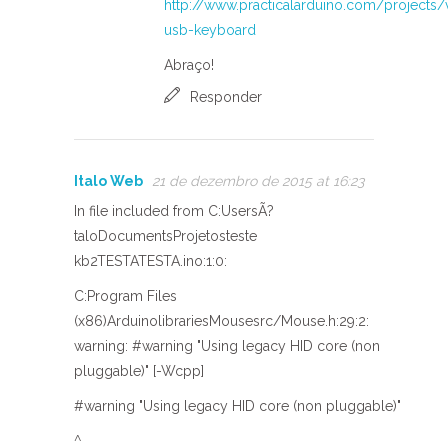
http://www.practicalarduino.com/projects/v
usb-keyboard
Abraço!
Responder
Italo Web
21 de dezembro de 2015 at 16:23
In file included from C:UsersÃ?
taloDocumentsProjetosteste
kb2TESTATESTA.ino:1:0:
C:Program Files
(x86)ArduinolibrariesMousesrc/Mouse.h:29:2:
warning: #warning "Using legacy HID core (non
pluggable)" [-Wcpp]
#warning "Using legacy HID core (non pluggable)"
^