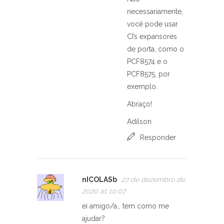
necessariamente,
você pode usar
CI’s expansores
de porta, como o
PCF8574 e o
PCF8575, por
exemplo.
Abraço!
Adilson
Responder
nICOLASb
27 de dezembro de
2020 at 10:07
ei amigo/a… tem como me
ajudar?