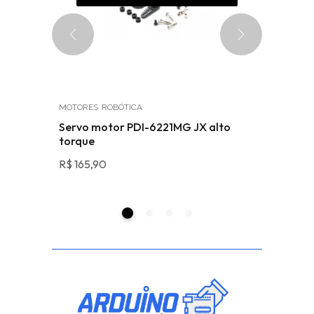
MOTORES
ROBÓTICA
COMPONEN
20PU
Servo motor PDI-6221MG JX alto
Suporte 
torque
e botão 
R$
165,90
R$
19,05