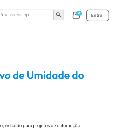
Search Button
earch
0
r:
Entrar
ivo de Umidade do
o, indicado para projetos de automação