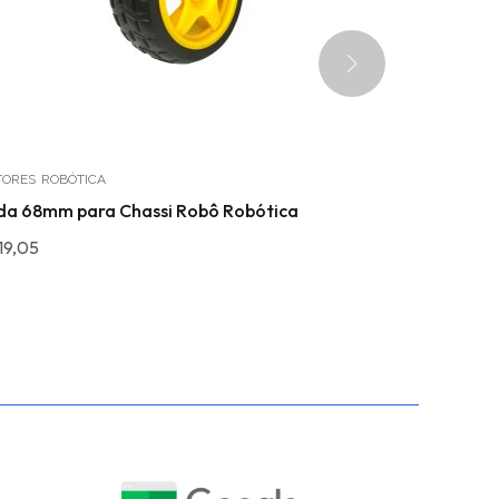
ORES
ROBÓTICA
COMPONENTES
da 68mm para Chassi Robô Robótica
Protoboard 
19,05
R$
15,90