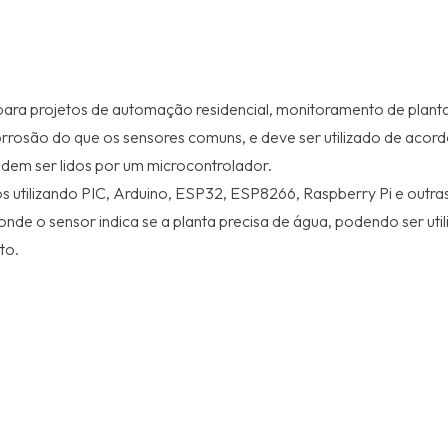
ra projetos de automação residencial, monitoramento de plantas e
corrosão do que os sensores comuns, e deve ser utilizado de aco
odem ser lidos por um microcontrolador.
os utilizando PIC, Arduino, ESP32, ESP8266, Raspberry Pi e outra
nde o sensor indica se a planta precisa de água, podendo ser uti
to.