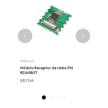
MÓDULOS
MÓDULOS
2C 0.96″
Módulo Receptor de rádio FM
Módulo 
RDA5807
R$
13,90
R$
17,49