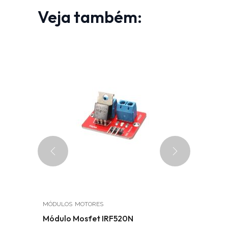
Veja também:
MÓDULOS
MOTORES
MÓDULOS
 redução
Módulo Mosfet IRF520N
Módulo c