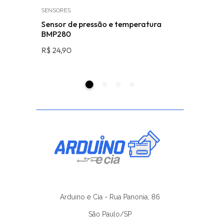
SENSORES
ACESSÓRIO
Sensor de pressão e temperatura
Alicate 
BMP280
Western
R$
24,90
R$
33,19
Arduino e Cia - Rua Panonia, 86
São Paulo/SP