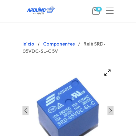
0
Início
Componentes
Relé SRD-
/
/
05VDC-SL-C 5V