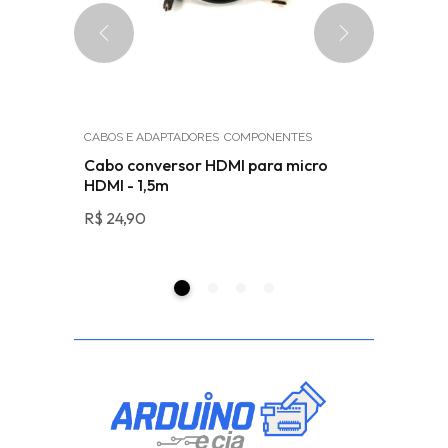
CABOS E ADAPTADORES
COMPONENTES
SENSORES
ade NPN
Cabo conversor HDMI para micro
Acelerô
HDMI - 1,5m
6050 3 E
R$
24,90
R$
36,49