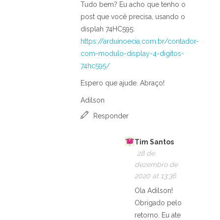
Tudo bem? Eu acho que tenho o
post que você precisa, usando o
displah 74HC595:
https://arduinoecia.com.br/contador-
com-modulo-display-4-digitos-
74hc595/
Espero que ajude. Abraço!
Adilson
Responder
Tim Santos
28 de
dezembro de
2020 at 13:36
Ola Adilson!
Obrigado pelo
retorno. Eu ate