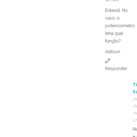
Entendi. No
caso, o
potenciômetro
teria qual
função?
Adilson
Responder
T
S
d
d
de
17
N
e