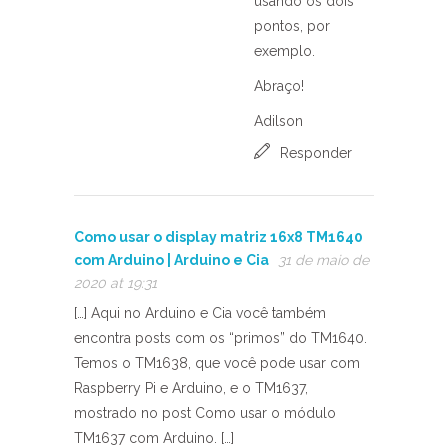
usando os dois
pontos, por
exemplo.
Abraço!
Adilson
Responder
Como usar o display matriz 16x8 TM1640
com Arduino | Arduino e Cia
31 de maio de
2020 at 19:31
[…] Aqui no Arduino e Cia você também
encontra posts com os “primos” do TM1640.
Temos o TM1638, que você pode usar com
Raspberry Pi e Arduino, e o TM1637,
mostrado no post Como usar o módulo
TM1637 com Arduino. […]