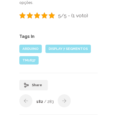
opções.
5/5 - (1 voto)
Tags In
ARDUINO
DISPLAY 7 SEGMENTOS
TM1637
Share
182
/ 283