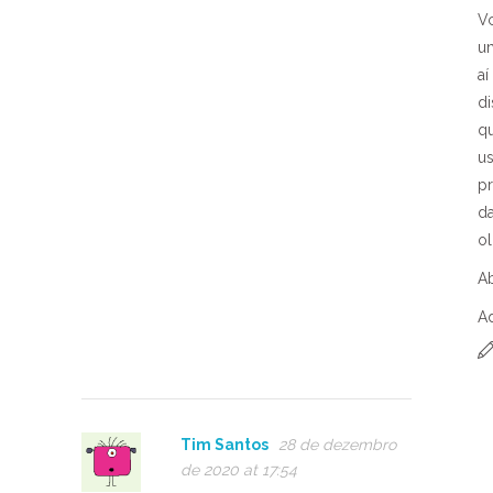
V
um
aí
di
q
us
pr
d
o
A
Ad
Tim Santos
28 de dezembro
de 2020 at 17:54