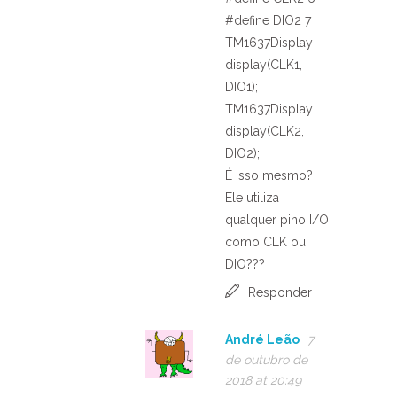
#define DIO2 7
TM1637Display
display(CLK1,
DIO1);
TM1637Display
display(CLK2,
DIO2);
É isso mesmo?
Ele utiliza
qualquer pino I/O
como CLK ou
DIO???
Responder
André Leão
7
de outubro de
2018 at 20:49