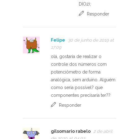
DIO2);
Responder
Felipe
30 de junho de 2019 at
17:09
olá, gostaria de realizar o
controle dos números com
potenciômetro de forma
analógica, sem arduíno. Alguém
como seria possível? que
componentes precisaria ter??
Responder
gilsomario rabelo
2 de abril
de 2020 at 04:02