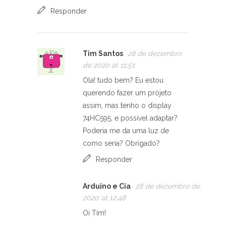
Responder
Tim Santos
28 de dezembro
de 2020 at 11:51
Ola! tudo bem? Eu estou
querendo fazer um projeto
assim, mas tenho o display
74HC595, e possível adaptar?
Poderia me da uma luz de
como seria? Obrigado?
Responder
Arduino e Cia
28 de dezembro de
2020 at 12:48
Oi Tim!