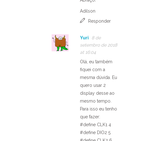
Abraço!
Adilson
Responder
Yuri
8 de
setembro de 2018
at 16:04
Olá, eu também
fiquei com a
mesma dúvida. Eu
quero usar 2
display desse ao
mesmo tempo.
Para isso eu tenho
que fazer:
#define CLK1 4
#define DIO2 5
#define CLK2 6