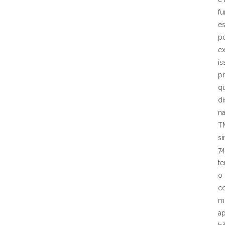
f
es
po
e
is
pr
q
di
na
T
s
7
te
o
c
m
a