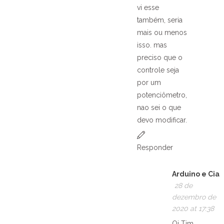
vi esse
também, seria
mais ou menos
isso. mas
preciso que o
controle seja
por um
potenciômetro,
nao sei o que
devo modificar.
Responder
Arduino e Cia
28 de
dezembro de
2020 at 17:38
Oi Tim,