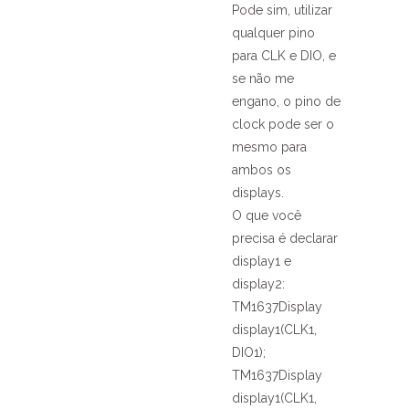
Pode sim, utilizar
qualquer pino
para CLK e DIO, e
se não me
engano, o pino de
clock pode ser o
mesmo para
ambos os
displays.
O que você
precisa é declarar
display1 e
display2:
TM1637Display
display1(CLK1,
DIO1);
TM1637Display
display1(CLK1,