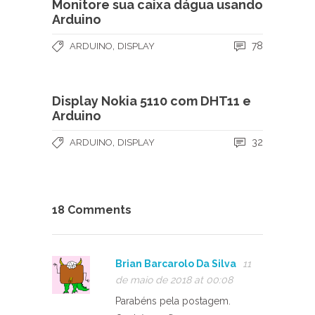
Monitore sua caixa dágua usando
Arduino
,
78
ARDUINO
DISPLAY
Display Nokia 5110 com DHT11 e
Arduino
,
32
ARDUINO
DISPLAY
18 Comments
Brian Barcarolo Da Silva
11
de maio de 2018 at 00:08
Parabéns pela postagem.