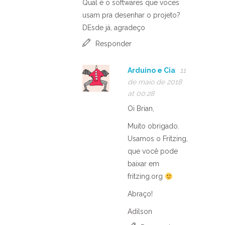
Qual é o softwares que voces
usam pra desenhar o projeto?
DEsde já, agradeço
Responder
Arduino e Cia
11
de maio de 2018
at 00:28
Oi Brian,
Muito obrigado.
Usamos o Fritzing,
que você pode
baixar em
fritzing.org
Abraço!
Adilson