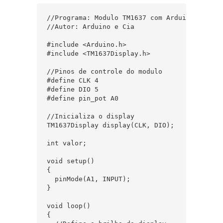
//Programa: Modulo TM1637 com Arduino

//Autor: Arduino e Cia

#include <Arduino.h>

#include <TM1637Display.h>

//Pinos de controle do modulo

#define CLK 4

#define DIO 5

#define pin_pot A0

//Inicializa o display

TM1637Display display(CLK, DIO);

int valor;

void setup()

{

  pinMode(A1, INPUT);

}

void loop()

{
