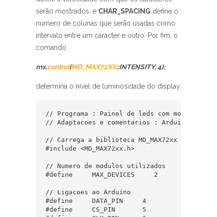
serão mostrados, e
CHAR_SPACING
define o
número de colunas que serão usadas como
intervalo entre um caracter e outro. Por fim, o
comando
mx.
control
(
MD_MAX72XX
::INTENSITY, 4);
determina o nível de luminosidade do display.
// Programa : Painel de leds com modulo Max72
// Adaptacoes e comentarios : Arduino e Cia  
// Carrega a biblioteca MD_MAX72xx  

#include <MD_MAX72xx.h>  

// Numero de modulos utilizados  

#define     MAX_DEVICES     2  

// Ligacoes ao Arduino  

#define     DATA_PIN     4  

#define     CS_PIN       5  
