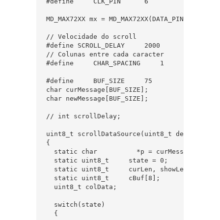
#define     CLK_PIN      6  

MD_MAX72XX mx = MD_MAX72XX(DATA_PIN, CLK_PIN
// Velocidade do scroll  

#define SCROLL_DELAY     2000  

// Colunas entre cada caracter  

#define     CHAR_SPACING     1  

#define     BUF_SIZE     75  

char curMessage[BUF_SIZE];  

char newMessage[BUF_SIZE];  

// int scrollDelay;  

uint8_t scrollDataSource(uint8_t dev, MD_MAX
{  

  static char          *p = curMessage;  

  static uint8_t     state = 0;  

  static uint8_t     curLen, showLen;  

  static uint8_t     cBuf[8];  

  uint8_t colData;  

  switch(state)  

  {  
