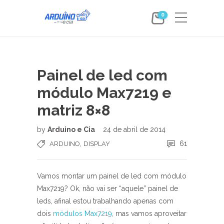
0
Painel de led com
módulo Max7219 e
matriz 8×8
by
Arduino e Cia
24 de abril de 2014
,
61
ARDUINO
DISPLAY
Vamos montar um painel de led com módulo
Max7219? Ok, não vai ser “aquele” painel de
leds, afinal estou trabalhando apenas com
dois
módulos Max7219
, mas vamos aproveitar