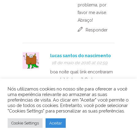
problema, por
favor me avise.
Abraço!
Responder
lucas santos do nascimento
18 de maio de 2016 at 02:59
boa noite qual link encontraram
essa biblioteca ? Grato
Nós utilizamos cookies no nosso site para oferecer a você
Responder
uma experiência relevante ao armazenar as suas
preferências de visita. Ao clicar em "Aceitar" você permite o
uso de todos os cookies. Entretanto, você pode selecionar
Arduino e Cia
20
"Cookies Settings" para personalizar as suas preferências.
de maio de 2016
at 16:53
Cookie Settings
Aceitar
Oi Lucas,