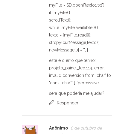
myFile = SD.open("texto1.txt");
if (myFile) {
scrollText();
while (myFile.available()) {
texto = (myFile.read());
strcpy(curMessage,texto);
newMessage[0] = ''; }
este é o erro que tenho:
projeto_painel_led:114: error:
invalid conversion from 'char' to
'const char*' [-fpermissive]
sera que poderia me ajudar?
Responder
Anônimo
8 de outubro de