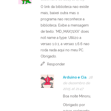
O link da biblioteca nao existe
mais, baixei outra mas o
programa nao reconhece a
biblioteca. Exibe a mensagem
de texto: 'MD_MAX72XX' does
not name a type. Utilizo a
versao 1.0.1, a versao 1.6.6 nao
roda nada aqui no meu PC.
Obrigado.
Responder
Arduino e Cia
28
de dezembro de
2015 at 21:47
Boa noite Minoru,
Obrigado por