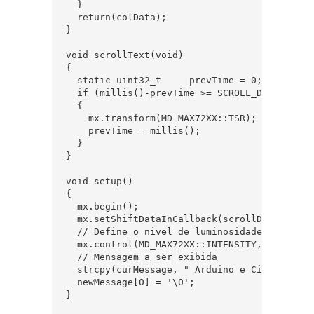
  }  

  return(colData);  

}  

void scrollText(void)  

{  

  static uint32_t     prevTime = 0;  

  if (millis()-prevTime >= SCROLL_DELAY)  

  {  

    mx.transform(MD_MAX72XX::TSR);       

    prevTime = millis();  

  }  

}  

void setup()  

{  

  mx.begin();  

  mx.setShiftDataInCallback(scrollDataSource)
  // Define o nivel de luminosidade  

  mx.control(MD_MAX72XX::INTENSITY, 4);  

  // Mensagem a ser exibida   

  strcpy(curMessage, " Arduino e Cia ");  

  newMessage[0] = '\0';  

}  
