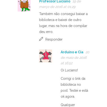
Professor Luciano
19 de
março de 2016 at 01:29
Também não consegui baixar a
biblioteca e baixei de outro
lugar, mas na hora de compilar
deu erro.
Responder
Arduino e Cia
20
de maio de 2016
at 16:52
Oi Luciano!
Corrigi o link da
biblioteca no
post. Testei e está
ok agora.
Qualquer