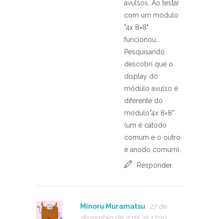
avulsos. Ao testar
com um módulo
"4x 8×8"
funcionou…
Pesquisando
descobri que o
display do
módulo avulso é
diferente do
módulo"4x 8×8"
(um é cátodo
comum e o outro
é anodo comum).
Responder
Minoru Muramatsu
27 de
dezembro de 2015 at 17:09