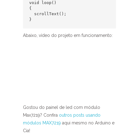
void loop()   

{  

  scrollText();  

}  
Abaixo, vídeo do projeto em funcionamento:
Gostou do painel de led com módulo
Max7219? Confira
outros posts usando
módulos MAX7219
aqui mesmo no Arduino e
Cia!