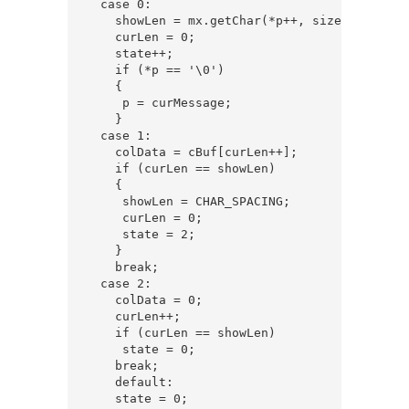
  case 0:  

    showLen = mx.getChar(*p++, sizeof(cBuf)/
    curLen = 0;  

    state++;  

    if (*p == '\0')  

    {  

     p = curMessage;  

    }  

  case 1:       

    colData = cBuf[curLen++];  

    if (curLen == showLen)  

    {  

     showLen = CHAR_SPACING;  

     curLen = 0;  

     state = 2;  

    }  

    break;  

  case 2:  

    colData = 0;  

    curLen++;  

    if (curLen == showLen)  

     state = 0;  

    break;  

    default:  

    state = 0;  
