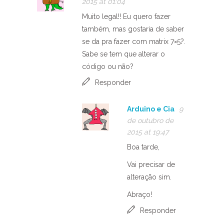
2015 at 01:04
Muito legal!! Eu quero fazer
também, mas gostaria de saber
se da pra fazer com matrix 7×5?.
Sabe se tem que alterar o
código ou não?
Responder
Arduino e Cia
9
de outubro de
2015 at 19:47
Boa tarde,
Vai precisar de
alteração sim.
Abraço!
Responder