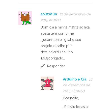
souzatun
13 de dezembro de
2015 at 10:11
Bom dia a minha matriz só fica
acesa tem como me
ajudar(montei igual o seu
projeto detalhe por
detalhe)arduino uno
1.6.5,obrigado…
Responder
Arduino e Cia
18
de dezembro de
2015 at 00:53
Boa noite,
Já reviu todas as