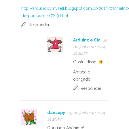
http://arduinobymyself.blogspot.com.br/2013/07/matriz
de-pontos-max7219.html
Responder
Arduino e Cia
25
de junho de 2014
at 18:37
Gostei disso.
Abraço e
obrigado !
Responder
dancopy
25 de junho de 2014
at 19:54
Obrigado Anônimo!