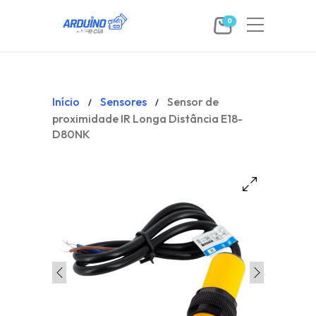
0
Início
Sensores
Sensor de
/
/
proximidade IR Longa Distância E18-
D80NK