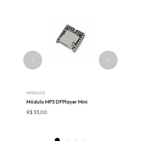
MÓDULOS
MÓDULOS
DC
Módulo MP3 DFPlayer Mini
Módulo 
3.3V AM
R$
33,00
R$
12,49