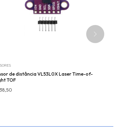
SORES
MÓDULOS
sor de distância VL53L0X Laser Time-of-
Placa de Ex
ght TOF
R$
45,00
38,50