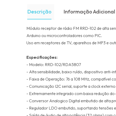
Descrição
Informação Adicional
Módulo receptor de rádio FM RRD-102 de alta sen
Arduino ou microcontroladores como PIC.
Uso em receptores de TV, aparelhos de MP3 e out
Especificações:
- Modelo: RRD-102/RDA5807
- Alta sensibilidade, baixo ruído, dispositivo anti-i
- Faixa de Operação: 76 a 108 MHz, compatível c
- Comunicação I2C serial, suporte a clock externo
- Extremamente integrado com baixa redução do
- Conversor Analogico Digital embutido de alta p
- Regulador LDO embutido, suportando tensões en
- Saída de áudio de alta potência (32 ohms) com 