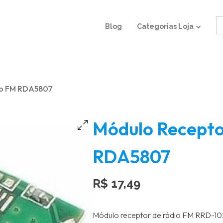
S
Blog
Categorias Loja
fo
io FM RDA5807
Módulo Recepto
RDA5807
R$
17,49
Módulo receptor de rádio FM RRD-102