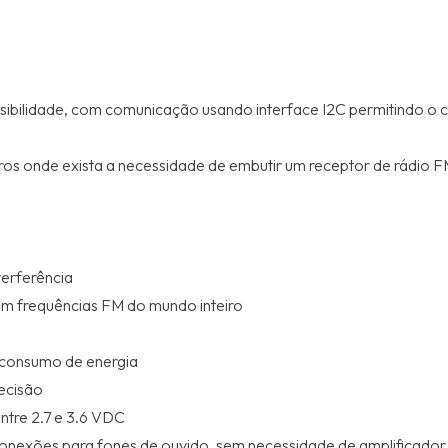
sibilidade, com comunicação usando interface I2C permitindo o 
ros onde exista a necessidade de embutir um receptor de rádio 
nterferência
om frequências FM do mundo inteiro
 consumo de energia
recisão
tre 2.7 e 3.6 VDC
conexões para fones de ouvido, sem necessidade de amplificador