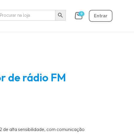
Search Button
earch
0
r:
Entrar
r de rádio FM
 de alta sensibilidade, com comunicação