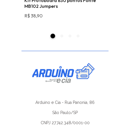
erde 5V
Kit Protoboard 830 pontos Fonte
Sensor u
MB102 Jumpers
RCWL-1
R$
38,90
R$
52,49
Arduino e Cia - Rua Panonia, 86
São Paulo/SP
CNPJ 27.742.348/0001-00