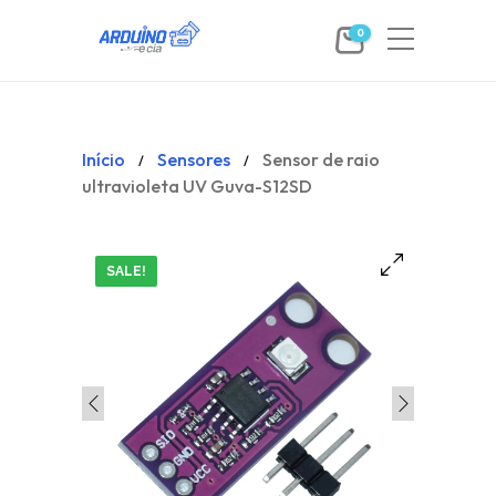
0
Início
Sensores
Sensor de raio
/
/
ultravioleta UV Guva-S12SD
SALE!