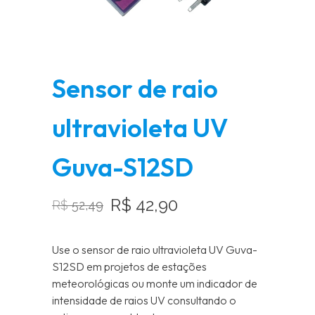
Sensor de raio
ultravioleta UV
Guva-S12SD
R$
42,90
R$
52,49
O
O
preço
preço
Use o sensor de raio ultravioleta UV Guva-
original
atual
S12SD em projetos de estações
era:
é:
meteorológicas ou monte um indicador de
R$ 52,49.
R$ 42,90.
intensidade de raios UV consultando o