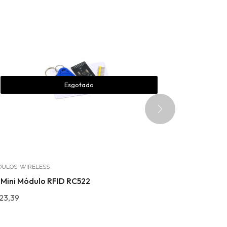
Esgotado
DULOS
WIRELESS
MÓDULOS
 Mini Módulo RFID RC522
Mini Módulo
23,39
R$
14,49