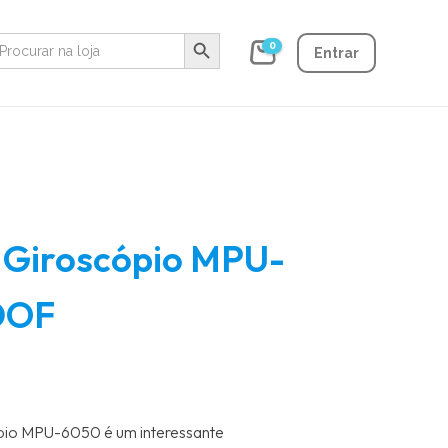
Search Button
earch
0
r:
Entrar
 Giroscópio MPU-
 DOF
pio MPU-6050 é um interessante