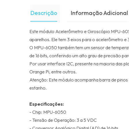
Descrição
Informação Adicional
Este módulo Acelerômetro e Giroscópio MPU-6050
aparelhos. Ele tem 3 eixos para o acelerômetro e 3
O MPU-6050 também tem um sensor de temperatura
de 16 bits, conferindo um alto grau de precisão pa
Por usar interface I2C, presente na maioria das
Orange Pi, entre outros.
Atenção: Este módulo acompanha barra de pinos qu
estanho.
Especificações:
- Chip: MPU-6050
- Tensão de Operação: 3 a 5 VDC
- Conversor Analógico Digital (AD) de 16 bits