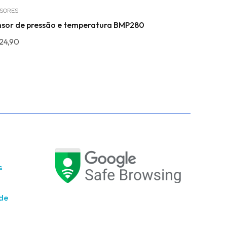
SORES
WIRELESS
nsor de pressão e temperatura BMP280
ESP32 WROO
pigtail
24,90
R$
72,00
s
ade