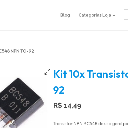
S
Blog
Categorias Loja
fo
 BC548 NPN TO-92
Kit 10x Transi
92
R$
14,49
Transistor NPN BC548 de uso geral pa