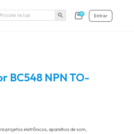
Search Button
earch
0
r:
Entrar
stor BC548 NPN TO-
ra projetos eletrônicos, aparelhos de som,