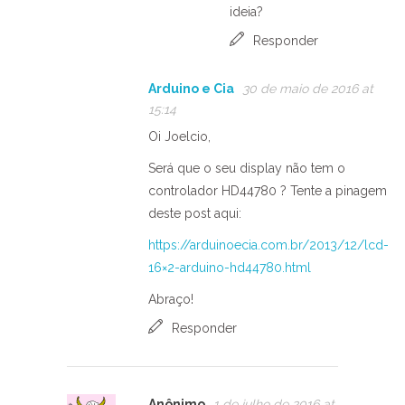
ideia?
Responder
Arduino e Cia
30 de maio de 2016 at
15:14
Oi Joelcio,
Será que o seu display não tem o
controlador HD44780 ? Tente a pinagem
deste post aqui:
https://arduinoecia.com.br/2013/12/lcd-
16×2-arduino-hd44780.html
Abraço!
Responder
Anônimo
1 de julho de 2016 at