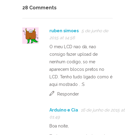
28 Comments
ruben simoes
5 de junho de
2015 at 14:56
O meu LCD nao dá, nao
consigo fazer upload de
nenhum codigo, so me
aparecem blocos pretos no
LCD. Tenho tudo ligado como é
aqui mostrado . :S
Responder
Arduino e Cia
16 de junho de 2015 at
01:49
Boa noite,