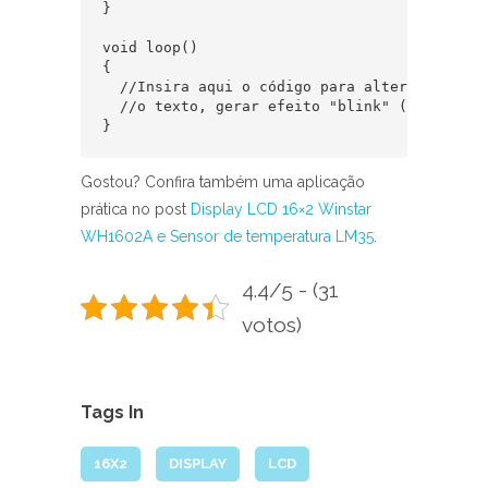
}

void loop()

{

  //Insira aqui o código para alterar

  //o texto, gerar efeito "blink" (piscar), e
}
Gostou? Confira também uma aplicação
prática no post
Display LCD 16×2 Winstar
WH1602A e Sensor de temperatura LM35
.
4.4/5 - (31
votos)
Tags In
16X2
DISPLAY
LCD