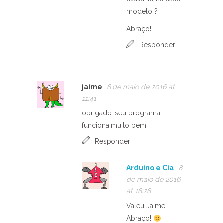
modelo ?
Abraço!
Responder
jaime
8 de maio de 2016 at
11:41
obrigado, seu programa
funciona muito bem
Responder
Arduino e Cia
8
de maio de 2016
at 18:28
Valeu Jaime.
Abraço!