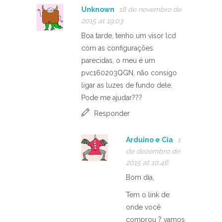
Unknown
18 de novembro de
2015 at 19:03
Boa tarde, tenho um visor lcd
com as configurações
parecidas, o meu é um
pvc160203QGN, não consigo
ligar as luzes de fundo dele.
Pode me ajudar???
Responder
Arduino e Cia
1
de dezembro de
2015 at 10:46
Bom dia,
Tem o link de
onde você
comprou ? vamos