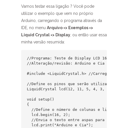
Vamos testar essa ligação ? Você pode
utilizar o exemplo que vem no próprio
Arduino, carregando o programa através da
IDE, no menu
Arquivo => Exemplos =>
Liquid Crystal => Display
, ou então usar essa
minha versão resumida:
//Programa: Teste de Display LCD 16 x 2

//Alteração/revisão: Arduino e Cia

#include <LiquidCrystal.h> //Carrega a bibli
//Define os pinos que serão utilizados para 
LiquidCrystal lcd(12, 11, 5, 4, 3, 2);

void setup()

{

  //Define o número de colunas e linhas do LC
  lcd.begin(16, 2);

  //Envia o texto entre aspas para o LCD :

  lcd.print("Arduino e Cia");
