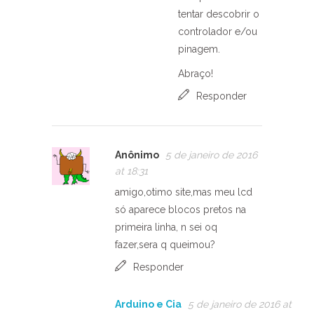
tentar descobrir o
controlador e/ou
pinagem.
Abraço!
Responder
Anônimo
5 de janeiro de 2016
at 18:31
amigo,otimo site,mas meu lcd
só aparece blocos pretos na
primeira linha, n sei oq
fazer,sera q queimou?
Responder
Arduino e Cia
5 de janeiro de 2016 at