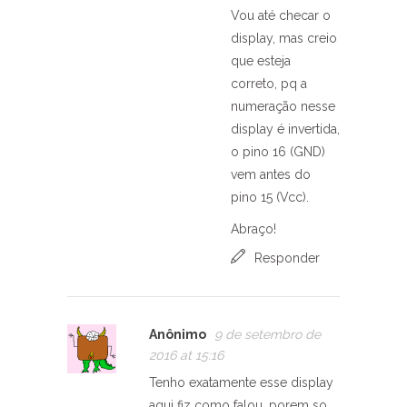
Vou até checar o
display, mas creio
que esteja
correto, pq a
numeração nesse
display é invertida,
o pino 16 (GND)
vem antes do
pino 15 (Vcc).
Abraço!
Responder
Anônimo
9 de setembro de
2016 at 15:16
Tenho exatamente esse display
aqui fiz como falou, porem so