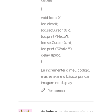
display.
}
void loop (){
lcd.clear();
lcd.setCursor (5, 0);
lcd.print ("Hello");
lcd.setCursor (4, 1);
lcd.print ("World!!!");
delay (5000);
}
Eu incrementei o meu código,
mas este ai é o básico pra dar
imagem no display.
Responder
Anônimo
21 de março de 2017