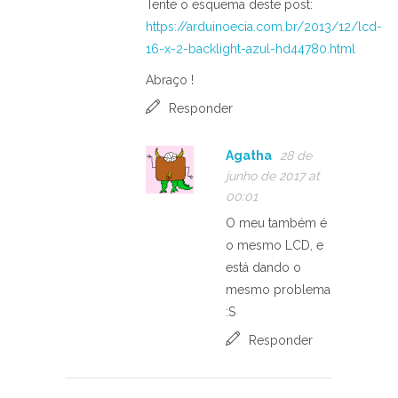
Tente o esquema deste post:
https://arduinoecia.com.br/2013/12/lcd-
16-x-2-backlight-azul-hd44780.html
Abraço !
Responder
Agatha
28 de
junho de 2017 at
00:01
O meu também é
o mesmo LCD, e
está dando o
mesmo problema
:S
Responder