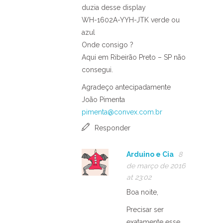
duzia desse display
WH-1602A-YYH-JTK verde ou
azul
Onde consigo ?
Aqui em Ribeirão Preto – SP não
consegui.
Agradeço antecipadamente
João Pimenta
pimenta@convex.com.br
Responder
Arduino e Cia
8
de março de 2016
at 23:02
Boa noite,
Precisar ser
exatamente esse