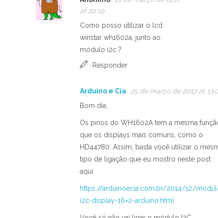
at 20:19
Como posso utilizar o lcd
winstar wh1602a, junto ao
módulo i2c ?
Responder
Arduino e Cia
25 de março de 2017 at 13:
Bom dia,
Os pinos do WH1602A tem a mesma funçã
que os displays mais comuns, como o
HD44780. Assim, basta você utilizar o mes
tipo de ligação que eu mostro neste post
aqui:
https://arduinoecia.com.br/2014/12/modul
i2c-display-16×2-arduino.html
Você só não vai ligar o módulo I2C