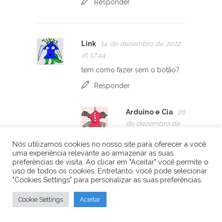
Responder
Link
14 de dezembro de 2022
at 17:44
tem como fazer sem o botão?
Responder
Arduino e Cia
26
de dezembro de
2022 at 18:20
Nós utilizamos cookies no nosso site para oferecer a você
Boa tarde,
uma experiência relevante ao armazenar as suas
preferências de visita. Ao clicar em "Aceitar" você permite o
No caso, seria
uso de todos os cookies. Entretanto, você pode selecionar
"Cookies Settings" para personalizar as suas preferências.
sem o
potenciômetro,
Cookie Settings
Aceitar
né? Ele serve para
regular o