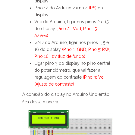
display
Pino 12 do Arduino vai no 4
(RS)
do
display
Vcc do Arduino, ligar nos pinos 2 e 15
do display
(Pino 2 : Vdd, Pino 15 :
A/Vee)
GND do Arduino, ligar nos pinos 1, 5 e
16 do display
(Pino 1: GND, Pino 5: RW,
Pino 16 : 0v (luz de fundo)
Ligar pino 3 do display no pino central
do potenciômetro, que vai fazer a
regulagem do contraste
(Pino 3: Vo
(Ajuste de contraste)
A conexão do display no Arduino Uno então
fica dessa maneira: