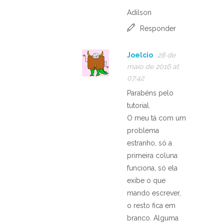
Adilson
Responder
Joelcio
28 de
maio de 2016 at
07:42
Parabéns pelo
tutorial.
O meu tá com um
problema
estranho, só a
primeira coluna
funciona, só ela
exibe o que
mando escrever,
o resto fica em
branco. Alguma