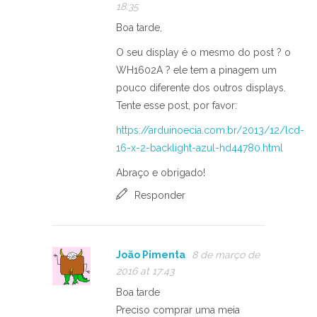
18:35
Boa tarde,
O seu display é o mesmo do post ? o
WH1602A ? ele tem a pinagem um
pouco diferente dos outros displays.
Tente esse post, por favor:
https://arduinoecia.com.br/2013/12/lcd-
16-x-2-backlight-azul-hd44780.html
Abraço e obrigado!
Responder
João Pimenta
8 de março de
2016 at 17:43
Boa tarde
Preciso comprar uma meia