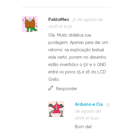
PabloMec
31 de agosto de
2016 at 11:31
Olá. Muito didática sua
postagem. Apenas para dar um
retorno: na explicação textual
esta certo, porem no desenho
estão invertidos o 5V e o GND
entre os pinos 15 e 16 do LCD.
Grato.
Responder
Arduino e Cia
31
de agosto de
2016 at 11:41
Bom dia!