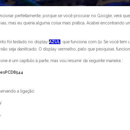
ncionar perfeitamente, porque se você procurar no Google, verá que
tivas, mas eu queria alguma coisa mais prática. Acabei encontrando u
nto foi testado no display
AZUL
, que funciona com 5v. Se você tem
y não seja danificado. O display vermelho, pelo que pesquisei, funcio
ione é um capítulo à parte, mas vou resumir da seguinte maneira :
riesPCD8544
ervando a ligação:
y
y
y