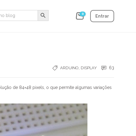
Search Button
0
Entrar
,
63
ARDUINO
DISPLAY
ução de 84×48 pixels, o que permite algumas variações