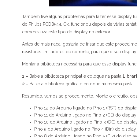
Também tive alguns problemas para fazer esse display fu
do Philips PCD8544. Ok, funcionou depois de várias tenta
comercializa este tipo de display no exterior.
Antes de mais nada, gostaria de frisar que este procedime
resistores limitadores de corrente, para que o seu displa
Montar a biblioteca necessária para que esse display func
1 –
Baixe a biblioteca principal e coloque na pasta
Libra
2 –
Baixe a biblioteca gráfica e coloque na mesma pasta
Resumido, vamos ao procedimento. Monte o circuito, obs
Pino 12 do Arduino ligado no Pino 1 (RST) do displa
Pino 11 do Arduino ligado no Pino 2 (CE) do display
Pino 10 do Arduino ligado no Pino 3 (DC) do displa
Pino 9 do Arduino ligado no Pino 4 (Din) do display
Pino 8 do Arduino Ligado no Pino 5 (Clk) do displa