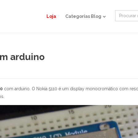
Search
Loja
Categorias Blog
for:
om arduino
10
com arduino. O Nokia 5110 é um display monocromático com resol
os.