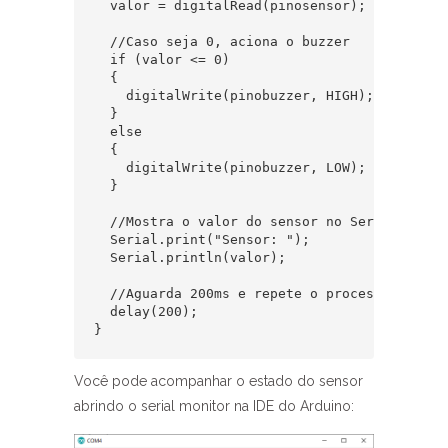
  valor = digitalRead(pinosensor);

  //Caso seja 0, aciona o buzzer

  if (valor <= 0)

  {

    digitalWrite(pinobuzzer, HIGH);

  }

  else

  {

    digitalWrite(pinobuzzer, LOW);

  }

  //Mostra o valor do sensor no Serial Monito
  Serial.print("Sensor: ");

  Serial.println(valor);

  //Aguarda 200ms e repete o processo

  delay(200);

}
Você pode acompanhar o estado do sensor
abrindo o serial monitor na IDE do Arduino: