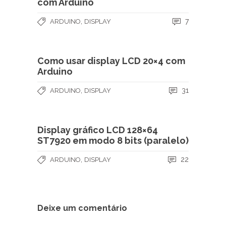
com Arduino
,
7
ARDUINO
DISPLAY
Como usar display LCD 20×4 com
Arduino
,
31
ARDUINO
DISPLAY
Display gráfico LCD 128×64
ST7920 em modo 8 bits (paralelo)
,
22
ARDUINO
DISPLAY
Deixe um comentário