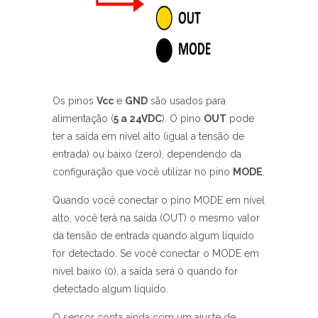
Os pinos
Vcc
e
GND
são usados para
alimentação (
5 a 24VDC
). O pino
OUT
pode
ter a saída em nível alto (igual a tensão de
entrada) ou baixo (zero), dependendo da
configuração que você utilizar no pino
MODE
.
Quando você conectar o pino MODE em nível
alto, você terá na saída (OUT) o mesmo valor
da tensão de entrada quando algum líquido
for detectado. Se você conectar o MODE em
nível baixo (0), a saída será 0 quando for
detectado algum líquido.
O sensor conta ainda com um ajuste de