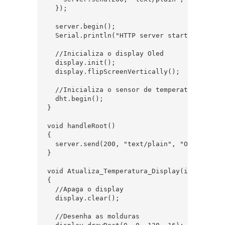
  });

  server.begin();

  Serial.println("HTTP server started");

  //Inicializa o display Oled

  display.init();

  display.flipScreenVertically();

  //Inicializa o sensor de temperatura

  dht.begin();

}

void handleRoot()

{

  server.send(200, "text/plain", "Oi! Aqui e
}

void Atualiza_Temperatura_Display(int temper
{

  //Apaga o display

  display.clear();

  //Desenha as molduras
