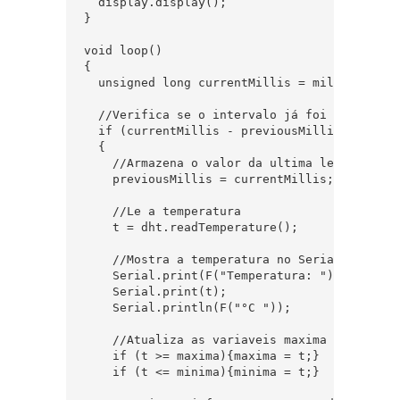
  display.display();

}

void loop()

{

  unsigned long currentMillis = millis();

  //Verifica se o intervalo já foi atingido

  if (currentMillis - previousMillis >= inter
  {

    //Armazena o valor da ultima leitura

    previousMillis = currentMillis;

    //Le a temperatura

    t = dht.readTemperature();

    //Mostra a temperatura no Serial Monitor

    Serial.print(F("Temperatura: "));

    Serial.print(t);

    Serial.println(F("°C "));

    //Atualiza as variaveis maxima e minima, 
    if (t >= maxima){maxima = t;}

    if (t <= minima){minima = t;}
