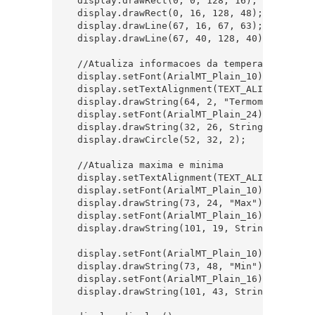
  display.drawRect(0, 0, 128, 16);

  display.drawRect(0, 16, 128, 48);

  display.drawLine(67, 16, 67, 63);

  display.drawLine(67, 40, 128, 40);

  //Atualiza informacoes da temperatura

  display.setFont(ArialMT_Plain_10);

  display.setTextAlignment(TEXT_ALIGN_CENTER)
  display.drawString(64, 2, "Termometro IoT E
  display.setFont(ArialMT_Plain_24);

  display.drawString(32, 26, String(temperatu
  display.drawCircle(52, 32, 2);

  //Atualiza maxima e minima

  display.setTextAlignment(TEXT_ALIGN_LEFT);

  display.setFont(ArialMT_Plain_10);

  display.drawString(73, 24, "Max");

  display.setFont(ArialMT_Plain_16);

  display.drawString(101, 19, String(max_s));
  display.setFont(ArialMT_Plain_10);

  display.drawString(73, 48, "Min");

  display.setFont(ArialMT_Plain_16);

  display.drawString(101, 43, String(min_s));