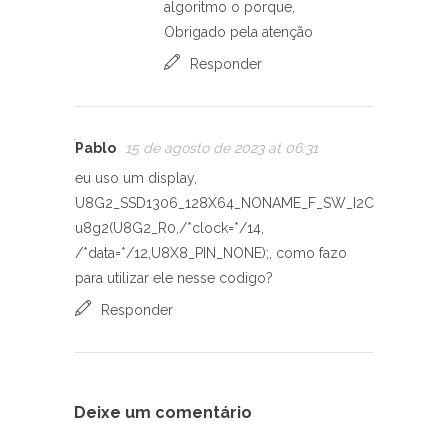
algoritmo o porque,
Obrigado pela atenção
Responder
Pablo
15 de agosto de 2023 at 06:31
eu uso um display,
U8G2_SSD1306_128X64_NONAME_F_SW_I2C
u8g2(U8G2_R0,/*clock=*/14,
/*data=*/12,U8X8_PIN_NONE);, como fazo
para utilizar ele nesse codigo?
Responder
Deixe um comentário