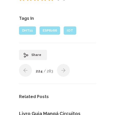
Tags In
DHT11
ESP8266
IOT
Share
224
/ 283
Related Posts
Livro Guia Mangá Circuitos