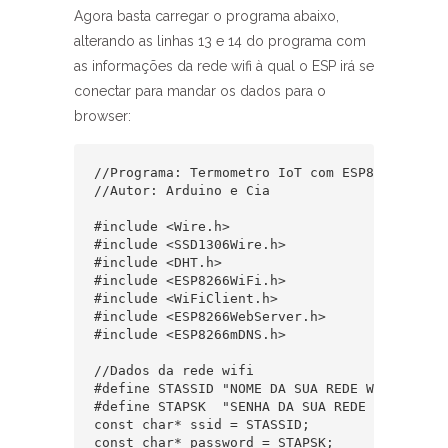
Agora basta carregar o programa abaixo,
alterando as linhas 13 e 14 do programa com
as informações da rede wifi à qual o ESP irá se
conectar para mandar os dados para o
browser:
//Programa: Termometro IoT com ESP8266

//Autor: Arduino e Cia

#include <Wire.h>

#include <SSD1306Wire.h>

#include <DHT.h>

#include <ESP8266WiFi.h>

#include <WiFiClient.h>

#include <ESP8266WebServer.h>

#include <ESP8266mDNS.h>

//Dados da rede wifi

#define STASSID "NOME DA SUA REDE WIFI"

#define STAPSK  "SENHA DA SUA REDE WIFI"

const char* ssid = STASSID;

const char* password = STAPSK;
