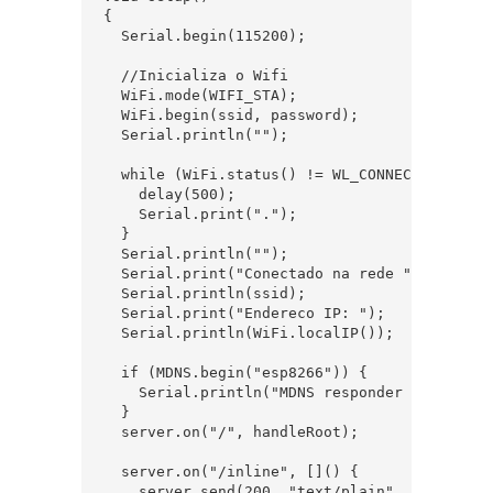
{

  Serial.begin(115200);

  //Inicializa o Wifi

  WiFi.mode(WIFI_STA);

  WiFi.begin(ssid, password);

  Serial.println("");

  while (WiFi.status() != WL_CONNECTED){

    delay(500);

    Serial.print(".");

  }

  Serial.println("");

  Serial.print("Conectado na rede ");

  Serial.println(ssid);

  Serial.print("Endereco IP: ");

  Serial.println(WiFi.localIP());

  if (MDNS.begin("esp8266")) {

    Serial.println("MDNS responder started");
  }

  server.on("/", handleRoot);

  server.on("/inline", []() {

    server.send(200, "text/plain", "this work