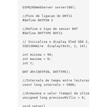
ESP8266WebServer server(80);

//Pino de ligacao do DHT11

#define DHTPIN 5

//Define o tipo de sensor DHT

#define DHTTYPE DHT11

// Inicializa o display Oled SDA 2, SCL 14

SSD1306Wire  display(0x3c, 2, 14);

int minima = 99;

int maxima = 0;

int t;

DHT dht(DHTPIN, DHTTYPE);

//Intervalo de tempo entre leituras

const long intervalo = 5000;

//Armazena o valor (tempo) da ultima leitura

unsigned long previousMillis = 0;

void setup()
