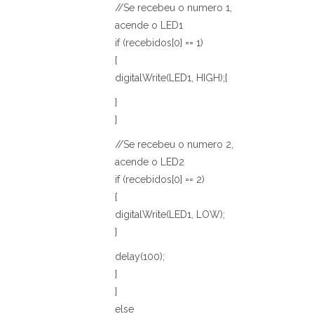
//Se recebeu o numero 1,
acende o LED1
if (recebidos[0] == 1)
{
digitalWrite(LED1, HIGH);{
}
}
//Se recebeu o numero 2,
acende o LED2
if (recebidos[0] == 2)
{
digitalWrite(LED1, LOW);
}
delay(100);
}
}
else