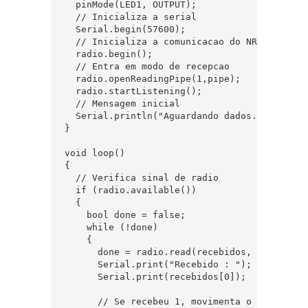
  pinMode(LED1, OUTPUT);

  // Inicializa a serial

  Serial.begin(57600);

  // Inicializa a comunicacao do NRF24L01

  radio.begin();

  // Entra em modo de recepcao

  radio.openReadingPipe(1,pipe);

  radio.startListening();

  // Mensagem inicial

  Serial.println("Aguardando dados...");

}

void loop()

{

  // Verifica sinal de radio

  if (radio.available())

  {

    bool done = false;    

    while (!done)

    {

      done = radio.read(recebidos, 1);

      Serial.print("Recebido : ");    

      Serial.print(recebidos[0]);

      // Se recebeu 1, movimenta o servo para