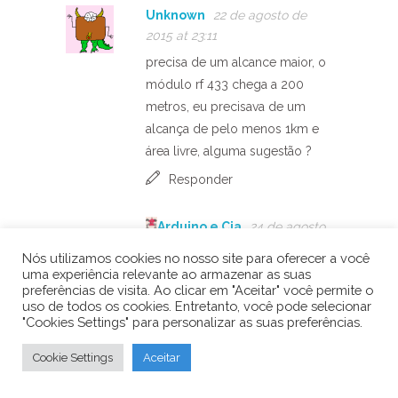
Unknown
22 de agosto de
2015 at 23:11
precisa de um alcance maior, o
módulo rf 433 chega a 200
metros, eu precisava de um
alcança de pelo menos 1km e
área livre, alguma sugestão ?
Responder
Arduino e Cia
24 de agosto
de 2015 at 12:22
Nós utilizamos cookies no nosso site para oferecer a você
Bom dia,
uma experiência relevante ao armazenar as suas
preferências de visita. Ao clicar em "Aceitar" você permite o
Tente um APC220:
uso de todos os cookies. Entretanto, você pode selecionar
"Cookies Settings" para personalizar as suas preferências.
http://www.filipeflop.com/pd-
6b887-modulo-radio-
Cookie Settings
Aceitar
wireless-apc220-adaptador-
usb.html