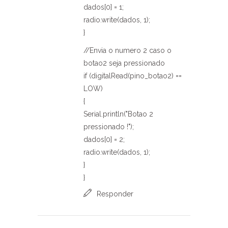
dados[0] = 1;
radio.write(dados, 1);
}
//Envia o numero 2 caso o
botao2 seja pressionado
if (digitalRead(pino_botao2) ==
LOW)
{
Serial.println("Botao 2
pressionado !");
dados[0] = 2;
radio.write(dados, 1);
}
}
Responder