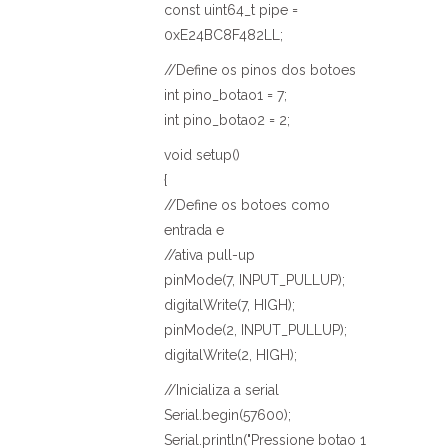
const uint64_t pipe =
0xE24BC8F482LL;
//Define os pinos dos botoes
int pino_botao1 = 7;
int pino_botao2 = 2;
void setup()
{
//Define os botoes como
entrada e
//ativa pull-up
pinMode(7, INPUT_PULLUP);
digitalWrite(7, HIGH);
pinMode(2, INPUT_PULLUP);
digitalWrite(2, HIGH);
//Inicializa a serial
Serial.begin(57600);
Serial.println("Pressione botao 1