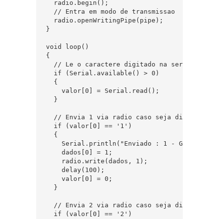
  radio.begin();

  // Entra em modo de transmissao

  radio.openWritingPipe(pipe);

}

void loop()

{

  // Le o caractere digitado na serial

  if (Serial.available() > 0) 

  {

    valor[0] = Serial.read();

  }

  // Envia 1 via radio caso seja digitado o v
  if (valor[0] == '1')

  {

    Serial.println("Enviado : 1 - Gira servo
    dados[0] = 1;

    radio.write(dados, 1);

    delay(100);

    valor[0] = 0;

  }

  // Envia 2 via radio caso seja digitado o v
  if (valor[0] == '2')
