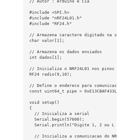
// Autor : Arduino e Cia

#include <SPI.h>

#include "nRF24L01.h"

#include "RF24.h"

// Armazena caractere digitado na serial

char valor[1];

// Armazena os dados enviados

int dados[1];

// Inicializa o NRF24L01 nos pinos 9 (CE) e 
RF24 radio(9,10);

// Define o endereco para comunicacao entre o
const uint64_t pipe = 0xE13CBAF433LL;

void setup()

{

  // Inicializa a serial

  Serial.begin(57600);

  Serial.println("Digite 1, 2 ou L e pression
  // Inicializa a comunicacao do NRF24L01
