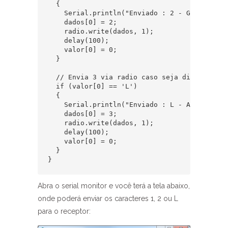
  {

    Serial.println("Enviado : 2 - Gira servo
    dados[0] = 2;

    radio.write(dados, 1);

    delay(100);

    valor[0] = 0;

  }

  // Envia 3 via radio caso seja digitado o c
  if (valor[0] == 'L')

  {

    Serial.println("Enviado : L - Acende o le
    dados[0] = 3;

    radio.write(dados, 1);

    delay(100);

    valor[0] = 0;

  }

}
Abra o serial monitor e você terá a tela abaixo,
onde poderá enviar os caracteres 1, 2 ou L
para o receptor: