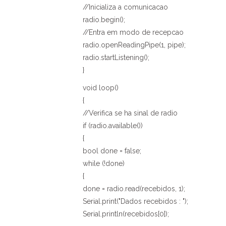
//Inicializa a comunicacao
radio.begin();
//Entra em modo de recepcao
radio.openReadingPipe(1, pipe);
radio.startListening();
}
void loop()
{
//Verifica se ha sinal de radio
if (radio.available())
{
bool done = false;
while (!done)
{
done = radio.read(recebidos, 1);
Serial.print("Dados recebidos : ");
Serial.println(recebidos[0]);