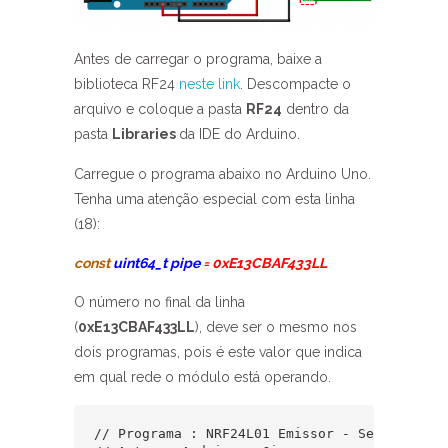
Antes de carregar o programa, baixe a
biblioteca RF24
neste link
. Descompacte o
arquivo e coloque a pasta
RF24
dentro da
pasta
Libraries
da IDE do Arduino.
Carregue o programa abaixo no Arduino Uno.
Tenha uma atenção especial com esta linha
(18):
const
uint64_t pipe
= 0xE13CBAF433LL
O número no final da linha
(
0xE13CBAF433LL
), deve ser o mesmo nos
dois programas, pois é este valor que indica
em qual rede o módulo está operando.
// Programa : NRF24L01 Emissor - Servo motor
