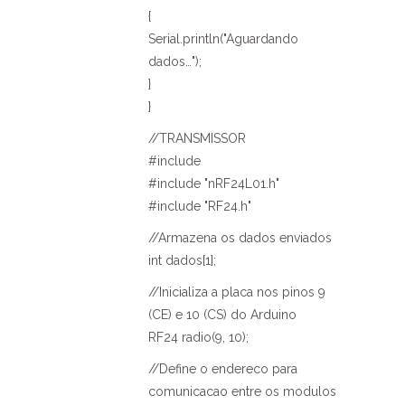
{
Serial.println("Aguardando
dados…");
}
}
//TRANSMISSOR
#include
#include "nRF24L01.h"
#include "RF24.h"
//Armazena os dados enviados
int dados[1];
//Inicializa a placa nos pinos 9
(CE) e 10 (CS) do Arduino
RF24 radio(9, 10);
//Define o endereco para
comunicacao entre os modulos