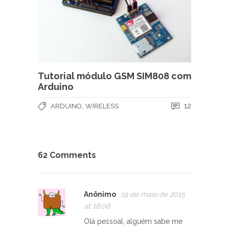
Tutorial módulo GSM SIM808 com
Arduino
,
12
ARDUINO
WIRELESS
62 Comments
Anônimo
19 de maio de 2015
at 18:06
Olá pessoal, alguém sabe me