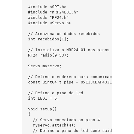
#include <SPI.h>

#include "nRF24L01.h"

#include "RF24.h"

#include <Servo.h> 

// Armazena os dados recebidos

int recebidos[1];

// Inicializa o NRF24L01 nos pinos 9 (CE) e 
RF24 radio(9,53);

Servo myservo;

// Define o endereco para comunicacao entre o
const uint64_t pipe = 0xE13CBAF433LL;

// Define o pino do led

int LED1 = 5;

void setup()

{

  // Servo conectado ao pino 4

  myservo.attach(4);

  // Define o pino do led como saida
