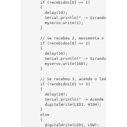
      if (recebidos[0] == 1)

      {

        delay(10);

        Serial.println(" -> Girando motor pa
        myservo.write(1);

      }

      // Se recebeu 2, movimenta o servo para
      if (recebidos[0] == 2)

      {

        delay(10);

        Serial.println(" -> Girando motor par
        myservo.write(160);

      }

      // Se recebeu 3, acende o led

      if (recebidos[0] == 3)

      {

        delay(10);

        Serial.println(" -> Acende led");

        digitalWrite(LED1, HIGH);

      }

      else

      {

        digitalWrite(LED1, LOW);
