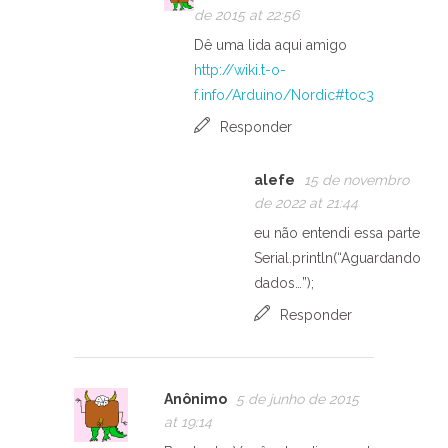
de 2015 at 22:56
Dê uma lida aqui amigo
http://wiki.t-o-
f.info/Arduino/Nordic#toc3
Responder
alefe
15 de novembro
de 2022 at 21:44
eu não entendi essa parte
Serial.println(“Aguardando
dados…”);
Responder
Anônimo
5 de junho de 2015
at 19:14