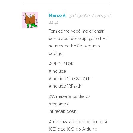
Marco A.
5 de junho de 2015 at
22:42
Tem como você me orientar
como acender e apagar o LED
no mesmo botão, segue o
código:
//RECEPTOR
#include
#include "nRF24L01.h"
#include "RF24.h"
//Armazena os dados
recebidos
int recebidos[1];
//Inicializa a placa nos pinos 9
(CE) e 10 (CS) do Arduino