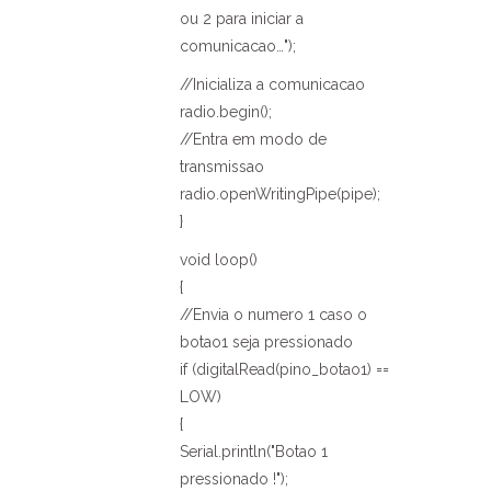
ou 2 para iniciar a
comunicacao…");
//Inicializa a comunicacao
radio.begin();
//Entra em modo de
transmissao
radio.openWritingPipe(pipe);
}
void loop()
{
//Envia o numero 1 caso o
botao1 seja pressionado
if (digitalRead(pino_botao1) ==
LOW)
{
Serial.println("Botao 1
pressionado !");