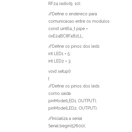
RF24 radio(9, 10);
//Define o endereco para
comunicacao entre os modulos
const uint64_t pipe =
0xE24BC8F482LL;
//Define os pinos dos leds
int LED1 = 5;
int LED2 = 3;
void setup()
{
//Define os pinos dos leds
como saida
pinMode(LED1, OUTPUT);
pinMode(LED2, OUTPUT);
//Inicializa a serial
Serial.begin(57600);