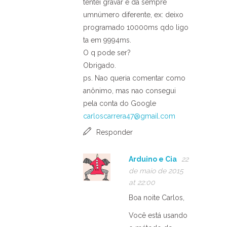
tentei gravar e da sempre
umnúmero diferente, ex: deixo
programado 10000ms qdo ligo
ta em 9994ms.
O q pode ser?
Obrigado.
ps. Nao queria comentar como
anônimo, mas nao consegui
pela conta do Google
carloscarrera47@gmail.com
Responder
Arduino e Cia
22
de maio de 2015
at 22:00
Boa noite Carlos,
Você está usando