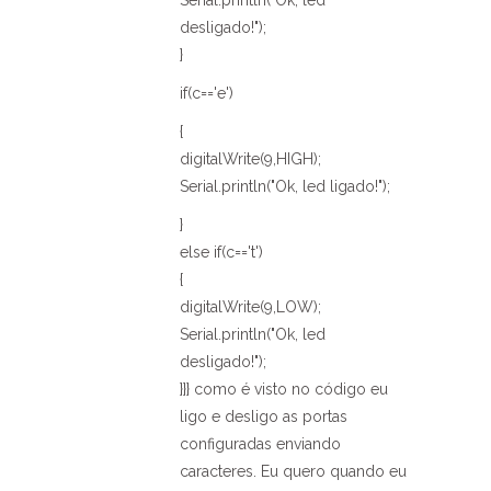
desligado!");
}
if(c=='e')
{
digitalWrite(9,HIGH);
Serial.println("Ok, led ligado!");
}
else if(c=='t')
{
digitalWrite(9,LOW);
Serial.println("Ok, led
desligado!");
}}} como é visto no código eu
ligo e desligo as portas
configuradas enviando
caracteres. Eu quero quando eu