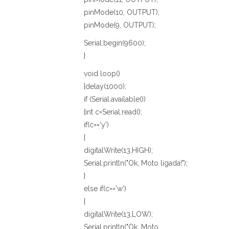
pinMode(10, OUTPUT);
pinMode(9, OUTPUT);
Serial.begin(9600);
}
void loop()
{delay(1000);
if (Serial.available())
{int c=Serial.read();
if(c=='y')
{
digitalWrite(13,HIGH);
Serial.println("Ok, Moto ligada!");
}
else if(c=='w')
{
digitalWrite(13,LOW);
Serial.println("Ok, Moto