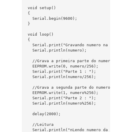
void setup()

{

  Serial.begin(9600);

}

void loop() 

{

  Serial.print("Gravando numero na memoria EE
  Serial.println(numero);

  //Grava a primeira parte do numero em ender
  EEPROM.write(0, numero/256);

  Serial.print("Parte 1 : ");

  Serial.println(numero/256);

  //Grava a segunda parte do numero em endere
  EEPROM.write(1, numero%256);

  Serial.print("Parte 2 : ");

  Serial.println(numero%256);

  delay(2000);

  //Leitura

  Serial.println("nLendo numero da memoria EE