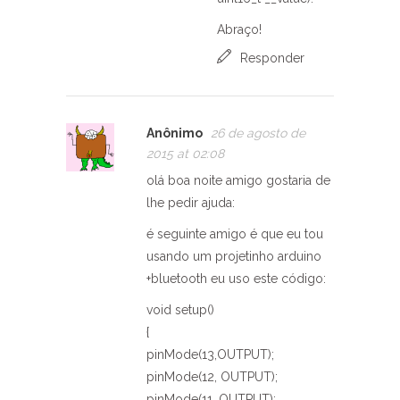
Abraço!
Responder
Anônimo
26 de agosto de
2015 at 02:08
olá boa noite amigo gostaria de
lhe pedir ajuda:
é seguinte amigo é que eu tou
usando um projetinho arduino
+bluetooth eu uso este código:
void setup()
{
pinMode(13,OUTPUT);
pinMode(12, OUTPUT);
pinMode(11, OUTPUT);