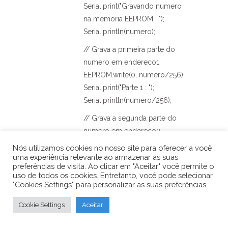
Serial.print("Gravando numero
na memoria EEPROM : ");
Serial.println(numero);
// Grava a primeira parte do
numero em endereco1
EEPROM.write(0, numero/256);
Serial.print("Parte 1 : ");
Serial.println(numero/256);
// Grava a segunda parte do
numero em endereco2
EEPROM.write(1, numero%256);
Nós utilizamos cookies no nosso site para oferecer a você
Serial.print("Parte 2 : ");
uma experiência relevante ao armazenar as suas
preferências de visita. Ao clicar em "Aceitar" você permite o
Serial.println(numero%256);
uso de todos os cookies. Entretanto, você pode selecionar
"Cookies Settings" para personalizar as suas preferências.
delay(2000);
// Leitura
Cookie Settings
Aceitar
Serial.println("nLendo numero