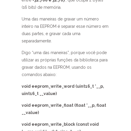
entre
-32.768 e 32.767
, que ocupa 2 bytes
(16 bits) de memória.
Uma das maneiras de gravar um número
inteiro na EEPROM é separar esse número em
duas partes, e gravar cada uma
separadamente.
Digo “uma das maneiras”, porque você pode
utilizar as próprias funções da biblioteca para
gravar dados na EEPROM, usando os
comandos abaixo:
void eeprom_write_word (uint16_t *__p,
uint16_t __value)
void eeprom_write_float (float *__p, float
__value)
void eeprom_write_block (const void