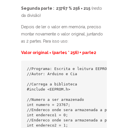
Segunda parte : 23767 % 256 = 215
(resto
da divisão)
Depois de ler o valor em memória, preciso
montar novamente o valor original, juntando
as 2 partes. Para isso uso:
Valor original = (parte1 * 256) + parte2
//Programa: Escrita e leitura EEPROM - INT

//Autor: Arduino e Cia

//Carrega a biblioteca

#include <EEPROM.h>

//Numero a ser armazenado

int numero = 23767;

//Endereco onde sera armazenada a parte1 (pri
int endereco1 = 0;

//Endereco onde sera armazenada a parte2 (seg
int endereco2 = 1;
