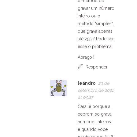
o método de
gravar um número
inteiro ou o
método "simples",
que grava apenas
até 255 ? Pode ser
esse o problema.
Abraço !
Responder
leandro
29 de
setembro de 2021
at 09:17
Cara, é porque a
eeprom so grava
numeros inteiros
e quando voce
divide 10000/256