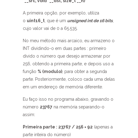
*__src, void *__dst, size_t __n)
A primeira opção, por exemplo, utiliza
o
uint16_t
, que é um
unsigned int de 16 bits
,
cujo valor vai de 0 a 65.535.
No meu método mais arcaico, eu armazeno o
INT dividindo-o em duas partes : primeiro
divido o número que desejo armazenar por
256, obtendo a primeira parte, e depois uso a
função
% (modulo)
, para obter a segunda
parte. Posteriormente, coloco cada uma delas
em um endereço de memória diferente.
Eu faço isso no programa abaixo, gravando o
número
23767
na memória separando-o
assim:
Primeira parte : 23767 / 256 = 92
(apenas a
parte inteira do número)