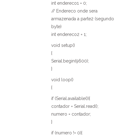
int endereco1 = 0;
// Endereco onde sera
armazenada a parte2 (segundo
byte)
int endereco2 = 1;
void setup()
{
Serial.begin(9600);
}
void loop()
{
if (Serial.available()){
contador = Serial.read();
numero = contador;
}
if (numero != 0){