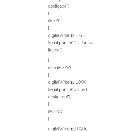
desligada!");
}
if(c=='b')
{
digitalWrite(12,HIGH);
Serial.println("Ok, Partida
ligada!");
}
else if(c=='v')
{
digitalWrite(12,LOW);
Serial.println("Ok, led
desligado!");
}
if(c=='c')
{
digitalWrite(11,HIGH);