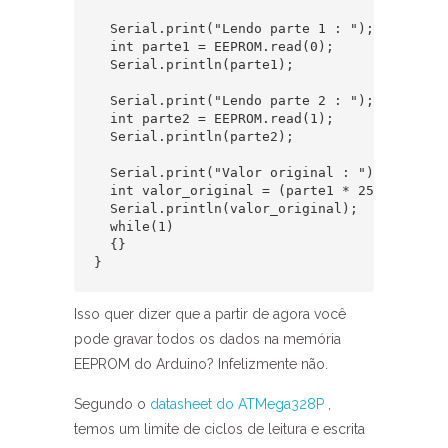
  Serial.print("Lendo parte 1 : ");

  int parte1 = EEPROM.read(0);

  Serial.println(parte1);

  Serial.print("Lendo parte 2 : ");  

  int parte2 = EEPROM.read(1);

  Serial.println(parte2);

  Serial.print("Valor original : ");

  int valor_original = (parte1 * 256) + parte
  Serial.println(valor_original);

  while(1)

  {}

}
Isso quer dizer que a partir de agora você
pode gravar todos os dados na memória
EEPROM do Arduino? Infelizmente não.
Segundo o
datasheet do ATMega328P
,
temos um limite de ciclos de leitura e escrita