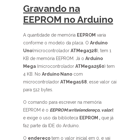
Gravando na
EEPROM no Arduino
A quantidade de memória
EEPROM
varia
conforme o modelo da placa. O
Arduino
Uno
(microcontrolador
ATMega328
), tem 1
KB de memória EEPROM. Já o
Arduino
Mega
(microcontrolador
ATMega2560
) tem
4 KB. No
Arduino Nano
com
microcontrolador
ATMega168
, esse valor cai
para 512 bytes.
O comando para escrever na memória
EEPROM é o
EEPROM.write(endereço, valor)
,
e exige o uso da biblioteca
EEPROM ,
que já
faz parte da IDE do Arduino.
O
endereço
tem o valor inicial em 0, e vai