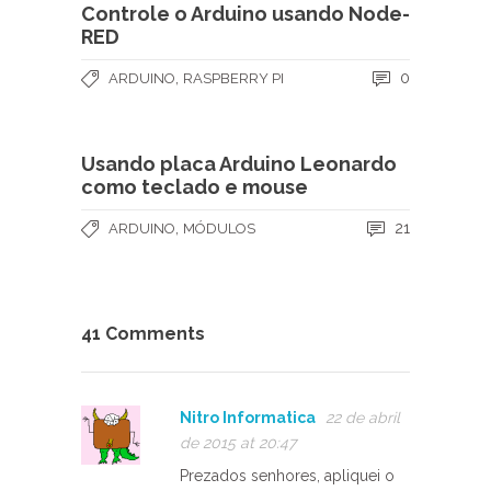
Controle o Arduino usando Node-
RED
,
0
ARDUINO
RASPBERRY PI
Usando placa Arduino Leonardo
como teclado e mouse
,
21
ARDUINO
MÓDULOS
41 Comments
Nitro Informatica
22 de abril
de 2015 at 20:47
Prezados senhores, apliquei o