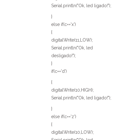
Serial.println("Ok, led ligado!");
}
else if(c=='x')
{
digitalWrite(11,LOW);
Serial.println("Ok, led
desligado!");
}
if(c=='d')
{
digitalWrite(10,HIGH);
Serial.println("Ok, led ligado!");
}
else if(c=='z')
{
digitalWrite(10,LOW);
Serial.println("Ok, led