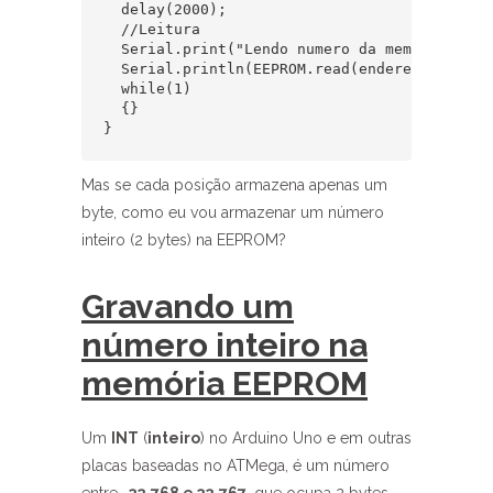
  delay(2000);

  //Leitura

  Serial.print("Lendo numero da memoria EEPRO
  Serial.println(EEPROM.read(endereco));

  while(1)

  {}

}
Mas se cada posição armazena apenas um
byte, como eu vou armazenar um número
inteiro (2 bytes) na EEPROM?
Gravando um
número inteiro na
memória EEPROM
Um
INT
(
inteiro
) no Arduino Uno e em outras
placas baseadas no ATMega, é um número