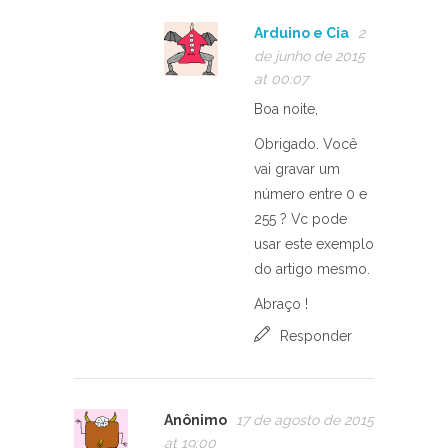
Arduino e Cia
2
de junho de 2015
at 00:07
Boa noite,
Obrigado. Você
vai gravar um
número entre 0 e
255 ? Vc pode
usar este exemplo
do artigo mesmo.
Abraço !
Responder
Anônimo
17 de agosto de 2015
at 19:00