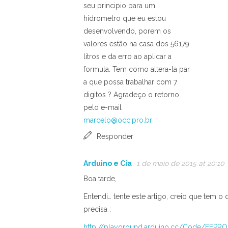
seu principio para um
hidrometro que eu estou
desenvolvendo, porem os
valores estão na casa dos 56179
litros e da erro ao aplicar a
formula. Tem como altera-la par
a que possa trabalhar com 7
digitos ? Agradeço o retorno
pelo e-mail
marcelo@occ.pro.br
.
Responder
Arduino e Cia
1 de maio de 2015 at 20:10
Boa tarde,
Entendi… tente este artigo, creio que tem o
precisa :
http://playground.arduino.cc/Code/EEPR