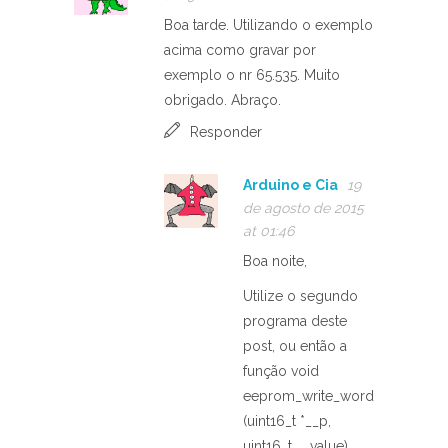
Boa tarde. Utilizando o exemplo
acima como gravar por
exemplo o nr 65.535. Muito
obrigado. Abraço.
Responder
Arduino e Cia
19
de agosto de 2015
at 01:46
Boa noite,
Utilize o segundo
programa deste
post, ou então a
função void
eeprom_write_word
(uint16_t *__p,
uint16_t __value).