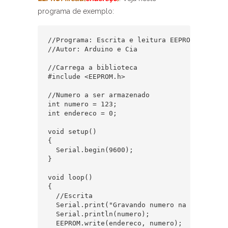
programa de exemplo:
//Programa: Escrita e leitura EEPROM

//Autor: Arduino e Cia

//Carrega a biblioteca

#include <EEPROM.h>

//Numero a ser armazenado

int numero = 123;

int endereco = 0;

void setup()

{

  Serial.begin(9600);

}

void loop() 

{

  //Escrita

  Serial.print("Gravando numero na memoria EE
  Serial.println(numero);

  EEPROM.write(endereco, numero);
